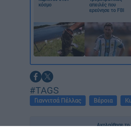
κόσμο
απειλές που
ερεύνησε το FBI
#TAGS
Γιαννιτσά Πέλλας
Βέροια
Κ
Ακολούθησε το 