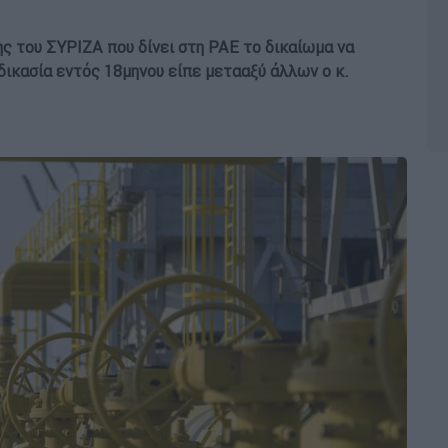
ς του ΣΥΡΙΖΑ που δίνει στη ΡΑΕ το δικαίωμα να
δικασία εντός 18μηνου είπε μετααξύ άλλων ο κ.