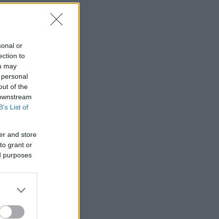
sonal or
ection to
ou may
 personal
out of the
 downstream
B’s List of
er and store
to grant or
ed purposes