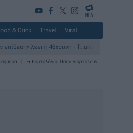
ood & Drink
Travel
Viral
η» λέει η 46χρονη - Τι αποκάλυψε στους αστυνο
 σήμερα
|
➔ Εορτολόγιο: Ποιοι γιορτάζουν