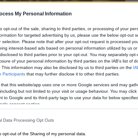
ocess My Personal Information
to opt-out of the sale, sharing to third parties, or processing of your per
formation for targeted advertising by us, please use the below opt-out s
r selection. Please note that after your opt-out request is processed y
eing interest-based ads based on personal information utilized by us or
disclosed to third parties prior to your opt-out. You may separately opt-
losure of your personal information by third parties on the IAB’s list of
. This information may also be disclosed by us to third parties on the
IA
Participants
that may further disclose it to other third parties.
 το ΕΘΝΟΣ στη Google
 that this website/app uses one or more Google services and may gath
including but not limited to your visit or usage behaviour. You may click 
της εταιρίας επέρριψε ο
υπουργός
 to Google and its third-party tags to use your data for below specifi
ής Χατζηδάκης,
απαντώντας σε σχόλια
ogle consent section.
όλεων (σε Πελοπόννησο και Κεντρική
ΔΕΔΑ για την επέκταση των δικτύων
l Data Processing Opt Outs
o opt-out of the Sharing of my personal data.