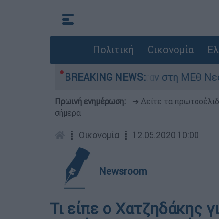
Πολιτική
Οικονομία
Ελ
ς 8 ημερών - Νοσηλευόταν στη ΜΕΘ Νεογνών
BREAKING NEWS:
Πρωινή ενημέρωση:
➔ Δείτε τα πρωτοσέλι
σήμερα
┋
Οικονομία
┋
12.05.2020 10:00
Newsroom
Τι είπε ο Χατζηδάκης γ