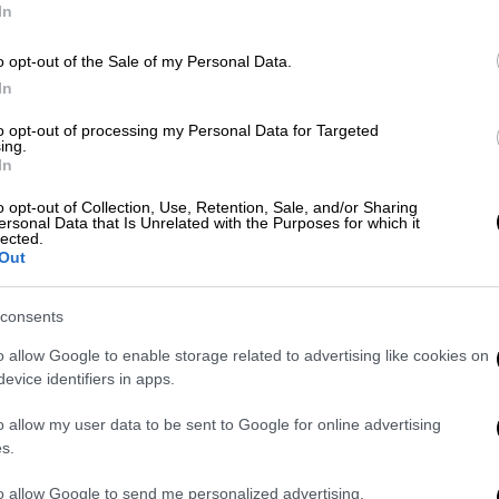
έα διοίκηση παρέλαβε μια πολύ
In
 Σημείωσε ότι το πρόβλημα ξεκίνησε από
 δίνει στη ΡΑΕ το δικαίωμα να απεντάσσει
o opt-out of the Sale of my Personal Data.
In
κασία εντός 18μηνου.
to opt-out of processing my Personal Data for Targeted
ing.
In
o opt-out of Collection, Use, Retention, Sale, and/or Sharing
ersonal Data that Is Unrelated with the Purposes for which it
lected.
Out
consents
o allow Google to enable storage related to advertising like cookies on
evice identifiers in apps.
o allow my user data to be sent to Google for online advertising
s.
to allow Google to send me personalized advertising.