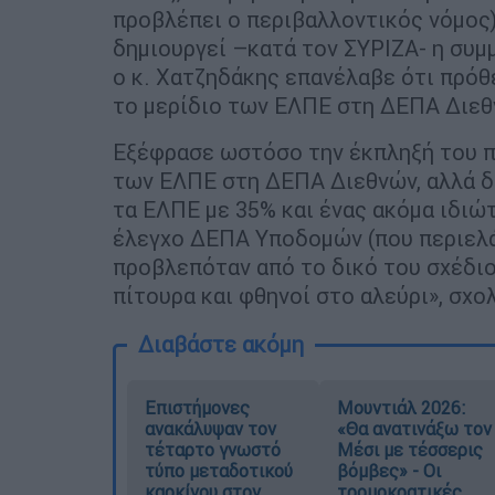
προβλέπει ο περιβαλλοντικός νόμος)
δημιουργεί –κατά τον ΣΥΡΙΖΑ- η συ
ο κ. Χατζηδάκης επανέλαβε ότι πρόθ
το μερίδιο των ΕΛΠΕ στη ΔΕΠΑ Διεθ
Εξέφρασε ωστόσο την έκπληξή του π
των ΕΛΠΕ στη ΔΕΠΑ Διεθνών, αλλά δ
τα ΕΛΠΕ με 35% και ένας ακόμα ιδιώ
έλεγχο ΔΕΠΑ Υποδομών (που περιελά
προβλεπόταν από το δικό του σχέδιο
πίτουρα και φθηνοί στο αλεύρι», σχο
Διαβάστε ακόμη
Επιστήμονες
Μουντιάλ 2026:
ανακάλυψαν τον
«Θα ανατινάξω τον
τέταρτο γνωστό
Μέσι με τέσσερις
τύπο μεταδοτικού
βόμβες» - Οι
καρκίνου στον
τρομοκρατικές