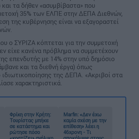
 και τα δήθεν «ασυμβίβαστα» που
μμετοχή 35% των ΕΛΠΕ στην ΔΕΠΑ Διεθνών,
εση της κυβέρνησης είναι να εξαγοραστεί
νών.
ου ο ΣΥΡΙΖΑ κόπτεται για την συμμετοχή
εν είχε κανένα πρόβλημα να συμμετέχουν
της επενδυτής με 14% στην υπό δημόσιο
μβανε και τα διεθνή έργα) όπως
 ιδιωτικοποίησης της ΔΕΠΑ. «Ακριβοί στα
λίασε χαρακτηριστικά.
Φρίκη στην Κρήτη:
Marfin: «Δεν έχω
Τουρίστας μπήκε
καμία σχέση με την
σε κατάστημα και
επίθεση» λέει η
ρώτησε πόσο
46χρονη - Τι
«κοστίζει» ανήλικο
αποκάλυψε στους