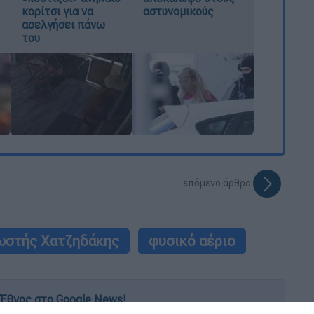
κορίτσι για να
αστυνομικούς
ασελγήσει πάνω
του
επόμενο άρθρο
ωστής Χατζηδάκης
φυσικό αέριο
Έθνος στο Google News!