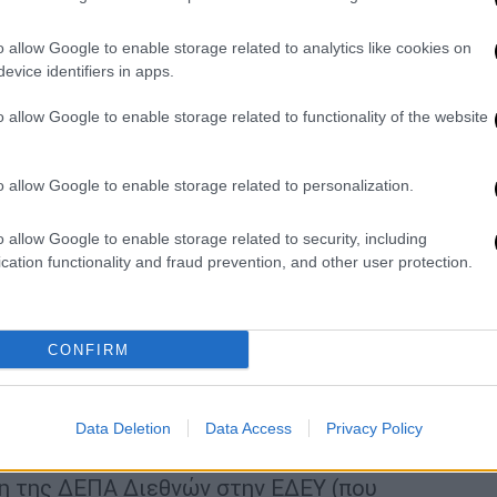
o allow Google to enable storage related to analytics like cookies on
evice identifiers in apps.
απένταξε την Πέλλα από το αέριο για να
o allow Google to enable storage related to functionality of the website
απένταξε την Πέλλα από το αέριο για να
o allow Google to enable storage related to personalization.
αρτησία, αλλά δεν την ορίσαμε εμείς,
o allow Google to enable storage related to security, including
ΕΔΑ θα χρησιμοποιήσει όλα τα νομικά
cation functionality and fraud prevention, and other user protection.
α να μπορέσει να κάνει η ίδια τα έργα για τα
ης Βέροιας και των Γιαννιτσών που έχουν
CONFIRM
ΕΝ «να πάει το φυσικό αέριο σε όσες
ην Πελοπόννησο και στην Δυτική και την
Data Deletion
Data Access
Privacy Policy
η της ΔΕΠΑ Διεθνών στην ΕΔΕΥ (που