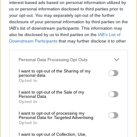
interest-based ads based on personal information utilized by
Πολλά κτίρια συνέχισαν να λειτουργούν µε
us or personal information disclosed to third parties prior to
your opt-out. You may separately opt-out of the further
παρατάσεις των αρχικών αδειών, αλλά τα
disclosure of your personal information by third parties on the
δεδοµένα άλλαξαν µόλις προέκυψαν τα
IAB’s list of downstream participants. This information may
επιδοτούµενα προγράµµατα ΕΣΠΑ, από τα
also be disclosed by us to third parties on the
IAB’s List of
οποία παιδικοί και βρεφονηπιακοί σταθµοί
Downstream Participants
that may further disclose it to other
λάµβαναν κονδύλια για να φιλοξενούν
third parties.
δωρεάν παιδιά εργαζοµένων και ανέργων.
Please note that this website/app uses one or more Google
Personal Data Processing Opt Outs
services and may gather and store information including but
not limited to your visit or usage behaviour. You may click to
I want to opt-out of the Sharing of my
Στα προγράµµατα αυτά συµµετείχαν τόσο
personal data.
grant or deny consent to Google and its third-party tags to
δηµοτικοί όσο και ιδιωτικοί παιδικοί
Opted In
use your data for below specified purposes in below Google
σταθµοί, αλλά ανάµεσα στις δύο κατηγορίες
consent section.
I want to opt-out of the Sale of my
εκδηλώθηκε ανταγωνισµός. Πολλοί
Personal Data.
Opted In
δηµοτικοί σταθµοί αναγκάστηκαν να µείνουν
εκτός επιδότησης και αυτό είχε συνέπεια να
I want to opt-out of processing my
Personal Data for Targeted Advertising.
µένουν τουλάχιστον 15.000 παιδιά εκτός
Opted In
δωρεάν φιλοξενίας. Η κυβέρνηση εξήγγειλε
I want to opt-out of Collection, Use,
δύο προγράµµατα για τη αντιµετώπιση του