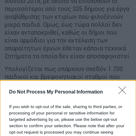
Ιουνίου 2018, µε σκοπό να ενισχυθούν οι
περισσότεροι από τους 325 δήµους για έργα
αναβάθµισης των κτιρίων που φιλοξενούν
µικρά παιδιά. Οµως, έως τώρα πολλοί δεν
είχαν ανταποκριθεί, καθώς οι δήµοι που
είναι αρµόδιοι για την εκτέλεση των
απαραίτητων έργων έθεταν κάποια τεχνικά
ζητήµατα τα οποία δεν είχαν αποσαφηνιστεί.
Υπολογίζεται πως υπάρχουν σχεδόν 1.700
παιδικοί και βρεφονηπιακοί σταθµοί που
στεγάζονται σε παλαιά κτίρια. Οι
περισσότεροι είχαν ιδρυθεί από το
Do Not Process My Personal Information
υπουργείο Υγείας και παραδόθηκαν στους
If you wish to opt-out of the sale, sharing to third parties, or
δήµους, µε το ΦΕΚ της µεταβίβασης να
processing of your personal or sensitive information for
επέχει θέση άδειας λειτουργίας. Στα χρόνια
targeted advertising by us, please use the below opt-out
που µεσολάβησαν όµως, αυστηροποιήθηκαν
section to confirm your selection. Please note that after your
οι προδιαγραφές.
opt-out request is processed you may continue seeing