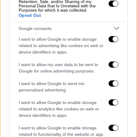
Retention, Sale, and/or Sharing of my
Personal Data that Is Unrelated with the
προβλήµατος.
Purposes for which it was collected.
Opted Out
Google consents
I want to allow Google to enable storage
related to advertising like cookies on web or
device identifiers in apps.
I want to allow my user data to be sent to
Google for online advertising purposes.
untitled.png
I want to allow Google to send me
Το πρώτο είναι αυτό το πρόγραµµα των 95
personalized advertising.
εκατ. ευρώ που αφορά εργασίες βελτίωσης
I want to allow Google to enable storage
ύψους έως και 50.000 ευρώ ανά δοµή-
related to analytics like cookies on web or
παιδικό σταθµό. Μέχρι στιγµής έχουν
device identifiers in apps.
εντάξει έργα τους οι ∆ήµοι Αρταίων Αρτας,
I want to allow Google to enable storage
Ιλίου Αττικής, Ξηροµέρου Αιτωλοακαρνανίας,
related to functionality of the website or app.