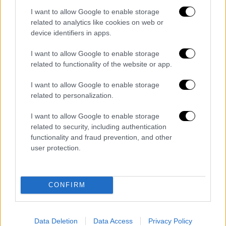
στην σχετική πλατφόρμα δηλώσεων
I want to allow Google to enable storage
αποθεμάτων του Υπουργείου Ανάπτυξης
related to analytics like cookies on web or
& Επενδύσεων, ενώ κατασχέθηκαν και
device identifiers in apps.
καταστράφηκαν 1.500 τεμάχια
απομιμητικών ειδών και 828 κιλά
I want to allow Google to enable storage
related to functionality of the website or app.
οπωροκηπευτικών.
Σε επιχείρηση πάταξης του παρεμπορίου
I want to allow Google to enable storage
στο παζάρι του Σχιστού στην Αττική,
related to personalization.
κατασχέθηκαν και καταστράφηκαν 150
I want to allow Google to enable storage
τεμάχια ειδών παραεμπορίου
και
300
related to security, including authentication
κιλά οπωροκηπευτικών
, που στερούταν
functionality and fraud prevention, and other
των νόμιμων παραστατικών εμπορίας
user protection.
και διακίνησης.
Τέλος, σε επιχείρηση πάταξης του
παρεμπορίου στη
λαϊκή αγορά της
CONFIRM
Ξηροκρήνης στη Θεσσαλονίκη, κλιμάκιο
της Ελληνικής και Δημοτικής
Data Deletion
Data Access
Privacy Policy
Αστυνομίας Θεσσαλονίκης, υπό το