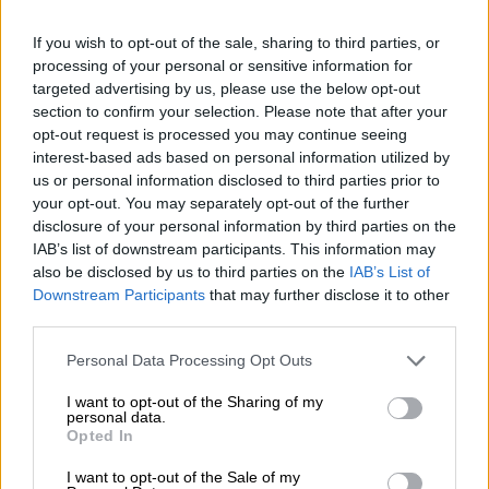
των μηχανισμών ελέγχου, αναφέρονται τα
If you wish to opt-out of the sale, sharing to third parties, or
εξής:
processing of your personal or sensitive information for
targeted advertising by us, please use the below opt-out
Κατά το χρονικό διάστημα από
section to confirm your selection. Please note that after your
29.06.2020 έως και 05.07.2020
opt-out request is processed you may continue seeing
πραγματοποιήθηκαν συνολικά 346
interest-based ads based on personal information utilized by
us or personal information disclosed to third parties prior to
έλεγχοι και βεβαιώθηκαν 112
your opt-out. You may separately opt-out of the further
παραβάσεις.
disclosure of your personal information by third parties on the
Σε συνεργασία με την
Ελληνική
IAB’s list of downstream participants. This information may
Αστυνομία,
τη
Δημοτική Αστυνομία
also be disclosed by us to third parties on the
IAB’s List of
Downstream Participants
that may further disclose it to other
Αθήνας και Θεσσαλονίκης και την
third parties.
συνδρομή των τοπικών, δημοτικών
και
περιφερειακών, αρχών, οι επιχειρήσεις
Please note that this website/app uses one or more Google
Personal Data Processing Opt Outs
services and may gather and store information including but
ελέγχου για την αντιμετώπιση του
not limited to your visit or usage behaviour. You may click to
I want to opt-out of the Sharing of my
παρεμπορίου και την εφαρμογή των
personal data.
grant or deny consent to Google and its third-party tags to
Opted In
μέτρων για τον περιορισμό της
use your data for below specified purposes in below Google
διασποράς του κορωνοϊού COVID-19,
consent section.
I want to opt-out of the Sale of my