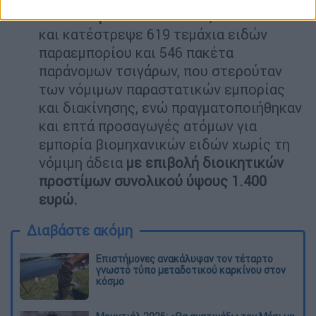
συντονισμό του ΣΥΚΕΑΑΠ
, κατάσχεσε
και κατέστρεψε 619 τεμάχια ειδών
παραεμπορίου και 546 πακέτα
παράνομων τσιγάρων, που στερούταν
των νόμιμων παραστατικών εμπορίας
και διακίνησης, ενώ πραγματοποιήθηκαν
και επτά προσαγωγές ατόμων για
εμπορία βιομηχανικών ειδών χωρίς τη
νόμιμη άδεια
με επιβολή διοικητικών
προστίμων συνολικού ύψους 1.400
ευρώ.
Διαβάστε ακόμη
Επιστήμονες ανακάλυψαν τον τέταρτο
γνωστό τύπο μεταδοτικού καρκίνου στον
κόσμο