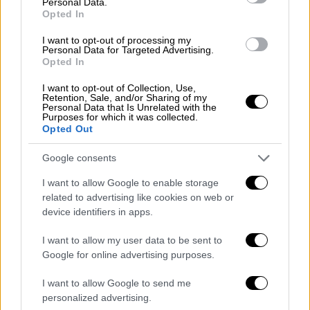
Personal Data.
έλαβαν χώρα σε Αττική, Θεσσαλονίκη
Opted In
και Πόρο.
Επιβλήθηκαν πρόστιμα συνολικού ύψους
I want to opt-out of processing my
Personal Data for Targeted Advertising.
65.900 ευρώ
που αφορούσαν σε
Opted In
παραβάσεις των Κανόνων Διακίνησης
I want to opt-out of Collection, Use,
και Εμπορίας Προϊόντων Υπηρεσιών
Retention, Sale, and/or Sharing of my
Personal Data that Is Unrelated with the
(Κανόνες ΔΙΕΠΠΥ), του υπαιθρίου
Purposes for which it was collected.
Opted Out
εμπορίου (ν.4497/2017) και της Πράξης
Νομοθετικού Περιεχομένου της
Google consents
01.05.2020 (Α' 90) "Περαιτέρω μέτρα για
I want to allow Google to enable storage
την αντιμετώπιση των συνεχιζόμενων
related to advertising like cookies on web or
συνεπειών της πανδημίας του
device identifiers in apps.
κορωνοϊού COVID-19 και την επάνοδο
στην κοινωνική και οικονομική
I want to allow my user data to be sent to
Google for online advertising purposes.
κανονικότητα".
Κατασχέθηκαν
2.150 τεμάχια ιατρικών
I want to allow Google to send me
μασκών
, τα οποία δεν είχαν δηλωθεί
personalized advertising.