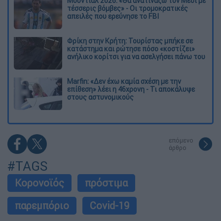
Μουντιάλ 2026: «Θα ανατινάξω τον Μέσι με
τέσσερις βόμβες» - Οι τρομοκρατικές
απειλές που ερεύνησε το FBI
Φρίκη στην Κρήτη: Τουρίστας μπήκε σε
κατάστημα και ρώτησε πόσο «κοστίζει»
ανήλικο κορίτσι για να ασελγήσει πάνω του
Marfin: «Δεν έχω καμία σχέση με την
επίθεση» λέει η 46χρονη - Τι αποκάλυψε
στους αστυνομικούς
επόμενο
άρθρο
#TAGS
Κορονοϊός
πρόστιμα
παρεμπόριο
Covid-19