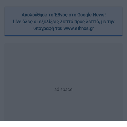
Ακολούθησε το Έθνος στο Google News!
Live όλες οι εξελίξεις λεπτό προς λεπτό, με την
υπογραφή του www.ethnos.gr