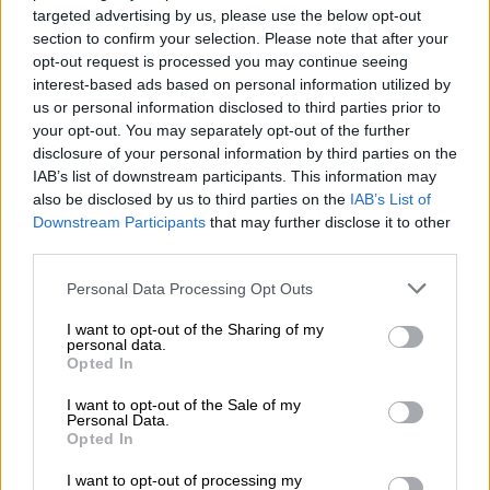
της οριζόμενης στην παρούσα, τιμής λίτρου.
targeted advertising by us, please use the below opt-out
Για το καθορισμό της αξίας των αγορών
section to confirm your selection. Please note that after your
πετρελαίου εσωτερικής καύσης θέρμανσης
opt-out request is processed you may continue seeing
interest-based ads based on personal information utilized by
ορίζεται η τιμή 0,80 € ανά λίτρο.
us or personal information disclosed to third parties prior to
your opt-out. You may separately opt-out of the further
Δικαιούχοι του επιδόματος
disclosure of your personal information by third parties on the
θέρμανσης
IAB’s list of downstream participants. This information may
also be disclosed by us to third parties on the
IAB’s List of
Άγαμοι φορολογούμενοι,
οι οποίοι κατά
Downstream Participants
that may further disclose it to other
το προηγούμενο έτος είχαν
third parties.
ετήσιο
συνολικό εισόδημα μέχρι 12.000
Please note that this website/app uses one or more Google
Personal Data Processing Opt Outs
ευρώ
και κατείχαν αστική ακίνητη
services and may gather and store information including but
περιουσία συνολικής αντικειμενικής
not limited to your visit or usage behaviour. You may click to
I want to opt-out of the Sharing of my
personal data.
αξίας μέχρι 100.000 ευρώ.
grant or deny consent to Google and its third-party tags to
Opted In
use your data for below specified purposes in below Google
Έγγαμοι φορολογούμενοι,
καθώς και
consent section.
φορολογούμενοι που είναι μέρη
I want to opt-out of the Sale of my
Personal Data.
συμφώνων συμβίωσης οι οποίοι
Opted In
είχαν
ετήσιο συνολικό οικογενειακό
I want to opt-out of processing my