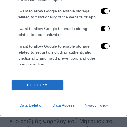
Υποβολή στοιχείων παραστατικών έως
I want to allow Google to enable storage
11/1/2021
για αγορές λοιπών καυσίμων
related to functionality of the website or app.
θέρμανσης εκτός του πετρελαίου, που
τιμολογήθηκαν από
1/10/2020 μέχρι
I want to allow Google to enable storage
related to personalization.
31/12/2020
I want to allow Google to enable storage
Αίτηση στο Taxis
related to security, including authentication
functionality and fraud prevention, and other
Οι ενδιαφερόμενοι υποβάλλουν εκδήλωση
user protection.
ενδιαφέροντος μέσω εφαρμογής στo taxis
για να ενταχθούν στο Μητρώο Δικαιούχων
του επιδόματος θέρμανσης.
CONFIRM
Στην αίτηση εκδήλωσης ενδιαφέροντος
αναγράφονται κατά περίπτωση τα ακόλουθα
Data Deletion
Data Access
Privacy Policy
στοιχεία:
ο αριθμός Φορολογικού Μητρώου του