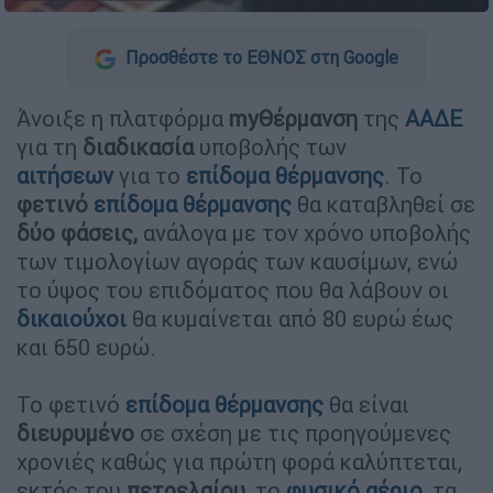
Προσθέστε το ΕΘΝΟΣ στη Google
Άνοιξε η πλατφόρμα
myΘέρμανση
της
ΑΑΔΕ
για τη
διαδικασία
υποβολής των
αιτήσεων
για το
επίδομα θέρμανσης
. Το
φετινό
επίδομα θέρμανσης
θα καταβληθεί σε
δύο φάσεις,
ανάλογα με τον χρόνο υποβολής
των τιμολογίων αγοράς των καυσίμων, ενώ
το ύψος του επιδόματος που θα λάβουν οι
δικαιούχοι
θα κυμαίνεται από 80 ευρώ έως
και 650 ευρώ.
Το φετινό
επίδομα θέρμανσης
θα είναι
διευρυμένο
σε σχέση με τις προηγούμενες
χρονιές καθώς για πρώτη φορά καλύπτεται,
εκτός του
πετρελαίου
, το
φυσικό αέριο
, τα