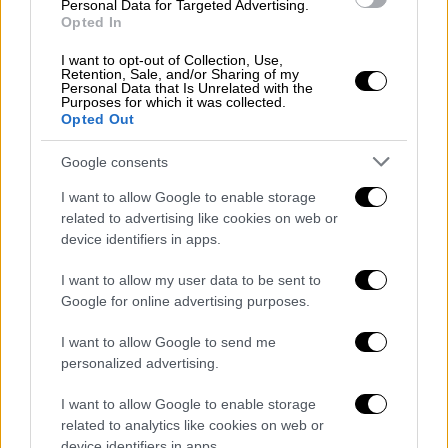
εισόδημα μέχρι 20.000 ευρώ
και
Personal Data for Targeted Advertising.
Opted In
κατείχαν αστική ακίνητη περιουσία
αντικειμενικής αξίας μέχρι 200.000
I want to opt-out of Collection, Use,
Retention, Sale, and/or Sharing of my
ευρώ. Το εισοδηματικό όριο των 20.000
Personal Data that Is Unrelated with the
Purposes for which it was collected.
ευρώ θα προσαυξάνεται κατά 2.000
Opted Out
ευρώ για κάθε εξαρτώμενο τέκνο.
Μονογονεϊκές οικογένειες με ετήσιο
Google consents
συνολικό εισόδημα μέχρι 22.000
I want to allow Google to enable storage
ευρώ
που κατείχαν αστική ακίνητη
related to advertising like cookies on web or
περιουσία αντικειμενικής αξίας μέχρι
device identifiers in apps.
200.000 ευρώ. Το εισοδηματικό όριο
I want to allow my user data to be sent to
των 22.000 ευρώ θα προσαυξάνεται κατά
Google for online advertising purposes.
2.000 ευρώ για κάθε εξαρτώμενο τέκνο
μετά το πρώτο.
I want to allow Google to send me
personalized advertising.
Υποβολή δικαιολογητικών
I want to allow Google to enable storage
Υποβολή εκδήλωσης ενδιαφέροντος
related to analytics like cookies on web or
μέχρι
11/1/2021
device identifiers in apps.