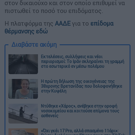
στον δικαιούχο και στον οποίο επιθυμεί να
πιστωθεί το ποσό του επιδόματος.
Η πλατφόρμα της
ΑΑΔΕ
για το
επίδομα
θέρμανσης
εδώ
Διαβάστε ακόμη
Εκτελέσεις, συλλήψεις και νέοι
περιορισμοί: Το Ιράν σκληραίνει τη γραμμή
στο εσωτερικό εν μέσω πολέμου
Η πρώτη δήλωση της οικογένειας της
38χρονης Βρετανίδας που δολοφονήθηκε
στην Κυψέλη
Ντύθηκε «Χάρος», ανέβηκε στην οροφή
νοσοκομείου και κοιτούσε επίμονα τους
ασθενείς
«Όχι γκέι 17 Pro, αλλά σπασμένο 11άρι»: