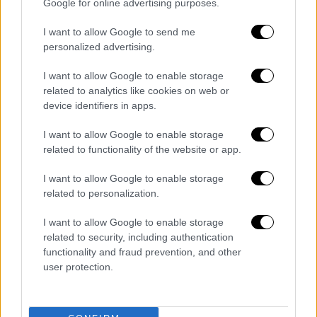
Google for online advertising purposes.
φορολογικούς παραδείσους και παράκτια
κέντρα.
Το ποσοστό της φοροαποφυγής
I want to allow Google to send me
σύμφωνα με τον καθηγητής κυμαίνεται
personalized advertising.
μεταξύ
10-15%.
Αυτό διακυμαίνεται καθώς
I want to allow Google to enable storage
ειδικά μετά την παγκόσμια οικονομική κρίση
related to analytics like cookies on web or
2008-2009 πάρα πολλές χώρες έβαλαν
device identifiers in apps.
πολλούς περιορισμούς στην κίνηση τέτοιου
I want to allow Google to enable storage
είδους κεφαλαίων. Κάποια από τα παράκτια
related to functionality of the website or app.
κέντρα και παραδείσους άρχισαν να
συνεργάζονται με τις φορολογικές αρχές
I want to allow Google to enable storage
των χωρών, κάποιες άλλες όμως δεν έδειξαν
related to personalization.
καμιά διάθεση συνεργασίας ή ανταλλαγής
I want to allow Google to enable storage
πληροφοριών. «Οπότε αυτό το πράγμα
related to security, including authentication
διακυμαίνεται από χώρα, σε χώρα και από
functionality and fraud prevention, and other
φορολογικό παράδεισο, σε φορολογικό
user protection.
παράδεισο
. Όσο όμως μεγαλύτερη είναι η
φορολογία σε μια χώρα τόσο μεγαλύτερα