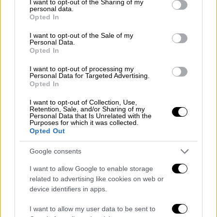
not limited to your visit or usage behaviour. You may click to
I want to opt-out of the Sharing of my
έσοδα ανέρχονται σε 18,4 δισ.
personal data.
grant or deny consent to Google and its third-party tags to
Opted In
use your data for below specified purposes in below Google
consent section.
I want to opt-out of the Sale of my
Personal Data.
Opted In
I want to opt-out of processing my
Personal Data for Targeted Advertising.
Opted In
I want to opt-out of Collection, Use,
Retention, Sale, and/or Sharing of my
4892399.jpg
Eurokinissi/παραοικονομία
Personal Data that Is Unrelated with the
Purposes for which it was collected.
Opted Out
Στο 10-15% το ποσοστό
φοροαποφυγής στη χώρα
Google consents
I want to allow Google to enable storage
Σύμφωνα με τον κ. Παπαπανάγο υπάρχει ένα
related to advertising like cookies on web or
μεγάλο κομμάτι του ακαθάριστου εθνικού
device identifiers in apps.
προϊόντος μας το οποίο ουσιαστικά
I want to allow my user data to be sent to
«μεταναστεύει», φεύγει νόμιμα με προορισμό