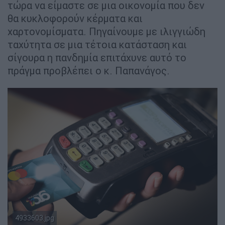
τώρα να είμαστε σε μια οικονομία που δεν
θα κυκλοφορούν κέρματα και
χαρτονομίσματα. Πηγαίνουμε με ιλιγγιώδη
ταχύτητα σε μια τέτοια κατάσταση και
σίγουρα η πανδημία επιτάχυνε αυτό το
πράγμα προβλέπει ο κ. Παπανάγος.
4933603.jpg
Eurokinissi/POS