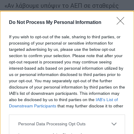
«Αν λάβουμε υπόψιν το ΑΕΠ σε σταθερές
τιμές το οποίο ανέρχεται σε
194 δισ.,
η
μαύρη οικονομία υπολογίζεται σε 37, 3 δισ.
Do Not Process My Personal Information
Βλέπουμε ότι
το 1/5 του ΑΕΠ της χώρας
δεν
δηλώνεται στους εθνικούς λογαριασμούς.
If you wish to opt-out of the sale, sharing to third parties, or
processing of your personal or sensitive information for
Αυτό σημαίνει ότι η χώρα έχει διαφυγόντα
targeted advertising by us, please use the below opt-out
φορολογικά έσοδα τα οποία ανέρχονται σε
section to confirm your selection. Please note that after your
περίπου 14,5 δισ.
». Σημειώνεται ότι οι
opt-out request is processed you may continue seeing
εκτιμήσεις του καθηγητή είναι μικρότερες
interest-based ads based on personal information utilized by
σε σχέση με τις εκτιμήσεις άλλων διεθνών
us or personal information disclosed to third parties prior to
your opt-out. You may separately opt-out of the further
οργανισμών, οι εκτιμήσεις των οποίων
disclosure of your personal information by third parties on the
μεσοσταθμικά την φέρνουν αρκετά
IAB’s list of downstream participants. This information may
παραπάνω, στο 24,6% του ΑΕΠ.
Και το
also be disclosed by us to third parties on the
IAB’s List of
μέγεθος του διαφυγόντος προϊόντος στη
Downstream Participants
that may further disclose it to other
third parties.
χώρας μας ανέρχεται σύμφωνα με την
μεσοσταθμική εκτίμηση άλλων οργανισμών
Please note that this website/app uses one or more Google
Personal Data Processing Opt Outs
στα 47,8 δισ. ενώ τα διαφυγόντα φορολογικά
services and may gather and store information including but