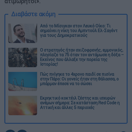
ατιμώρητοι».
Διαβάστε ακόμη
Από το Μίσιγκαν στον Λευκό Οίκο: Τι
σημαίνει η νίκη του Αμπντούλ Ελ-Σαγέντ
για τους Δημοκρατικούς
O στρατηγός ήταν σχιζοφρενής, εμμονικός,
πλησίαζε τα 75 όταν τον αντάμωσε η δόξα –
Εκείνος που άλλαξε την πορεία της
Ιστορίας!
Πώς πνίγηκε το 4χρονο παιδί σε πισίνα
στην Πάρο: Οι γονείς ήταν στη θάλασσα, ο
μπάρμαν έπεσε να το σώσει
Εκρηκτικό κοκτέιλ ζέστης και ισχυρών
ανέμων σήμερα: Σε κατάσταση Red Code η
Αττική και άλλες 5 περιοχές