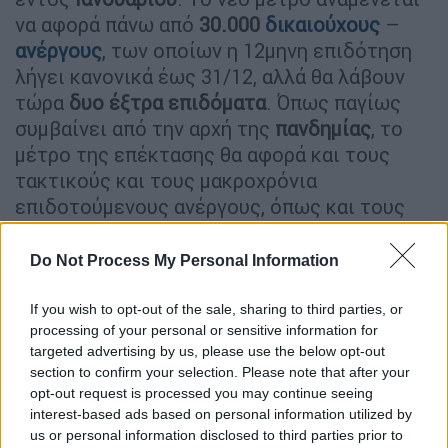
να αφορά πάνω από
30.000
δικαιούχους
–
ανέργους
, των οποίων η 12μηνη επιδότηση
λήγει κανονικά έως 31/12, αλλά θα λάβουν
τώρα
δυο έξτρα επιδόματα
. Όπως παγίως
συμβαίνει από την αρχή της
πανδημίας
, το
μέτρο της επέκτασης θα αφορά και τους
τακτικούς και τους μακροχρόνια
επιδοτούμενους ανέργους, όπως και τους
αυτοαπασχολούμενους – επαγγελματίες που
λαμβάνουν επιδότηση ανεργίας.
Do Not Process My Personal Information
Στο μεταξύ, από την Δευτέρα 11/1 έως και
If you wish to opt-out of the sale, sharing to third parties, or
το τέλος
Δεκεμβρίου
καταβάλλονται:
processing of your personal or sensitive information for
targeted advertising by us, please use the below opt-out
Η
αποζημίωση ειδικού σκοπού
για τις
section to confirm your selection. Please note that after your
αναστολές Δεκεμβρίου με βάση τα
534
opt-out request is processed you may continue seeing
interest-based ads based on personal information utilized by
ευρώ.
Η μεγάλη πληρωμή για
us or personal information disclosed to third parties prior to
εργαζόμενους κλειστών και