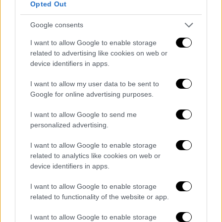
Opted Out
Φεβρουάριο) δεν αποκλείεται να
πληρωθεί και η
εφάπαξ
επιδότηση των
Google consents
400 ευρώ
στους
δικαιούχους
–
I want to allow Google to enable storage
επιστήμονες (δικηγόρους, μηχανικούς,
related to advertising like cookies on web or
γιατρούς, υγειονομικούς, γεωτεχνικούς,
device identifiers in apps.
δικαστικούς επιμελητές κ.α). Σύμφωνα
I want to allow my user data to be sent to
με πληροφορίες, η διαδικασία θα
Google for online advertising purposes.
περιλαμβάνει αίτηση σε ηλεκτρονική
πλατφόρμα καθώς και εισοδηματικά
I want to allow Google to send me
κριτήρια, ενώ εκτός της επιδότησης
personalized advertising.
μένουν οι αυτοαπασχολούμενοι που
I want to allow Google to enable storage
εργάζονται παράλληλα ως μισθωτοί.
related to analytics like cookies on web or
Αναμένεται ωστόσο η έκδοση της
device identifiers in apps.
σχετικής υπουργικής απόφασης που θα
I want to allow Google to enable storage
προσδιορίζει όλες τις λεπτομέρειες.
related to functionality of the website or app.
Εντός Ιανουαρίου και πιθανότατα έως
20/1 αναμένεται η πρώτη μεγάλη
I want to allow Google to enable storage