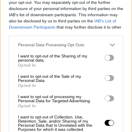
your opt-out. You may separately opt-out of the further
πληττόμενων επιχειρήσεων θα
disclosure of your personal information by third parties on the
πραγματοποιηθεί ταυτόχρονα και
IAB’s list of downstream participants. This information may
also be disclosed by us to third parties on the
IAB’s List of
αναμένεται στις αρχές της ερχόμενης
Downstream Participants
that may further disclose it to other
εβδομάδας και πιθανότατα έως την
third parties.
Τετάρτη 13/1.
Please note that this website/app uses one or more Google
Το τελευταίο τμήμα
Δώρου
Personal Data Processing Opt Outs
services and may gather and store information including but
Χριστουγέννων
για όλους τους
not limited to your visit or usage behaviour. You may click to
I want to opt-out of the Sharing of my
εργαζόμενους που ήταν σε αναστολή
personal data.
grant or deny consent to Google and its third-party tags to
Opted In
σύμβασης εργασίας τον Δεκέμβριο. Όσοι
use your data for below specified purposes in below Google
consent section.
ήταν σε αναστολή εργασίας ολόκληρο
I want to opt-out of the Sale of my
Personal Data.
τον Δεκέμβριο θα λάβουν 73 ευρώ. Οι
Opted In
υπόλοιποι θα λάβουν αναλογία.
I want to opt-out of processing my
Συνεπώς, το τελευταίο τμήμα του
Personal Data for Targeted Advertising.
Δώρου Χριστουγέννων που πληρώνεται
Opted In
τώρα θα είναι έως 73 ευρώ.
I want to opt-out of Collection, Use,
Εντός Ιανουαρίου και πάντως σίγουρα
Retention, Sale, and/or Sharing of my
Personal Data that Is Unrelated with the
προς το τέλος του μήνα (αν όχι τον
Purposes for which it was collected.