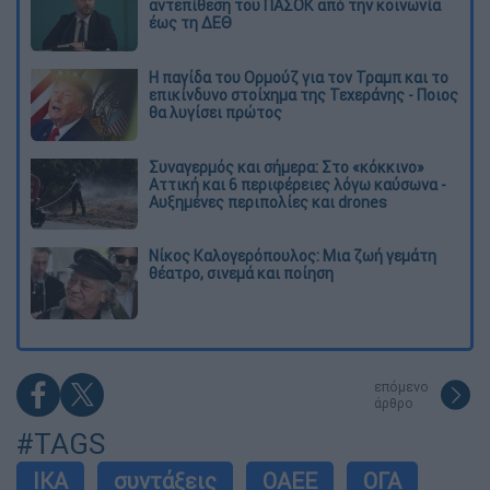
αντεπίθεση του ΠΑΣΟΚ από την κοινωνία
έως τη ΔΕΘ
Η παγίδα του Ορμούζ για τον Τραμπ και το
επικίνδυνο στοίχημα της Τεχεράνης - Ποιος
θα λυγίσει πρώτος
Συναγερμός και σήμερα: Στο «κόκκινο»
Αττική και 6 περιφέρειες λόγω καύσωνα -
Αυξημένες περιπολίες και drones
Νίκος Καλογερόπουλος: Μια ζωή γεμάτη
θέατρο, σινεμά και ποίηση
επόμενο
άρθρο
#TAGS
ΙΚΑ
συντάξεις
ΟΑΕΕ
ΟΓΑ