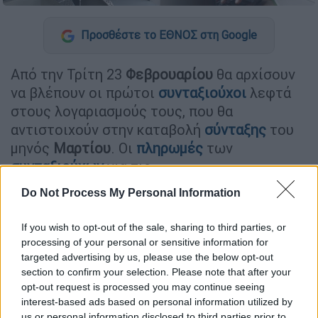
Προσθέστε το ΕΘΝΟΣ στη Google
Από την Τρίτη 23
Φεβρουαρίου
θα αρχίσουν
να βλέπουν οι πρώτοι
συνταξιούχοι
λεφτά
στους λογαριασμούς τους, που θα
αντιστοιχούν στην καταβολή
σύνταξης
του
μηνός
Μαρτίου
. Οι
πληρωμές
των
συνταξιούχων
για τις
συντάξεις
Μαρτίου 2021 θα ξεκινήσουν με
Do Not Process My Personal Information
την καταβολή της σύνταξης στους
δικαιούχους του ΙΚΑ. Οι συνταξιούχοι
θα
If you wish to opt-out of the sale, sharing to third parties, or
πληρωθούν σε δύο φάσεις (ανάλογα με το
processing of your personal or sensitive information for
ΑΜΚΑ
τους), ενώ μέχρι τις 26 του μήνα όλοι
targeted advertising by us, please use the below opt-out
section to confirm your selection. Please note that after your
οι
δικαιούχοι
συνταξιούχοι
θα έχουν λάβει
opt-out request is processed you may continue seeing
τις κύριες και τις
επικουρικές συντάξεις
.
interest-based ads based on personal information utilized by
us or personal information disclosed to third parties prior to