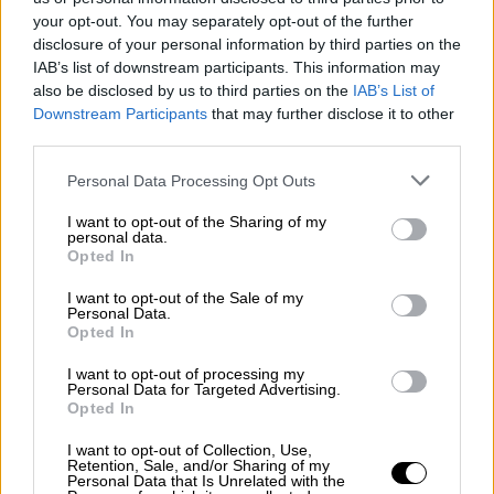
Υπενθυμίζεται ότι το
υπουργείο Εργασίας
σε
your opt-out. You may separately opt-out of the further
συνεργασία με την Διοίκηση του
e-
disclosure of your personal information by third parties on the
ΕΦΚΑ
αποφάσισε
η πληρωμή των κύριων και
IAB’s list of downstream participants. This information may
also be disclosed by us to third parties on the
IAB’s List of
επικουρικών
συντάξεων
να γίνεται στην ίδια
Downstream Participants
that may further disclose it to other
ημερομηνία.
third parties.
Oι ημερομηνίες καταβολής για τις
Please note that this website/app uses one or more Google
Personal Data Processing Opt Outs
συντάξεις ανά ταμείο
services and may gather and store information including but
not limited to your visit or usage behaviour. You may click to
I want to opt-out of the Sharing of my
personal data.
Το
ΙΚΑ
θα πληρώσει
grant or deny consent to Google and its third-party tags to
Opted In
τις
συντάξεις
Φεβρουαρίου 2021:
use your data for below specified purposes in below Google
consent section.
I want to opt-out of the Sale of my
Personal Data.
Tρίτη 23 Φεβρουαρίου (για
Opted In
τους
συνταξιούχους
που το ΑΜΚΑ τους
I want to opt-out of processing my
λήγει σε 1, 3, 5, 7, 9)
Personal Data for Targeted Advertising.
Τετάρτη 24 Φεβρουαρίου (για
Opted In
τους
συνταξιούχους
που το ΑΜΚΑ τους
I want to opt-out of Collection, Use,
λήγει σε 0, 2, 4, 6, 8)
Retention, Sale, and/or Sharing of my
Personal Data that Is Unrelated with the