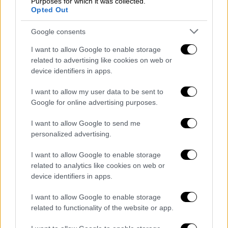
Purposes for which it was collected.
Ο
OAEE
θα πληρώσει τις
συντάξεις
την
Opted Out
Τετάρτη 24 Φεβρουαρίου 2021
Google consents
Ο
OΓΑ
θα πληρώσει τις
συντάξεις
την
Τετάρτη 24 Φεβρουαρίου 2021
I want to allow Google to enable storage
related to advertising like cookies on web or
Το
Δημόσιο
θα πληρώσει
device identifiers in apps.
τις
συντάξεις
την Πέμπτη, 25
Φεβρουαρίου 2021
I want to allow my user data to be sent to
Το
ΝΑΤ
και
ΚΕΑΝ
θα πληρώσουν
Google for online advertising purposes.
τις
συντάξεις
την Πέμπτη, 25
I want to allow Google to send me
Φεβρουαρίου 2021
personalized advertising.
Ο
ΟΠΕΚΑ
θα πληρώσει
τις
συντάξεις
των Ανασφάλιστων
I want to allow Google to enable storage
related to analytics like cookies on web or
Υπερηλίκων την Πέμπτη,
device identifiers in apps.
25 Φεβρουαρίου 2021
Το
ΕΤΑΑ
(
μη Μισθωτών
) θα πληρώσει
I want to allow Google to enable storage
τις
συντάξεις
την Τετάρτη
related to functionality of the website or app.
24 Φεβρουαρίου 2021