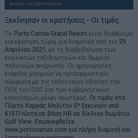
Αννοίγει το Πόρτο Καρράς
Πόρτο Καρράς
Ξεκίνησαν οι κρατήσεις - Οι τιμές
Το
Porto Carras Grand Resort
είναι διαθέσιμο
για κράτηση τώρα, για διαμονές από τις
29
Απριλίου 2021,
με τη διαβεβαίωση των
ευέλικτων ταξιδιωτικών και δωρεάν
πολιτικών ακύρωσης. Οι ημερομηνίες
έναρξης μπορούν να προσαρμοστούν
σύμφωνα με τις τελευταίες οδηγίες του
ΠΟΥ, του CDC και των κυβερνητικών
κανονισμών, μέχρι νεωτέρας.
Οι τιμές στο
Πόρτο Καρράς Μελίτον 5* ξεκινούν από
€157/νύχτα σε βάση HB σε δίκλινο δωμάτιο
Golf View.
Επισκεφθείτε
www.portocarras.com για πλήρη διαμονή και
λεπτομέρειες κράτησης.