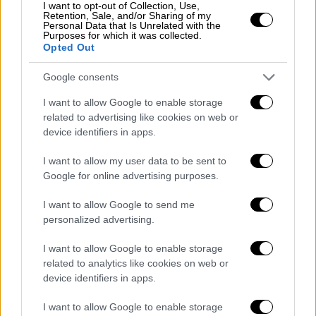
αμπελώνες ή να επιλέξουν συνεδρίες
I want to opt-out of Collection, Use,
Retention, Sale, and/or Sharing of my
γευσιγνωσίας κρασιού σε μια μαγευτική
Personal Data that Is Unrelated with the
Purposes for which it was collected.
ατμόσφαιρα. Το
γήπεδο γκολφ του Porto
Opted Out
Carras GrandResort
, που καλύπτει 77
Google consents
εκτάρια, είναι η τέλεια επιλογή για τους
παίκτες του γκολφ να εξασκήσουν τις
I want to allow Google to enable storage
δεξιότητές τους στην ηρεμία του
related to advertising like cookies on web or
device identifiers in apps.
μεσογειακού κλίματος και των πλήρως
εξοπλισμένων εγκαταστάσεων.
I want to allow my user data to be sent to
Google for online advertising purposes.
Μοναδική φυσική ομορφιά 28
χιλιομέτρων
I want to allow Google to send me
personalized advertising.
Με
28 χιλιόμετρα
μοναδικής φυσικής
I want to allow Google to enable storage
ομορφιάς, μονοπάτια πεζοπορίας που
related to analytics like cookies on web or
περνούν παράλληλα με
ιδιωτικά λιμάνια,
τον
device identifiers in apps.
αμπελώνα του
Domaine Porto Carras
και
μαγευτική θέα στη θάλασσα, το θέρετρο
I want to allow Google to enable storage