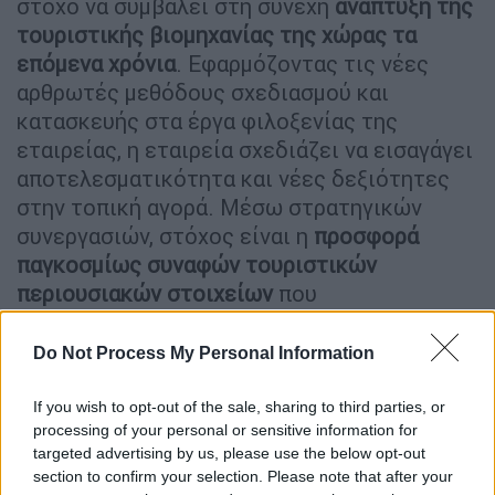
στόχο να συμβάλει στη συνεχή
ανάπτυξη της
τουριστικής βιομηχανίας της χώρας τα
επόμενα χρόνια
. Εφαρμόζοντας τις νέες
αρθρωτές μεθόδους σχεδιασμού και
κατασκευής στα έργα φιλοξενίας της
εταιρείας, η εταιρεία σχεδιάζει να εισαγάγει
αποτελεσματικότητα και νέες δεξιότητες
στην τοπική αγορά. Μέσω στρατηγικών
συνεργασιών, στόχος είναι η
προσφορά
παγκοσμίως συναφών τουριστικών
περιουσιακών στοιχείων
που
ανταποκρίνονται στις αυξανόμενες
απαιτήσεις παροχής πολυτελών
Do Not Process My Personal Information
καταλυμάτων στην Ελλάδα.
If you wish to opt-out of the sale, sharing to third parties, or
Ένας πλήρης
προορισμός διακοπών
ανάμεσα
processing of your personal or sensitive information for
σε χιλιάδες εκτάρια παρθένας φυσικής
targeted advertising by us, please use the below opt-out
section to confirm your selection. Please note that after your
ομορφιάς, πευκοδάση και εντυπωσιακές