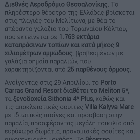
Διεθνές Αεροδρόμιο Θεσσαλονίκης.
Το
πληρέστερο θέρετρο της Ελλάδας βρίσκεται
στις πλαγιές του Μελίτωνα, με θέα το
απέραντο γαλάζιο του Τορωναίου Κόλπου,
που εκτείνεται σε
1.763 εκτάρια
καταπράσινων τοπίων και κατά μήκος 9
χιλιομέτρων
αμμώδους
, βραβευμένων με
γαλάζια σημαία παραλιών, που
χαρακτηρίζονται από
25 παρθένους όρμους.
Ανοίγοντας στις 29 Απριλίου, το
Porto
Carras Grand Resort διαθέτει το Meliton 5*
,
τα
ξενοδοχεία Sithonia 4* Plus,
καθώς και
τις αποκλειστικές σουίτες
Villa Kalyva Mare
με ιδιωτικές πισίνες και πρόσβαση στην
παραλία, προσφέροντας μεγάλη ποικιλία από
ευρύχωρα δωμάτια, προνομιακές σουίτες και
οικογενειακές μονάδες. Το
θέρετρο