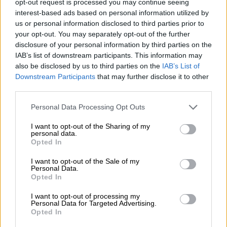
opt-out request is processed you may continue seeing
παραλίες, το Porto Carras Grand Resort
interest-based ads based on personal information utilized by
προσφέρει ένα πλήρες σύνολο
us or personal information disclosed to third parties prior to
εγκαταστάσεων αναψυχής. Οι επισκέπτες
your opt-out. You may separately opt-out of the further
disclosure of your personal information by third parties on the
μπορούν να απολαύσουν την πολυτέλεια της
IAB’s list of downstream participants. This information may
όμορφης
ιδιωτικής μαρίνας 315 θέσεων του
also be disclosed by us to third parties on the
IAB’s List of
Πόρτο Καρράς
, της μεγαλύτερης στη Βόρεια
Downstream Participants
that may further disclose it to other
Ελλάδα, με άνεση και στυλ. Ο χώρος του
third parties.
καζίνο Meliton Privé
καλωσορίζει
Please note that this website/app uses one or more Google
Personal Data Processing Opt Outs
επισκέπτες από όλο τον κόσμο όλο το
services and may gather and store information including but
χρόνο, προσφέροντας βέλτιστες συνθήκες
not limited to your visit or usage behaviour. You may click to
I want to opt-out of the Sharing of my
personal data.
grant or deny consent to Google and its third-party tags to
παιχνιδιού. Εντός του θερέτρου, το
Κτήμα
Opted In
use your data for below specified purposes in below Google
Πόρτο Καρράς
φιλοξενεί τον μεγαλύτερο
consent section.
I want to opt-out of the Sale of my
βιολογικό αμπελώνα στην Ευρώπη που
Personal Data.
Opted In
καλύπτει συνολική έκταση 475 εκταρίων,
μέρος της ειδικής διαδρομής κρασιού "Wine
I want to opt-out of processing my
Personal Data for Targeted Advertising.
Routes of Halkidiki". Οι επισκέπτες μπορούν
Opted In
να απολαύσουν ξεναγήσεις στους