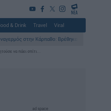
ood & Drink
Travel
Viral
ν Κάρπαθο: Βρέθηκαν παλιά πυρομαχικά στο Αρδ
τούσε να πάει σπίτι...