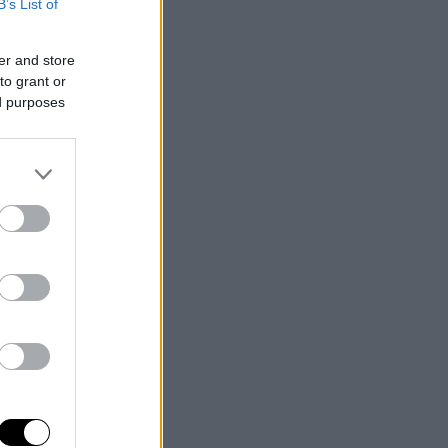
B’s List of
er and store
to grant or
ed purposes