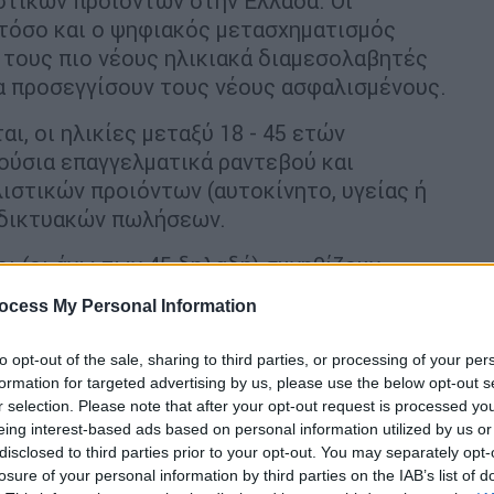
στικών προιόντων στην Ελλάδα. Οι
στόσο και ο ψηφιακός μετασχηματισμός
 τους πιο νέους ηλικιακά διαμεσολαβητές
να προσεγγίσουν τους νέους ασφαλισμένους.
ι, οι ηλικίες μεταξύ 18 - 45 ετών
νούσια επαγγελματικά ραντεβού και
ιστικών προιόντων (αυτοκίνητο, υγείας ή
διαδικτυακών πωλήσεων.
ι (οι άνω των 45 δηλαδή) συνηθίζουν
κτυακό σύστημα πωλήσεων ή -κυρίως οι
ocess My Personal Information
 νεότερα μέλη της οικογένειας ή σε
 ασφαλιστήρια συμβόλαια.
to opt-out of the sale, sharing to third parties, or processing of your per
formation for targeted advertising by us, please use the below opt-out s
 πως ο κλάδος της
διαμεσολάβησης
στην
r selection. Please note that after your opt-out request is processed y
 δεδομένου ότι και η κοινοτική οδηγία IDD
eing interest-based ads based on personal information utilized by us or
υ κλάδου και εποπτεία του από την
disclosed to third parties prior to your opt-out. You may separately opt-
losure of your personal information by third parties on the IAB’s list of
βητές παράλληλα πρέπει να αναθεωρήσουν