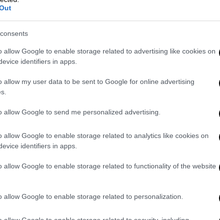
ν ασφαλιστικών προιόντων
Out
 στην περίπτωση του ατυχήματος ή της
consents
ων συμβολαίων
o allow Google to enable storage related to advertising like cookies on
evice identifiers in apps.
συμβολαίων
o allow my user data to be sent to Google for online advertising
σφαλιστικού πράκτορα και
s.
to allow Google to send me personalized advertising.
ατηγορίες
ασφαλιστικών διαμεσολαβητών,
o allow Google to enable storage related to analytics like cookies on
ργούν για λογαριασμό της Ασφαλιστικής
evice identifiers in apps.
αλίσεων ενεργεί για λογαριασμό των
o allow Google to enable storage related to functionality of the website
όμο, από τα ανωτέρω ότι ο Μεσίτης ενεργεί
του πελάτη που θέλει να ασφαλιστεί και η
 εντοπισμό των ασφαλιστικών αναγκών
o allow Google to enable storage related to personalization.
ς ασφαλιστικής επιχείρησης, στην επίτευξη
ίρηση αυτή και στην διεκπεραίωση όλων
o allow Google to enable storage related to security, including