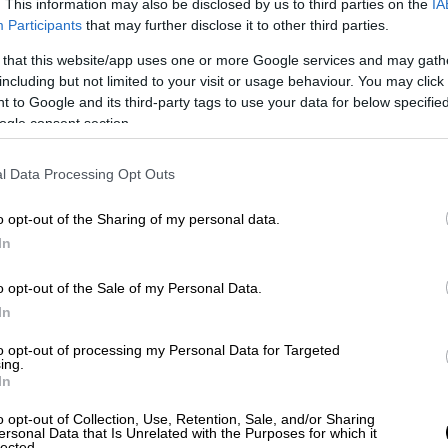
. This information may also be disclosed by us to third parties on the
IA
γισης των στόχων τους. Πλέον ο
Participants
that may further disclose it to other third parties.
ς πωλητής. Θα πρέπει να έχει μία ολιστική
 that this website/app uses one or more Google services and may gath
 του και κυρίως την άμεση εξυπηρέτησή
including but not limited to your visit or usage behaviour. You may click 
λαδή που δεν μπορούν να κάνουν τα
 to Google and its third-party tags to use your data for below specifi
ogle consent section.
α
l Data Processing Opt Outs
ούνται να υιοθετήσουν τον
ψηφιακό
o opt-out of the Sharing of my personal data.
να μπορούν δηλαδή να προσεγγίσουν την
In
χνολογίας αλλά και να υιοθετήσουν μοντέλα
υν να προσεγγίσουν ενδιαφερόμενους που
o opt-out of the Sale of my Personal Data.
ης χώρας αλλά και στον πλανήτη (έλληνες
In
to opt-out of processing my Personal Data for Targeted
ing.
ιτρέπει την συνομιλία του διαμεσολαβητή
In
άν βρίσκεται αυτός και ότι ώρα θέλει
o opt-out of Collection, Use, Retention, Sale, and/or Sharing
ersonal Data that Is Unrelated with the Purposes for which it
lected.