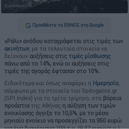
(Eurokinissi)
Προσθέστε το ΕΘΝΟΣ στη Google
«Ράλι» ανόδου καταγράφεται στις τιμές των
ακινήτων
, με τα τελευταία στοιχεία να
δείχνουν
αυξήσεις στις
τιμές μίσθωσης
πάνω από το 14%, ενώ οι αυξήσεις στις
τιμές της αγοράς έφτασαν στο 10%.
Ειδικότερα και όπως αναφέρει η
Ημερησία
,
σύμφωνα με τα στοιχεία του Spitogatos.gr
(SPI Index) για το τρίτο τρίμηνο, στα
βόρεια
προάστια
της Αθήνας
η αύξηση των τιμών
ενοικίασης άγγιξε το 10,5%
,
με το μέσο
μηνιαίο ενοίκιο να προσεγγίζει τα 950 ευρώ
για ένα διαμέρισμα 100 τ.μ. (9,47 ευρώ/τ.μ.).