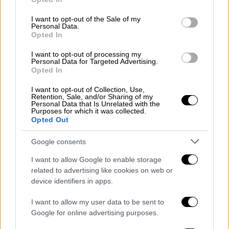
τιμές πώλησης αυξήθηκαν το τρίτο τρίμηνο
use your data for below specified purposes in below Google
κατά 7,4%
σε 2.813 ευρώ/τ.μ.
, ενώ
στα
consent section.
I want to opt-out of the Sale of my
Personal Data.
δυτικά προάστια η αύξηση έφτασε το ίδιο
Opted In
διάστημα στο 9,3%
και ειδικότερα σε 1.444
ευρώ/τ.μ
.
Στα νότια προάστια η μέση τιμή
I want to opt-out of processing my
Personal Data for Targeted Advertising.
ενοικίασης διαμορφώνεται σε 10,2 ευρώ/
Opted In
τ.μ., αυξημένη κατά 2,1% σε ετήσια βάση, ενώ
I want to opt-out of Collection, Use,
στα δυτικά προάστια σε 6,95 ευρώ/τ.μ., από
Retention, Sale, and/or Sharing of my
Personal Data that Is Unrelated with the
6,63 ευρώ.
Purposes for which it was collected.
Opted Out
Κέντρο: Ηπιότερες - Στα ύψη τα
Google consents
ενοίκια στον Πειραιά
I want to allow Google to enable storage
Στο κέντρο της Αθήνας οι αυξήσεις ήταν
related to advertising like cookies on web or
χαμηλότερες (κατά 4,2%), με τη μέση τιμή
device identifiers in apps.
πώλησης να φτάνει στα 1.612 ευρώ/τ.μ
., από
I want to allow my user data to be sent to
1.548 ευρώ/τ.μ. το αντίστοιχο διάστημα του
Google for online advertising purposes.
2020.
Το μέσο ζητούμενο ενοίκιο