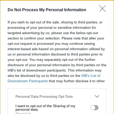
Το αντίστοιχο κόστος κατά το πρώτο
Do Not Process My Personal Information
τρίμηνο δεν ξεπερνούσε τα 880 ευρώ, ενώ
κατά το δεύτερο τρίμηνο του 2020, το μέσο
If you wish to opt-out of the sale, sharing to third parties, or
ενοίκιο στα βόρεια προάστια
processing of your personal or sensitive information for
διαμορφωνόταν σε 845 ευρώ. Αυτό σημαίνει
targeted advertising by us, please use the below opt-out
ότι οι τιμές στην αρχή της πανδημίας ήταν
section to confirm your selection. Please note that after your
opt-out request is processed you may continue seeing
κατά 100 ευρώ χαμηλότερες σε σχέση με
interest-based ads based on personal information utilized by
σήμερα.
us or personal information disclosed to third parties prior to
your opt-out. You may separately opt-out of the further
Όσον αφορά τις
τιμές πώλησης στα βόρεια
disclosure of your personal information by third parties on the
προάστια, πλέον ανέρχονται σε περίπου
IAB’s list of downstream participants. This information may
2.500 ευρώ/τ.μ. καταγράφοντας αύξηση της
also be disclosed by us to third parties on the
IAB’s List of
Downstream Participants
that may further disclose it to other
τάξης του 10%
σε σχέση με το πρώτο
third parties.
τρίμηνο.
Please note that this website/app uses one or more Google
Personal Data Processing Opt Outs
services and may gather and store information including but
Παρόμοια είναι η εικόνα και στις υπόλοιπες
not limited to your visit or usage behaviour. You may click to
I want to opt-out of the Sharing of my
περιοχές της Αθήνας.
Στα νότια προάστια οι
personal data.
grant or deny consent to Google and its third-party tags to
Opted In