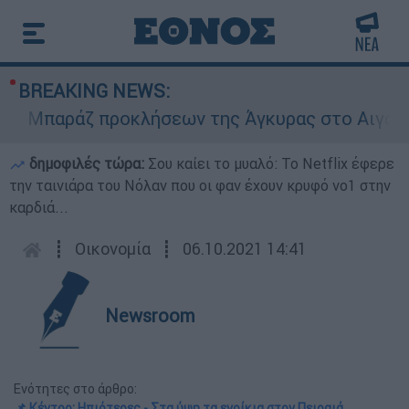
BREAKING NEWS:
Μπαράζ προκλήσεων της Άγκυρας στο Αιγαίο: Εικ
δημοφιλές τώρα:
Σου καίει το μυαλό: Το Netflix έφερε
την ταινιάρα του Νόλαν που οι φαν έχουν κρυφό νο1 στην
καρδιά...
┋
Οικονομία
┋
06.10.2021 14:41
Newsroom
Ενότητες στο άρθρο:
📌 Κέντρο: Ηπιότερες - Στα ύψη τα ενοίκια στον Πειραιά