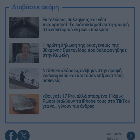
Διαβάστε ακόμη
Εκτελέσεις, συλλήψεις και νέοι
περιορισμοί: Το Ιράν σκληραίνει τη γραμμή
στο εσωτερικό εν μέσω πολέμου
Η πρώτη δήλωση της οικογένειας της
38χρονης Βρετανίδας που δολοφονήθηκε
στην Κυψέλη
Ντύθηκε «Χάρος», ανέβηκε στην οροφή
νοσοκομείου και κοιτούσε επίμονα τους
ασθενείς
«Όχι γκέι 17 Pro, αλλά σπασμένο 11άρι»:
Ρώσοι διαλύουν τα iPhone τους στο TikTok
για να... γίνουν πιο άνδρες
επόμενο
άρθρο