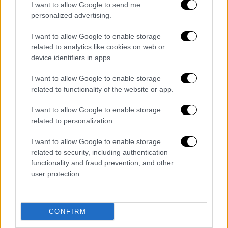
διαμορφώνεται σε 9 ευρώ/τ.μ
.
I want to allow Google to send me
personalized advertising.
παραμένοντας αμετάβλητο έναντι του
περσινού τρίτου τριμήνου.
I want to allow Google to enable storage
related to analytics like cookies on web or
Αντίθετα,
στα ανατολικά προάστια
device identifiers in apps.
σημειώνονται σημαντικές αυξήσεις στα
ζητούμενα ενοίκια, με 7,3% σε ετήσια βάση,
I want to allow Google to enable storage
related to functionality of the website or app.
με τη μέση τιμή να αγγίζει πλέον τα 7 ευρώ/
τ.μ.
(6,92 ευρώ/τ.μ.), από 6,45 ευρώ/τ.μ. πριν
I want to allow Google to enable storage
από ένα χρόνο.
related to personalization.
Η μεγαλύτερη ετήσια αύξηση καταγράφεται
I want to allow Google to enable storage
στα προάστια του Πειραιά με 14,7%
.
Πλέον
related to security, including authentication
functionality and fraud prevention, and other
το μέσο ενοίκιο προσεγγίζει τα 6,9 ευρώ/
user protection.
τ.μ
. από 6 ευρώ/τ.μ. πριν από ένα χρόνο.
Τεράστια άνοδο ακολούθησαν και οι τιμές
πώλησης στην περιοχή. Συγκεκριμένα,
ο
CONFIRM
Πειραιάς κατέγραψε άνοδο κατά 7,2%, με την