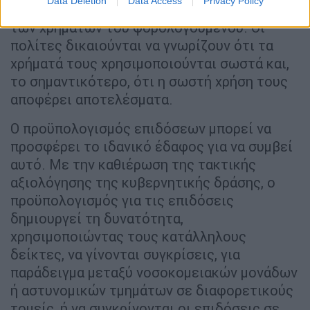
Data Deletion
Data Access
Privacy Policy
των συζητήσεων για τον τρόπο κατανομής
των χρημάτων του φορολογούμενου. Oι
πολίτες δικαιούνται να γνωρίζουν ότι τα
χρήματά τους χρησιμοποιούνται σωστά και,
το σημαντικότερο, ότι η σωστή χρήση τους
αποφέρει αποτελέσματα.
Ο προϋπολογισμός επιδόσεων μπορεί να
προσφέρει το ιδανικό έδαφος για να συμβεί
αυτό. Με την καθιέρωση της τακτικής
αξιολόγησης της κυβερνητικής δράσης, ο
προϋπολογισμός για τις επιδόσεις
δημιουργεί τη δυνατότητα,
χρησιμοποιώντας τους κατάλληλους
δείκτες, να γίνονται συγκρίσεις, για
παράδειγμα μεταξύ νοσοκομειακών μονάδων
ή αστυνομικών τμημάτων σε διαφορετικούς
τομείς, ή να συγκρίνονται οι επιδόσεις σε