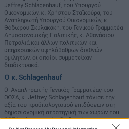
Jeffrey Schlagenhauf, του Υπουργού
Οικονομικών, κ. Χρήστου Σταϊκούρα, του
Αναπληρωτή Υπουργού Οικονομικών, κ.
Θόδωρου Σκυλακάκη, του Γενικού Γραμματέα
Δημοσιονομικής Πολιτικής, κ. Αθανάσιου
Πετραλιά και άλλων πολιτικών και
υπηρεσιακών υψηλόβαθμων διεθνών
ομιλητών, οι οποίοι συμμετείχαν
διαδικτυακά.
Ο κ. Schlagenhauf
Ο Αναπληρωτής Γενικός Γραμματέας του
ΟΟΣΑ, κ. Jeffrey Schlagenhauf τόνισε την
αξία του προϋπολογισμού επιδόσεων στη
δημοσιονομική στρατηγική των χωρών του
ΟΟΣΑ, τόσο σε επίπεδο διαφάνειας και
αποτελεσματικότητας, όσο και σε επίπεδο