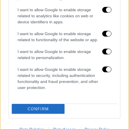
Συνεχίζουμε και θα συνεχίσουμε να
I want to allow Google to enable storage
related to analytics like cookies on web or
εργαζόμαστε για την εφαρμογή
device identifiers in apps.
διαρθρωτικών μεταρρυθμίσεων που
διασφαλίζουν τη βιωσιμότητα των
I want to allow Google to enable storage
δημοσίων οικονομικών, τη βελτίωση των
related to functionality of the website or app.
οικονομικών, της αποδοτικότητας και της
I want to allow Google to enable storage
αποτελεσματικότητας της Δημόσιας
related to personalization.
Διοίκησης και την επιτυχή αντιμετώπιση
I want to allow Google to enable storage
κάθε υφιστάμενης και μελλοντικής
related to security, including authentication
πρόκλησης».
functionality and fraud prevention, and other
user protection.
Ο κ. Σκυλακάκης
Ο Αναπληρωτής Υπουργός Οικονομικών, κ.
CONFIRM
Θόδωρος Σκυλακάκης ανέφερε τα εξής: «Στη
μετά-Covid εποχή, η σωστή χρήση των
δημόσιων πόρων βρίσκεται στο επίκεντρο