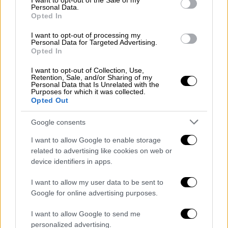
I want to opt-out of the Sale of my
Personal Data.
μια σημαντική ευκαιρία να υιοθετήσει
Opted In
σημαντικές μεταρρυθμίσεις σε αυτόν τον
τομέα και να θέσει τις βάσεις για τον
I want to opt-out of processing my
Personal Data for Targeted Advertising.
ευρύτερο εκσυγχρονισμό του οικονομικού
Opted In
της μοντέλου.
I want to opt-out of Collection, Use,
Retention, Sale, and/or Sharing of my
Ο κ. Σταϊκούρας
Personal Data that Is Unrelated with the
Purposes for which it was collected.
Opted Out
Ο Υπουργός Οικονομικών κατά την
τοποθέτησή του, τόνισε: «Το Υπουργείο
Google consents
Οικονομικών έχει ήδη σημειώσει σημαντική
I want to allow Google to enable storage
πρόοδο στον τομέα της διαχείρισης των
related to advertising like cookies on web or
δημοσίων οικονομικών, υλοποιώντας
device identifiers in apps.
μεταρρυθμίσεις όπως η επισκόπηση
I want to allow my user data to be sent to
δαπανών και η σταδιακή καθιέρωση του
Google for online advertising purposes.
προϋπολογισμού επιδόσεων, ενώ επιπλέον
εργάζεται μεθοδικά για την ανάπτυξη ενός
I want to allow Google to send me
πλαισίου πράσινου προϋπολογισμού.
personalized advertising.