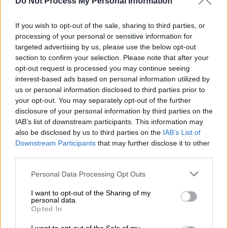
Do Not Process My Personal Information
αξιοπιστίας.
If you wish to opt-out of the sale, sharing to third parties, or
Οπως είπε, η υιοθέτησή του εγγυάται ότι
processing of your personal or sensitive information for
δεν πρόκειται να υπάρξει επιστροφή σε
targeted advertising by us, please use the below opt-out
προβλήματα του παρελθόντος και οδηγεί
section to confirm your selection. Please note that after your
opt-out request is processed you may continue seeing
στην ανάπτυξη ενός νέου ολοκληρωμένου,
interest-based ads based on personal information utilized by
ξεκάθαρου και αποτελεσματικού
us or personal information disclosed to third parties prior to
στρατηγικού μοντέλου δημοσιονομικής
your opt-out. You may separately opt-out of the further
πολιτικής.
disclosure of your personal information by third parties on the
IAB’s list of downstream participants. This information may
Ο κ. Schlagenhauf εξήρε το έργο της
also be disclosed by us to third parties on the
IAB’s List of
Downstream Participants
that may further disclose it to other
Ελληνικής Κυβέρνησης προς την κατεύθυνση
third parties.
αυτή, επισημαίνοντας ότι η υιοθέτηση του
προϋπολογισμού επιδόσεων αποτελεί μια
Please note that this website/app uses one or more Google
Personal Data Processing Opt Outs
services and may gather and store information including but
ιδιαίτερα χρήσιμη επένδυση για τη χώρα και
not limited to your visit or usage behaviour. You may click to
I want to opt-out of the Sharing of my
την αποτελεσματικότητα της
personal data.
grant or deny consent to Google and its third-party tags to
Opted In
δημοσιονομικής πολιτικής της. Όπως είπε, η
use your data for below specified purposes in below Google
οικονομική κρίση προσέφερε στην Ελλάδα
consent section.