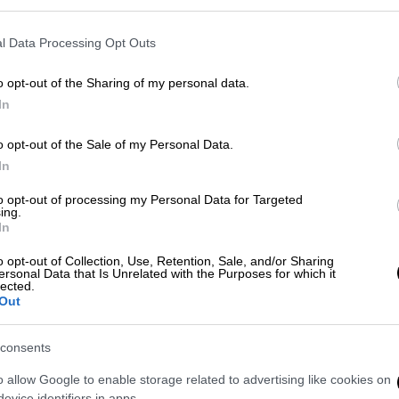
l Data Processing Opt Outs
o opt-out of the Sharing of my personal data.
In
o opt-out of the Sale of my Personal Data.
In
 το ΕΘΝΟΣ στη Google
to opt-out of processing my Personal Data for Targeted
ing.
In
θα οδηγεί στην αναπροσαρμογή των
σχεδιάζει το
υπουργείο Οικονομικών
. Εχει
o opt-out of Collection, Use, Retention, Sale, and/or Sharing
ersonal Data that Is Unrelated with the Purposes for which it
ένου να υλοποιηθεί το έργο, ενώ θα
lected.
αφορούν ένα ακίνητο.
Out
ι το υπουργείο Οικονομικών θα
consents
τάσεις στην αγορά των ακινήτων και θα
o allow Google to enable storage related to advertising like cookies on
ντας τις αντικειμενικές αξίες στα
evice identifiers in apps.