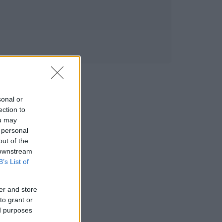
sonal or
ection to
ou may
 personal
out of the
 downstream
B’s List of
er and store
to grant or
ed purposes