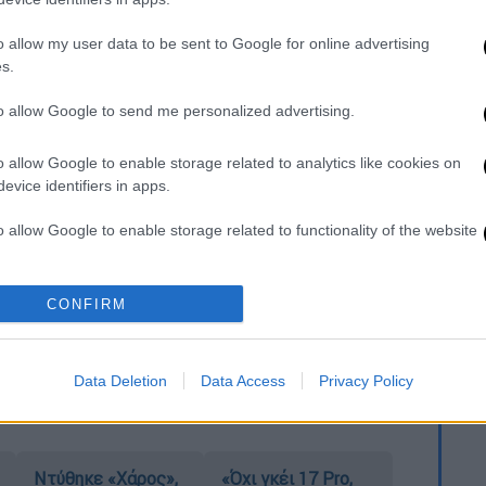
τας στο συνέδριο της Prodexpo, ο
 Βεσυρόπουλος επισήμανε ότι σχεδιάζεται
o allow my user data to be sent to Google for online advertising
μού των αντικειμενικών αξιών.
s.
gr
to allow Google to send me personalized advertising.
o allow Google to enable storage related to analytics like cookies on
evice identifiers in apps.
ι - Το «στοίχημα» των παρελάσεων και η…
o allow Google to enable storage related to functionality of the website
ια το θάνατό της – Την Τετάρτη η κηδεία
o allow Google to enable storage related to personalization.
CONFIRM
αν από πέτρες και σκάγια 4 αστυνομικοί
o allow Google to enable storage related to security, including
ιούχοι και χρήσιμες πληροφορίες
cation functionality and fraud prevention, and other user protection.
Data Deletion
Data Access
Privacy Policy
Ντύθηκε «Χάρος»,
«Όχι γκέι 17 Pro,