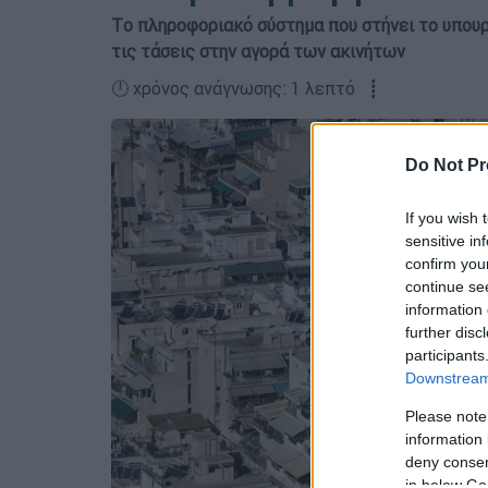
Tο πληροφοριακό σύστημα που στήνει το υπουρ
τις τάσεις στην αγορά των ακινήτων
🕛 χρόνος ανάγνωσης: 1 λεπτό ┋
Do Not Pr
If you wish 
sensitive in
confirm you
continue se
information 
further disc
participants
Downstream 
Please note
information 
deny consent
in below Go