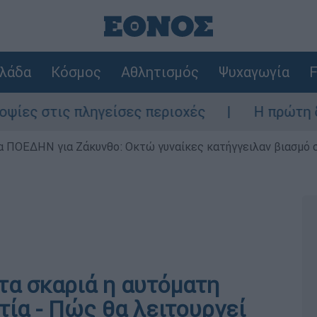
λάδα
Κόσμος
Αθλητισμός
Ψυχαγωγία
F
στις πληγείσες περιοχές
Η πρώτη δήλωση
α ΠΟΕΔΗΝ για Ζάκυνθο: Οκτώ γυναίκες κατήγγειλαν βιασμό 
Στα σκαριά η αυτόματη
τία - Πώς θα λειτουργεί