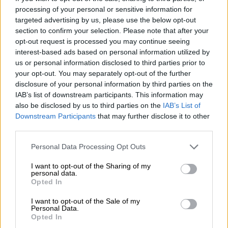
προϋποθέσεις
processing of your personal or sensitive information for
targeted advertising by us, please use the below opt-out
section to confirm your selection. Please note that after your
Οικονομία
|
13.12.2021 16:18
opt-out request is processed you may continue seeing
Πόθεν έσχες: Νέα παράταση για την
interest-based ads based on personal information utilized by
υποβολή δηλώσεων
us or personal information disclosed to third parties prior to
your opt-out. You may separately opt-out of the further
disclosure of your personal information by third parties on the
Οικονομία
|
13.12.2021 19:05
IAB’s list of downstream participants. This information may
Μεταβίβαση ακινήτου στο
also be disclosed by us to third parties on the
IAB’s List of
MyProperty: Όλα τα μυστικά και οι
Downstream Participants
that may further disclose it to other
παγίδες
third parties.
Please note that this website/app uses one or more Google
Personal Data Processing Opt Outs
services and may gather and store information including but
not limited to your visit or usage behaviour. You may click to
I want to opt-out of the Sharing of my
personal data.
Η κα Συρεγγέλα τόνισε ότι η θεσμοθέτηση
grant or deny consent to Google and its third-party tags to
Opted In
use your data for below specified purposes in below Google
της
έκπτωσης εισιτηρίου
για τα μέλη των
consent section.
I want to opt-out of the Sale of my
τρίτεκνων οικογενειών στις μετακινήσεις
Personal Data.
τους με τα
Μέσα Μαζικής Μεταφοράς
Opted In