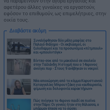
να παραμείνουν στην αγορά εργασίας και
αφετέρου άλλες γυναίκες να εργαστούν,
εφόσον το επιθυμούν, ως επιμελήτριες, στην
οικία τους.
Διαβάστε ακόμη
Συνελήφθησαν δύο μέλη μαφίας στο
Παλαιό Φάληρο - Οι εκβιασμοί, οι
ξυλοδαρμοί και τα προσωνύμια «πίτμπουλ»
και «μπουλντόγκ»
Βίντεο-σοκ από το μακελειό σε σχολείο
στην Ταϊλάνδη: Η στιγμή που ο 14χρονος
ανοίγει πυρ - Στους 9 ανέβηκαν οι νεκροί
Νέα αποχώρηση από το κόμμα Καρυστιανού:
Καταγγελίες Μπρουτζάκη για «αυθαιρεσία,
φίμωση και δολοφονία χαρακτήρων»
Πώς πνίγηκε το 4χρονο παιδί σε πισίνα
στην Πάρο: Οι γονείς ήταν στη θάλασσα, ο
μπάρμαν έπεσε να το σώσει