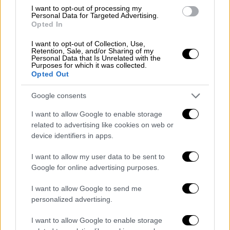
αποτελεί ένα από τα μέτρα που μελετώνται
I want to opt-out of processing my
και ήδη βρίσκεται σε συνεργασία και με το
Personal Data for Targeted Advertising.
Opted In
Υπουργείο Υποδομών και Μεταφορών,
προκειμένου να εξεταστεί η δυνατότητα
I want to opt-out of Collection, Use,
Retention, Sale, and/or Sharing of my
υλοποίησής του, καθώς πιστεύει ότι θα
Personal Data that Is Unrelated with the
Purposes for which it was collected.
συμβάλλει θετικά στην ανακούφιση αυτών
Opted Out
των οικογενειών από τα αυξημένα βάρη τα
οποία αντιμετωπίζουν.
Google consents
I want to allow Google to enable storage
Μέτρα στήριξης των οικογενειών
related to advertising like cookies on web or
device identifiers in apps.
Η υφυπουργός πρόσθεσε ότι η Κυβέρνηση
αποδεικνύει έμπρακτα τη στήριξη της
I want to allow my user data to be sent to
ελληνικής οικογένειας και ακόμα
Google for online advertising purposes.
περισσότερο των μεγάλων οικογενειών,
I want to allow Google to send me
μέσω τη
ς προώθησης της ισότητας των
personalized advertising.
φύλων, της εναρμόνισης οικογενειακής και
επαγγελματικής ζωής
, της ενίσχυσης της
I want to allow Google to enable storage