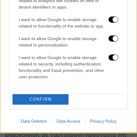
related to analytics like cookies on web or
προστασίας της θέσης εργασίας για τους
device identifiers in apps.
νέους γονείς.
I want to allow Google to enable storage
Με το νόμο 4808/2021 διευρύνθηκε η
related to functionality of the website or app.
προστασία των γονέων, ιδίως όσων έχουν
αυξημένες οικογενειακές υποχρεώσεις
και
I want to allow Google to enable storage
related to personalization.
διασφαλίστηκε πληρέστερα η θέση εργασίας
τους για όσο χρόνο ανατρέφουν τα παιδιά
I want to allow Google to enable storage
τους, ενώ η γονική άδεια τεσσάρων μηνών
related to security, including authentication
για κάθε γονέα, εκ των οποίων
οι δύο (2)
functionality and fraud prevention, and other
user protection.
πρώτοι μήνες είναι επιδοτούμενοι από τον
ΟΑΕΔ,
με επίδομα ίσο προς τον ελάχιστο
νομοθετημένο μισθό και την αναλογία
CONFIRM
δώρων εορτών και επιδόματος αδείας, αλλά
και η δυνατότητα να ζητούν ευέλικτες
ρυθμίσεις εργασίας, όπως τηλεργασία,
Data Deletion
Data Access
Privacy Policy
ευέλικτο ωράριο εργασίας ή μερική
απασχόληση, με ταυτόχρονη προστασία της