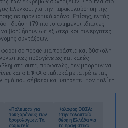
ισης των εκκρεμών συντάξεων. Στο πλαίσιο
ργος Ελέγχου, για την παρακολούθηση της
σης σε πραγματικό χρόνο. Επίσης, εντός
άση δράση 179 πιστοποιημένοι ιδιώτες
υ να βοηθήσουν ως εξωτερικοί συνεργάτες
ονομής συντάξεων.
α φέρει σε πέρας μια τεράστια και δύσκολη
γανωτικές παθογένειες και κακές
οβλήματα αυτά, προφανώς, δεν μπορούν να
γίνει και ο ΕΦΚΑ σταδιακά μετατρέπεται,
νισμό που σέβεται και υπηρετεί τον πολίτη.
«Πόλεμος» για
Κόλαφος ΟΟΣΑ:
τους χρόνους των
Στην τελευταία
δρομολογίων: Τα
θέση η Ελλάδα για
σωματεία
το πραγματικό