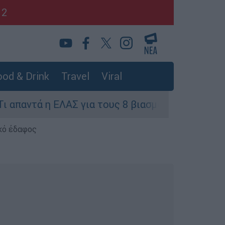
12
od & Drink
Travel
Viral
 η ΕΛΑΣ για τους 8 βιασμούς τουριστριών - «Μό
κό έδαφος