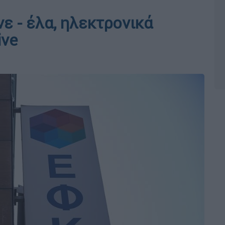
ε - έλα, ηλεκτρονικά
ive