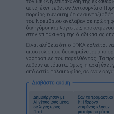
τον ΕΦΚΑ η επιτάχυνση της εκκαθάρ
αυτό, έχει τεθεί σε λειτουργία ο Πύ
πορείας των αιτημάτων συνταξιοδότη
του Νοεμβρίου ανέλαβαν σε πρώτη φ
δικηγόροι και λογιστές, προκειμένο
στην επιτάχυνση της διαδικασίας απ
Είναι αλήθεια ότι ο ΕΦΚΑ καλείται ν
αποστολή, που δυσχεραίνεται από ορ
νοοτροπίες του παρελθόντος. Τα πρ
λυθούν αυτόματα. Όμως, η αρχή έχει 
από εστία ταλαιπωρίας, σε έναν οργα
Διαβάστε ακόμη
Δημιούργησαν με
Σαν το τρομακτικό
AI νέους ιούς μέσα
It: 15χρονο
σε λίγες ώρες -
ντυμένος κλόουν
Γιατί
μαχαίρωσε μέχρι