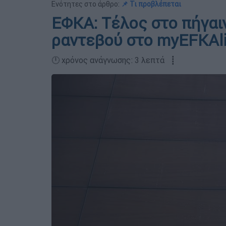
Ενότητες στο άρθρο:
📌 Τι προβλέπεται
ΕΦΚΑ: Τέλος στο πήγαιν
ραντεβού στο myEFKAl
🕛 χρόνος ανάγνωσης: 3 λεπτά ┋