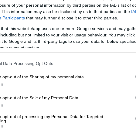
ίωση της εξυπηρέτησης των πολιτών έχει η
losure of your personal information by third parties on the IAB’s list of
ίου τηλεφωνικού κέντρου του υπουργείου
. This information may also be disclosed by us to third parties on the
IA
 που λειτουργεί 24 ώρες το 24ωρο, χωρίς
Participants
that may further disclose it to other third parties.
νής. Μέχρι τώρα, το νέο τηλεφωνικό
 that this website/app uses one or more Google services and may gath
κλήσεις πολιτών, από τις οποίες έχει
including but not limited to your visit or usage behaviour. You may click 
ο
imerisia.gr.
 to Google and its third-party tags to use your data for below specifi
ogle consent section.
l Data Processing Opt Outs
τικό και ψηφιακό μετασχηματισμό του ΕΦΚΑ
 ΕΦΚΑ υλοποιούνται νέες, ή επεκτείνονται
o opt-out of the Sharing of my personal data.
σχύουν περαιτέρω το ψηφιακό προφίλ του
In
πεδο εξυπηρέτησης των πολιτών.
οι εξής δράσεις:
o opt-out of the Sale of my Personal Data.
In
to opt-out of processing my Personal Data for Targeted
ing.
In