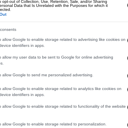
erty: Όλα τα μυστικά και οι παγίδες
o opt-out of Collection, Use, Retention, Sale, and/or Sharing
ersonal Data that Is Unrelated with the Purposes for which it
lected.
Out
τηλεφωνικής επικοινωνίας με φυσικά
consents
λο της εξυπηρέτησης των πολιτών θα
o allow Google to enable storage related to advertising like cookies on
ωνικού κέντρου 1555.
evice identifiers in apps.
ικές υπηρεσίες, οι οποίες θα μειώσουν
o allow my user data to be sent to Google for online advertising
ια φυσική παρουσία και αναμονή στα
s.
 κάθε μήνα πραγματοποιούνται περίπου 1,2
λλαγές, αποτρέποντας αντίστοιχες
to allow Google to send me personalized advertising.
 δραστικά την ταλαιπωρία των πολιτών.
του 2021 η συγχώνευση των φυσικών
o allow Google to enable storage related to analytics like cookies on
evice identifiers in apps.
κοπό να δημιουργηθεί σε κάθε νομό μια
νται οι περιττές μετακινήσεις, η σύγχυση
o allow Google to enable storage related to functionality of the website
ενώ βελτιώνεται και ο συντονισμός μεταξύ
o allow Google to enable storage related to personalization.
έψεις στα φυσικά υποκαταστήματα για