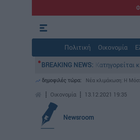
Φ
Πολιτική
Οικονομία
Ε
κτονίες στην Ελλάδα - Κατηγορείται και για τη
BREAKING NEWS:
δημοφιλές τώρα:
Νέα κλιμάκωση: Η Μόσχ
┋
Οικονομία
┋
13.12.2021 19:35
Newsroom