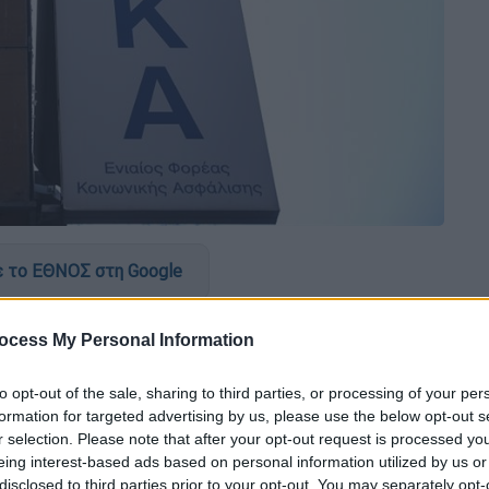
 το ΕΘΝΟΣ στη Google
ους τελευταίους μήνες ο
ΕΦΚΑ
, έχοντας
ocess My Personal Information
ροβλημάτων που υποβαθμίζουν την
τρό τους βρίσκεται η αξιοποίηση της
to opt-out of the sale, sharing to third parties, or processing of your per
χή πάνω από 50 ηλεκτρονικών υπηρεσιών, τη
formation for targeted advertising by us, please use the below opt-out s
r selection. Please note that after your opt-out request is processed y
ύ, την υπηρεσία
myEFKAlive
κ.ά.
eing interest-based ads based on personal information utilized by us or
disclosed to third parties prior to your opt-out. You may separately opt-