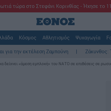
ωτιά τώρα στο Στεφάνι Κορινθίας - Ήχησε το 1
λλάδα
Κόσμος
Αθλητισμός
Ψυχαγωγία
Fo
ν εκτέλεση Ζαμπούνη
Ζάκυνθος: Τι απαντά
α δείχνει «άμεση εμπλοκή» του ΝΑΤΟ σε επιθέσεις σε ρωσι