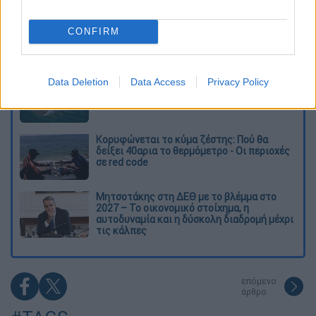
Ξεφυλλίζοντας... τέσσερις ιστορίες για τη
CONFIRM
γνώση, τη φύση και την τεχνολογία
Απίστευτη ιστορία στην Ελλάδα – Πώς μια
Data Deletion
Data Access
Privacy Policy
μπάλα ταξίδεψε στη θάλασσα 80 μίλια για
να κρατήσει ζωντανό έναν 30χρονο!
Κορυφώνεται το κύμα ζέστης: Πού θα
δείξει 40αρια το θερμόμετρο - Οι περιοχές
σε red code
Μητσοτάκης στη ΔΕΘ με το βλέμμα στο
2027 – Το οικονομικό στοίχημα, η
αυτοδυναμία και η δύσκολη διαδρομή μέχρι
τις κάλπες
επόμενο
άρθρο