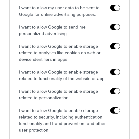
Η ανακοίνωση της περιφέρειας για
I want to allow my user data to be sent to
τα κλειστά σχολεία Δευτέρα και
Google for online advertising purposes.
Τρίτη λόγω κακοκαιρίας
I want to allow Google to send me
personalized advertising.
Ελλάδα
|
23.01.2022 16:56
I want to allow Google to enable storage
Κλειστά σχολεία στην Αττική λόγω
related to analytics like cookies on web or
κακοκαιρίας Δευτέρα και Τρίτη: Τι
device identifiers in apps.
αποφάσισε η Περιφέρεια
I want to allow Google to enable storage
related to functionality of the website or app.
Ελλάδα
|
23.01.2022 16:37
Τηλεκπαίδευση ανακοίνωσε το
I want to allow Google to enable storage
related to personalization.
Υπουργείο Παιδείας για τα κλειστά
σχολεία λόγω κακοκαιρίας
I want to allow Google to enable storage
related to security, including authentication
functionality and fraud prevention, and other
user protection.
Διαβάστε ακόμη