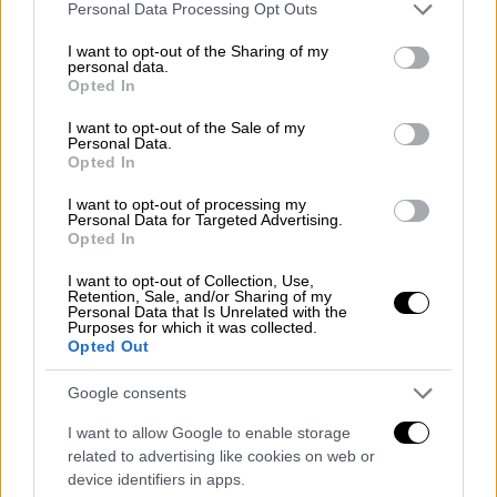
Please note that this website/app uses one or more Google
εκπαιδευτικές δομές θα εφαρμοστεί
εξ
Personal Data Processing Opt Outs
services and may gather and store information including but
αποστάσεως διδασκαλία για το χρονικό
not limited to your visit or usage behaviour. You may click to
I want to opt-out of the Sharing of my
personal data.
διάστημα που θα παραμείνουν κλειστές
»
grant or deny consent to Google and its third-party tags to
Opted In
επισημαίνει ο ΟΑΕΔ σε ανακοίνωσή του.
use your data for below specified purposes in below Google
consent section.
I want to opt-out of the Sale of my
Personal Data.
ΔΙΑΒΑΣΤΕ ΕΠΙΣΗΣ
Opted In
I want to opt-out of processing my
Ελλάδα
|
23.01.2022 18:00
Personal Data for Targeted Advertising.
Opted In
Μήνυμα του 112 για επικίνδυνες
χιονοπτώσεις στην Αττική
I want to opt-out of Collection, Use,
Retention, Sale, and/or Sharing of my
Personal Data that Is Unrelated with the
Purposes for which it was collected.
Ελλάδα
|
23.01.2022 17:58
Opted Out
4.120 νέα κρούσματα σε Αττική, 1.182
σε Θεσσαλονίκη - Η κατανομή σε όλη
Google consents
τη χώρα
I want to allow Google to enable storage
related to advertising like cookies on web or
device identifiers in apps.
Ελλάδα
|
23.01.2022 17:49