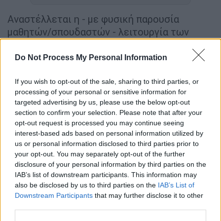
Αναστέλλεται η - με φυσική παρουσία
μαθητών/σπουδαστών - λειτουργία των
εκπαιδευτικών δομών του
ΟΑΕΔ
σε όλες τις
περιοχές, όπου η τοπική αυτοδιοίκηση
Do Not Process My Personal Information
ανακοινώνει την αναστολή λειτουργίας τους,
εξαιτίας των ακραίων καιρικών φαινομένων
If you wish to opt-out of the sale, sharing to third parties, or
processing of your personal or sensitive information for
από την
κακοκαιρία
.
targeted advertising by us, please use the below opt-out
section to confirm your selection. Please note that after your
Στο πλαίσιο αυτό, καλούνται οι διευθυντές
opt-out request is processed you may continue seeing
όλων των εκπαιδευτικών δομών του ΟΑΕΔ
interest-based ads based on personal information utilized by
και οι υπεύθυνοι των
βρεφονηπιακών
us or personal information disclosed to third parties prior to
σταθμών
να ενημερώνονται και να
your opt-out. You may separately opt-out of the further
disclosure of your personal information by third parties on the
εφαρμόζουν τις σχετικές αποφάσεις που
IAB’s list of downstream participants. This information may
ανακοινώνονται από τις δημοτικές και
also be disclosed by us to third parties on the
IAB’s List of
περιφερειακές αρχές.
Downstream Participants
that may further disclose it to other
third parties.
«Σε όλες τις προαναφερθείσες