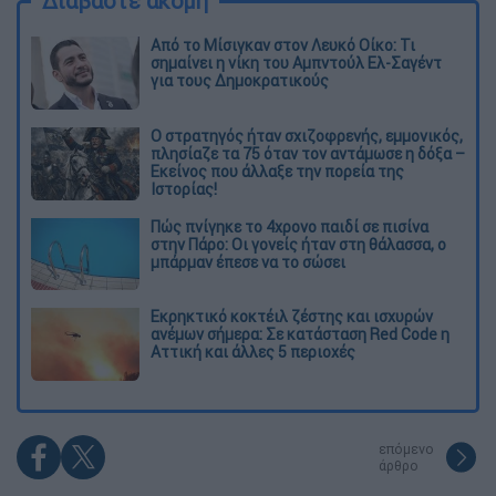
Διαβάστε ακόμη
Από το Μίσιγκαν στον Λευκό Οίκο: Τι
σημαίνει η νίκη του Αμπντούλ Ελ-Σαγέντ
για τους Δημοκρατικούς
O στρατηγός ήταν σχιζοφρενής, εμμονικός,
πλησίαζε τα 75 όταν τον αντάμωσε η δόξα –
Εκείνος που άλλαξε την πορεία της
Ιστορίας!
Πώς πνίγηκε το 4χρονο παιδί σε πισίνα
στην Πάρο: Οι γονείς ήταν στη θάλασσα, ο
μπάρμαν έπεσε να το σώσει
Εκρηκτικό κοκτέιλ ζέστης και ισχυρών
ανέμων σήμερα: Σε κατάσταση Red Code η
Αττική και άλλες 5 περιοχές
επόμενο
άρθρο