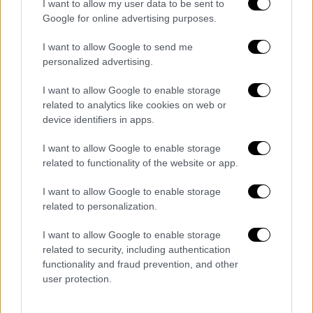
I want to allow my user data to be sent to
Δίνεται η δυνατότητα μετάπτωσης από
Google for online advertising purposes.
τις 12 στις 72 δόσεις, των οφειλών που
I want to allow Google to send me
δημιουργήθηκαν κατά την περίοδο της
personalized advertising.
πανδημίας, και αφορούν στις περιόδους
απασχόλησης από Φεβρουάριο του 2020
I want to allow Google to enable storage
έως και Ιούνιο του 2021.
related to analytics like cookies on web or
device identifiers in apps.
Η αίτηση για την υπαγωγή στη ρύθμιση
υποβάλλεται μέσω της ηλεκτρονικής
I want to allow Google to enable storage
πλατφόρμας του Κέντρου Είσπραξης
related to functionality of the website or app.
Ασφαλιστικών Οφειλών (Κ.Ε.Α.Ο.) ή
I want to allow Google to enable storage
μέσω ηλεκτρονικής εφαρμογής
related to personalization.
εξυπηρέτησης πολιτών στον ιστότοπο
του e-Ε.Φ.Κ.Α. Για οφειλέτες που τυχόν
I want to allow Google to enable storage
εξαιρούνται από τη πιστοποίηση στις
related to security, including authentication
functionality and fraud prevention, and other
Ηλεκτρονικές Υπηρεσίες Κ.Ε.Α.Ο. η
user protection.
αίτηση θα μπορεί να υποβάλλεται στις
αρμόδιες υπηρεσίες του Κ.Ε.Α.Ο.