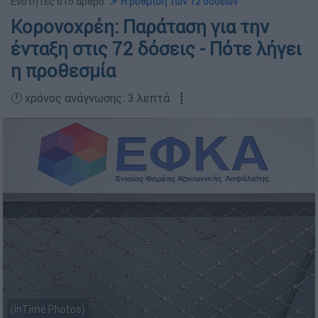
Ενότητες στο άρθρο:
📌 Η ρύθμιση των 72 δόσεων
Κορονοχρέη: Παράταση για την
ένταξη στις 72 δόσεις - Πότε λήγει
η προθεσμία
🕛 χρόνος ανάγνωσης: 3 λεπτά ┋
(InTime Photos)