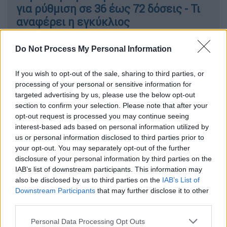
για ρύθμιση σε 36 έως 72 δόσεις - Τι
αναφέρει η εγκύκλιος
Do Not Process My Personal Information
Οικονομία
|
15.01.2022 03:30
Κορονοχρέη: Ενιαία ρύθμιση προς
If you wish to opt-out of the sale, sharing to third parties, or
ΕΦΚΑ και ΑΑΔΕ σε 72 δόσεις
processing of your personal or sensitive information for
targeted advertising by us, please use the below opt-out
section to confirm your selection. Please note that after your
Οικονομία
|
26.01.2022 13:37
opt-out request is processed you may continue seeing
83 καταγγελίες έχει δεχτεί ήδη το
interest-based ads based on personal information utilized by
ΣΕΠΕ - Πώς πληρώνονται οι
us or personal information disclosed to third parties prior to
εργαζόμενοι τις ημέρες αργίας
your opt-out. You may separately opt-out of the further
disclosure of your personal information by third parties on the
IAB’s list of downstream participants. This information may
also be disclosed by us to third parties on the
IAB’s List of
Downstream Participants
that may further disclose it to other
Η ρύθμιση των 72 δόσεων
third parties.
Οι βασικές αρχές της ρύθμισης των
Please note that this website/app uses one or more Google
Personal Data Processing Opt Outs