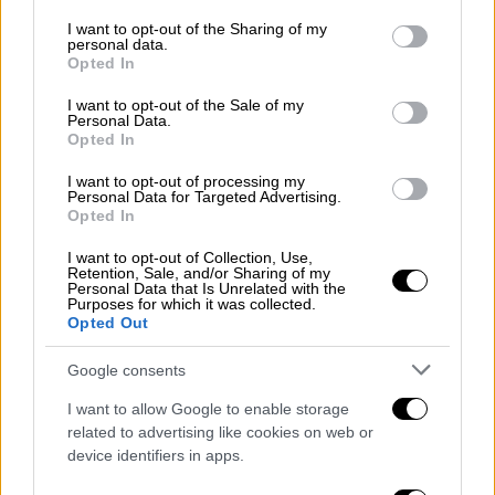
services and may gather and store information including but
κορονοχρεών είναι:
not limited to your visit or usage behaviour. You may click to
I want to opt-out of the Sharing of my
personal data.
grant or deny consent to Google and its third-party tags to
Εντάσσονται οφειλές ασφαλιστικών
Opted In
use your data for below specified purposes in below Google
εισφορών περιόδων απασχόλησης
consent section.
I want to opt-out of the Sale of my
Φεβρουάριου 2020 έως Ιουνίου 2021,
Personal Data.
απαιτητών από 1ης.3.2020 έως
Opted In
31.7.2021
I want to opt-out of processing my
Εντάσσονται αυτοπασχολούμενοι,
Personal Data for Targeted Advertising.
Opted In
ελεύθεροι επαγγελματίες και
εργοδότες, που επλήγησαν λόγω των
I want to opt-out of Collection, Use,
Retention, Sale, and/or Sharing of my
μέτρων για την αντιμετώπιση της
Personal Data that Is Unrelated with the
Purposes for which it was collected.
πανδημίας COVID-19, είχαν δηλαδή
Opted Out
συμπεριληφθεί οποτεδήποτε στις
λίστες ΚΑΔ του υπουργείου
Google consents
Οικονομικών (φυσικά πρόσωπα
I want to allow Google to enable storage
επιτηδευματίες και νομικά πρόσωπα
related to advertising like cookies on web or
που έχουν οποτεδήποτε χαρακτηρισθεί
device identifiers in apps.
πληγέντες από την πανδημία).