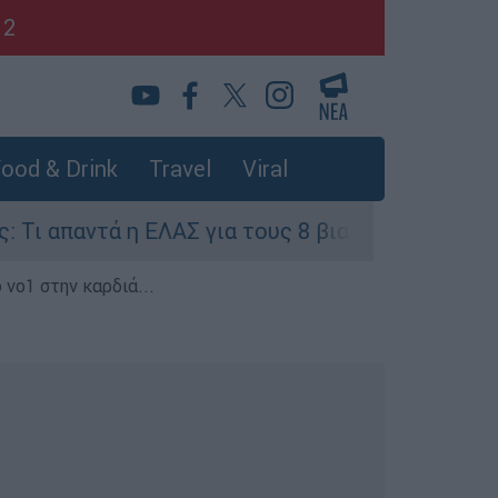
12
ood & Drink
Travel
Viral
 η ΕΛΑΣ για τους 8 βιασμούς τουριστριών - «Μόν
 νο1 στην καρδιά...