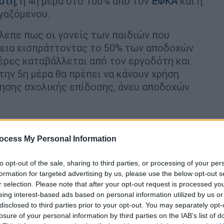
ότη
, η 4η μέρα στο 100% από τον
ΕΦΚΑ
και η
ργαζόμενου.
επε πως οι γονείς των παιδιών που
άδεια εισπράττοντας το 50% των αποδοχών
μέρες καταβάλλεται από τον εργοδότη και
 την 5η μέρα θα πρέπει να κάνουν χρήση
θησης σχολικής επίδοσης, άνευ αποδοχών
ocess My Personal Information
to opt-out of the sale, sharing to third parties, or processing of your per
ς αφορούν την περίοδο από την
formation for targeted advertising by us, please use the below opt-out s
r selection. Please note that after your opt-out request is processed y
eing interest-based ads based on personal information utilized by us or
disclosed to third parties prior to your opt-out. You may separately opt-
losure of your personal information by third parties on the IAB’s list of
ι λεπτομέρειες για την εφαρμογή των