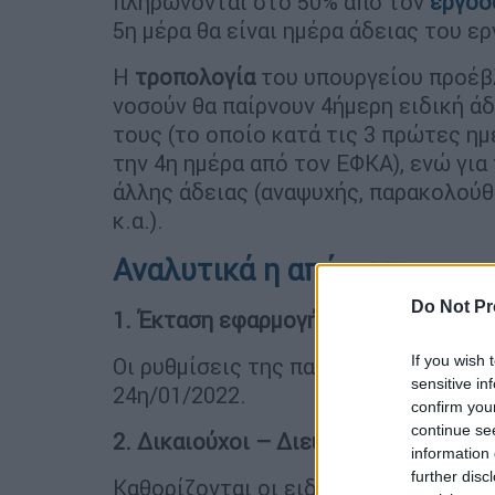
πληρώνονται στο 50% από τον
εργοδ
5η μέρα θα είναι ημέρα άδειας του ε
Η
τροπολογία
του υπουργείου προέβλ
νοσούν θα παίρνουν 4ήμερη ειδική 
τους (το οποίο κατά τις 3 πρώτες η
την 4η ημέρα από τον ΕΦΚΑ), ενώ για
άλλης άδειας (αναψυχής, παρακολού
κ.α.).
Αναλυτικά η απόφαση
Do Not Pr
1. Έκταση εφαρμογής
If you wish 
Οι ρυθμίσεις της παρούσας απόφαση
sensitive in
24η/01/2022.
confirm you
continue se
2. Δικαιούχοι – Διευκολύνσεις
information 
further disc
Καθορίζονται οι ειδικότεροι όροι κα