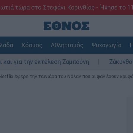
ωτιά τώρα στο Στεφάνι Κορινθίας - Ήχησε το 1
λάδα
Κόσμος
Αθλητισμός
Ψυχαγωγία
F
ν εκτέλεση Ζαμπούνη
Ζάκυνθος: Τι απαντά
Netflix έφερε την ταινιάρα του Νόλαν που οι φαν έχουν κρυφό