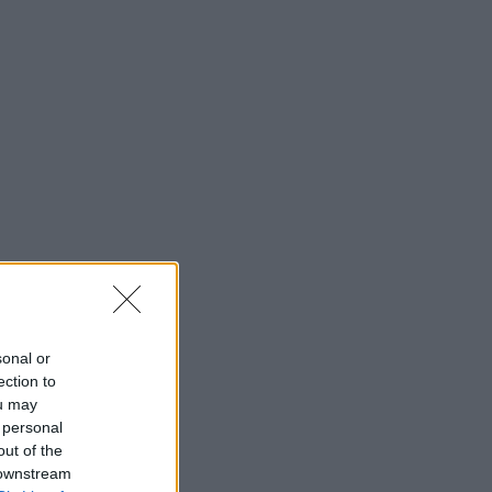
sonal or
ection to
ou may
 personal
out of the
 downstream