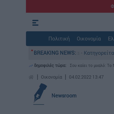
Φ
Πολιτική
Οικονομία
Ελ
τονίες στην Ελλάδα - Κατηγορείται και για τη
BREAKING NEWS:
δημοφιλές τώρα:
Σου καίει το μυαλό: Το 
┋
Οικονομία
┋
04.02.2022 13:47
Newsroom