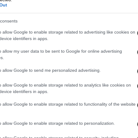
έως πέντε εργασίμων ημερών.
Out
σίας δεν είναι εφικτή, είτε λόγω της
consents
 ιδιαίτερων αναγκών φροντίδας που μπορεί
o allow Google to enable storage related to advertising like cookies on
, κατά την κρίση του γονέα, οι γονείς
evice identifiers in apps.
 χρονικό διάστημα, έως 5 εργασίμων ημερών,
γω νόσησης των τέκνων από κορωνοϊό
o allow my user data to be sent to Google for online advertising
s.
πρώτες ημέρες απουσίας, ενώ την 5η ημέρα
οποιασδήποτε άλλης άδειας.
to allow Google to send me personalized advertising.
γασίας ή τη χορήγηση της ειδικής άδειας
o allow Google to enable storage related to analytics like cookies on
κού ελέγχου, σύμφωνα με τα εκάστοτε
evice identifiers in apps.
ου ΕΟΔΥ.
o allow Google to enable storage related to functionality of the website
ς άλλες άδειες που αφορούν στην ασθένεια
τρέπεται να χορηγείται όταν κατά το ίδιο
o allow Google to enable storage related to personalization.
ν ίδιο γονέα οποιαδήποτε άλλη άδεια.
κ των δύο γονέων που είναι δικαιούχοι της
o allow Google to enable storage related to security, including