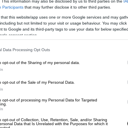
. This information may also be disclosed by us to third parties on the
IA
γάζονται στον ιδιωτικό τομέα.
Participants
that may further disclose it to other third parties.
ύνσεων του ως άνω άρθρου είναι,
 that this website/app uses one or more Google services and may gath
including but not limited to your visit or usage behaviour. You may click 
 οι εργαζόμενοι με εξαρτημένη σχέση
 to Google and its third-party tags to use your data for below specifi
υ ή ορισμένου χρόνου, φυσικοί, θετοί ή
ogle consent section.
σης από κορoνοϊό COVID-19 των τέκνων
, μαθητών πρωτοβάθμιας και
l Data Processing Opt Outs
ούν μέχρι και την Γ’ τάξη του Γυμνασίου,
δικά σχολεία ή σχολικές μονάδες ειδικής
o opt-out of the Sharing of my personal data.
ς ορίου ηλικίας αυτών, καθώς και ατόμων
In
της ηλικίας τους, είναι ωφελούμενοι σε
o opt-out of the Sale of my Personal Data.
ροντίδας για άτομα με αναπηρία. Το παρόν
In
ύνται στον ευρύτερο δημόσιο τομέα,
αι β’ βαθμού και νομικά πρόσωπα αυτών,
to opt-out of processing my Personal Data for Targeted
ing.
ομικά πρόσωπα ιδιωτικού δικαίου εντός
In
οσίων επιχειρήσεων και οργανισμών.
o opt-out of Collection, Use, Retention, Sale, and/or Sharing
ersonal Data that Is Unrelated with the Purposes for which it
α παρέχουν την εργασία τους εξ
lected.