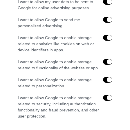
I want to allow my user data to be sent to
θερμική MWh, για όλη τη μηνιαία
Google for online advertising purposes.
κατανάλωση στους πελάτες της και Θα
I want to allow Google to send me
ζητήσουμε σε συνεργασία μαζί της να
personalized advertising.
πράξουν το ίδιο και οι υπόλοιποι πάροχοι.
Συνολικά, το όφελος για τα νοικοκυριά
I want to allow Google to enable storage
related to analytics like cookies on web or
ανέρχεται σε 40 ευρώ ανά θερμική MWh τον
device identifiers in apps.
Φεβρουάριο.
I want to allow Google to enable storage
Το συνολικό ύψος της επιδότησης από την
related to functionality of the website or app.
κυβέρνηση και τη
ΔΕΠΑ
για τους οικιακούς
καταναλωτές φυσικού αερίου θα ανέλθει σε
I want to allow Google to enable storage
related to personalization.
47 εκατ. ευρώ για τον Φεβρουάριο.
I want to allow Google to enable storage
Φυσικό Αέριο - Επιδότηση σε ΜΗ
related to security, including authentication
Οικιακά (Εμπορικά-Βιομηχανικά)
functionality and fraud prevention, and other
Τιμολόγια
user protection.
Παράλληλα συνεχίζεται η πιδότηση των