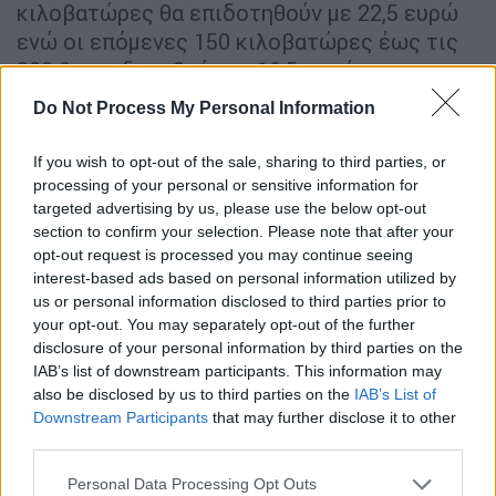
κιλοβατώρες θα επιδοτηθούν με 22,5 ευρώ
ενώ οι επόμενες 150 κιλοβατώρες έως τις
300 θα επιδοτηθούν με 16,5 ευρώ.
Do Not Process My Personal Information
Στα νοικοκυριά που είναι ενταγμένα στο
Κοινωνικό Οικιακό Τιμολόγιο
(ΚΟΤ), η
If you wish to opt-out of the sale, sharing to third parties, or
επιδότηση θα ανέλθει στα 170 ευρώ ανά
processing of your personal or sensitive information for
MWh για τις πρώτες 300 kWh της μηνιαίας
targeted advertising by us, please use the below opt-out
κατανάλωσης. Άρα, η μέση μηνιαία ενίσχυση
section to confirm your selection. Please note that after your
opt-out request is processed you may continue seeing
για το ΚΟΤ είναι 51 ευρώ.
interest-based ads based on personal information utilized by
us or personal information disclosed to third parties prior to
Ηλεκτρική Ενέργεια - Επιδότηση σε
your opt-out. You may separately opt-out of the further
μη Οικιακά Τιμολόγια
disclosure of your personal information by third parties on the
IAB’s list of downstream participants. This information may
Για τους επαγγελματικούς καταναλωτές
also be disclosed by us to third parties on the
IAB’s List of
(
Τιμολόγια αγροτικά, εμπορικά, βιομηχανικά,
Downstream Participants
that may further disclose it to other
επαγγελματικά
, κ.α.), οι οποίοι είναι
third parties.
συμβεβλημένοι σε κυμαινόμενα τιμολόγια
Please note that this website/app uses one or more Google
Personal Data Processing Opt Outs