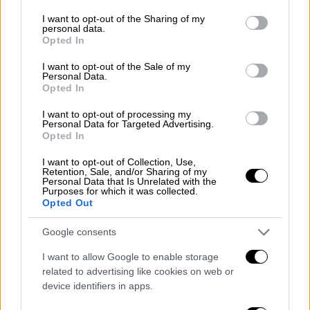
προμήθειας ηλεκτρικής ενέργειας, η
services and may gather and store information including but
not limited to your visit or usage behaviour. You may click to
I want to opt-out of the Sharing of my
μοναδιαία τιμή της επιδότησης παραμένει σε
personal data.
grant or deny consent to Google and its third-party tags to
65 ευρώ/ΜWh. Το σύνολο του μέτρου
Opted In
use your data for below specified purposes in below Google
επιδότησης των επιχειρήσεων για τον
consent section.
I want to opt-out of the Sale of my
Φεβρουάριο εκτιμάται σε 133 εκατ. ευρώ.
Personal Data.
Opted In
Φυσικό Αέριο - Επιδότηση σε Οικιακά
I want to opt-out of processing my
Τιμολόγια - Νοικοκυριά
Personal Data for Targeted Advertising.
Opted In
Η κρατική επιδότηση τον Φεβρουάριο θα
I want to opt-out of Collection, Use,
ανέλθει σε 20 ευρώ ανά θερμική MWh για
Retention, Sale, and/or Sharing of my
Personal Data that Is Unrelated with the
όλα τα νοικοκυριά και για το σύνολο της
Purposes for which it was collected.
Opted Out
μηνιαίας κατανάλωσης. Αφορά σε 540.000
οικιακούς καταναλωτές ανεξαρτήτως
Google consents
εισοδήματος, μεγέθους κατοικίας ή
I want to allow Google to enable storage
παρόχου.
related to advertising like cookies on web or
device identifiers in apps.
Παράλληλα, η ΔΕΠΑ Εμπορίας θα συνεχίσει
να προσφέρει έκπτωση ύψους 20 ευρώ ανά