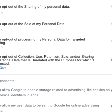
o opt-out of the Sharing of my personal data.
In
o opt-out of the Sale of my Personal Data.
In
to opt-out of processing my Personal Data for Targeted
ing.
 το ΕΘΝΟΣ στη Google
In
o opt-out of Collection, Use, Retention, Sale, and/or Sharing
για την απεξάρτηση της Ευρώπης από το
ersonal Data that Is Unrelated with the Purposes for which it
lected.
εση που παρουσίασε χθες ο Διεθνής
Out
 προτάσεις με τις οποίες από φέτος θα
εισαγωγές κατά 30%-50%
.
consents
ρό στην ενεργειακή μετάβαση,
o allow Google to enable storage related to advertising like cookies on
νθρακα και στο πετρέλαιο
,
ενώ μπαίνουν
evice identifiers in apps.
ν ενεργειακών ομίλων που ωφελούνται από
o allow my user data to be sent to Google for online advertising
s.