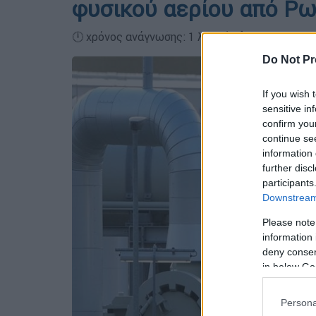
φυσικού αερίου από Ρωσ
🕛 χρόνος ανάγνωσης: 1 λεπτό ┋
Do Not Pr
If you wish 
sensitive in
confirm you
continue se
information 
further disc
participants
Downstream 
Please note
information 
deny consent
in below Go
Persona