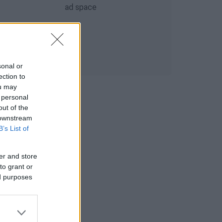
sonal or
ection to
ou may
 personal
out of the
 downstream
B’s List of
er and store
to grant or
ed purposes