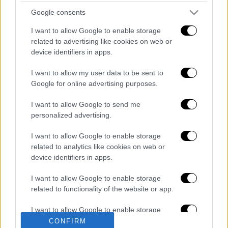
Παράλληλα, οι τουρίστες γύρισαν την πλάτη
Google consents
σε κοσμικές περιοχές και στράφηκαν σε
I want to allow Google to enable storage
αυτές που είχαν χαμηλή τιμή και κοντινή
related to advertising like cookies on web or
απόσταση από τα μέσα μαζικής μεταφοράς,
device identifiers in apps.
όπως
Πλατεία Αττικής, Μεταξουργείο,
I want to allow my user data to be sent to
Γουδί,
Γκύζη
και Κυψέλη.
Google for online advertising purposes.
Διαβάστε περισσότερα στο
imerisia.gr
I want to allow Google to send me
personalized advertising.
Διαβάστε ακόμη
I want to allow Google to enable storage
O στρατηγός ήταν σχιζοφρενής, εμμονικός,
related to analytics like cookies on web or
πλησίαζε τα 75 όταν τον αντάμωσε η δόξα –
device identifiers in apps.
Εκείνος που άλλαξε την πορεία της
Ιστορίας!
I want to allow Google to enable storage
Ελισάβετ Κωνσταντινίδου στο ethnos.gr:
related to functionality of the website or app.
«Κάθε πόλεμος είναι ένας εμφύλιος, όλοι
είμαστε αδέλφια»
I want to allow Google to enable storage
related to personalization.
CONFIRM
Στον εισαγγελέα ο ιδιοκτήτης του beach