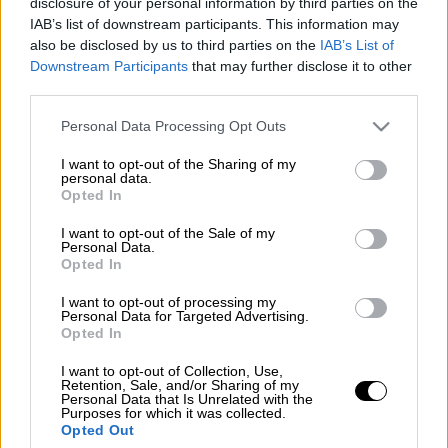
EUROKINSSI / ΚΟΝΤΑΡΙΝΗΣ ΓΙΩΡΓΟΣ
disclosure of your personal information by third parties on the
IAB’s list of downstream participants. This information may
also be disclosed by us to third parties on the
IAB’s List of
Downstream Participants
that may further disclose it to other
Προσθέστε το ΕΘΝΟΣ στη Google
third parties.
H μείωση των εγγεγραμμένων
ακινήτων
Please note that this website/app uses one or more Google
Personal Data Processing Opt Outs
services and may gather and store information including but
στην
πλατφόρμα
Airbnb
στις λεγόμενες
top
not limited to your visit or usage behaviour. You may click to
I want to opt-out of the Sharing of my
περιοχές
του κέντρου στην
Αθήνα
αγγίζει το
personal data.
grant or deny consent to Google and its third-party tags to
Opted In
34,36%, με το σύνολο των εγγεγραμμένων
use your data for below specified purposes in below Google
ακινήτων να αριθμούν τα 3.135 όταν το 2019
consent section.
I want to opt-out of the Sale of my
Personal Data.
ήταν 4.776
Opted In
Οι ιδιοκτήτες ακινήτων εγγεγραμμένων σε
I want to opt-out of processing my
Personal Data for Targeted Advertising.
πλατφόρμες βραχυχρόνιας μίσθωσης (τύπου
Opted In
Airbnb) τον τελευταίο χρόνο έκαναν στροφή
I want to opt-out of Collection, Use,
στη μίσθωση μεγαλύτερης διάρκειας. Οι
Retention, Sale, and/or Sharing of my
περιοχές
Μουσείο, Παγκράτι και
Κολωνάκι
Personal Data that Is Unrelated with the
Purposes for which it was collected.
είχαν τις μεγαλύτερες απώλειες.
Opted Out