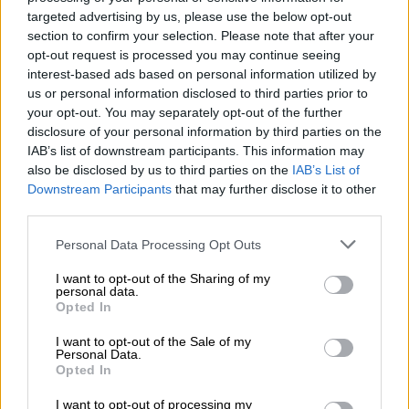
αποκλειστικά τον φορολογούμενο
και δεν
targeted advertising by us, please use the below opt-out
δύναται το τυχόν πλεονάζον ποσό να
section to confirm your selection. Please note that after your
opt-out request is processed you may continue seeing
χρησιμοποιηθεί από τον άλλο σύζυγο ή
interest-based ads based on personal information utilized by
μέλος συμφώνου συμβίωσης.
us or personal information disclosed to third parties prior to
your opt-out. You may separately opt-out of the further
Σύμφωνα με την απόφαση οι αποδείξεις που
disclosure of your personal information by third parties on the
αφαιρούνται κατά 30% από το φορολογητέο
IAB’s list of downstream participants. This information may
εισόδημα είναι:
also be disclosed by us to third parties on the
IAB’s List of
Downstream Participants
that may further disclose it to other
Κτηνιατρικές υπηρεσίες
third parties.
Εργασίες υδραυλικού, ψυκτικού,
Please note that this website/app uses one or more Google
Personal Data Processing Opt Outs
συντηρητή θέρμανσης
services and may gather and store information including but
Εργασίες ηλεκτρολόγου
not limited to your visit or usage behaviour. You may click to
I want to opt-out of the Sharing of my
personal data.
grant or deny consent to Google and its third-party tags to
Εργασίες μόνωσης, τοιχοποιίας,
Opted In
use your data for below specified purposes in below Google
σοβατίσματος, τοποθέτησης πλακιδιίων
consent section.
I want to opt-out of the Sale of my
Εργασίες ξυλουργού
Personal Data.
Opted In
Εργασίας τοποθεσίας στέγης και
παραθύρων λαμαρίνας κλπ
I want to opt-out of processing my