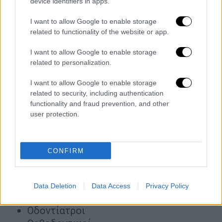
device identifiers in apps.
Νομικές υπηρεσίες
Υπηρεσίες φροντίδας παιδιών
I want to allow Google to enable storage
related to functionality of the website or app.
Ποιες αποδείξεις θα μετράνε διπλά
I want to allow Google to enable storage
Επίσης μια σειρά από
αποδείξεις σε ιατρικές
related to personalization.
ειδικότητες
θα μετρούν εις διπλούν για την
I want to allow Google to enable storage
κάλυψη του 30% του ετησίου
πραγματικού
related to security, including authentication
εισοδήματος
με
ηλεκτρονικές δαπάνες
. Για
functionality and fraud prevention, and other
παράδειγμα μια αμοιβή 100 ευρώ για ιατρική
user protection.
επίσκεψη εφόσον εξοφλείται μέσω
πιστωτικής ή χρεωστικής κάρτας θα μετρά
ως
δαπάνη 200 ευρώ για την κάλυψη του 30%
CONFIRM
του εισοδήματος
. Οι αποδείξεις που
«μετράνε» διπλά είναι:
Data Deletion
Data Access
Privacy Policy
Ιατροί
Οδοντίατροι