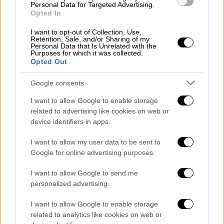
Personal Data for Targeted Advertising.
Εργασίας σκυροδέματος
Opted In
Υπηρεσίες ταξί
Κομμωτήρια, κουρεία και καταστήματα
I want to opt-out of Collection, Use,
Retention, Sale, and/or Sharing of my
ομορφιάς
Personal Data that Is Unrelated with the
Purposes for which it was collected.
Υπηρεσίες κηδειών
Opted Out
Υπηρεσίες μασάζ
Google consents
Υπηρεσίες φυσικής ευεξίας
Υπηρεσίες καθαρισμού και οικιακές
I want to allow Google to enable storage
υπηρεσίες
related to advertising like cookies on web or
device identifiers in apps.
Ανάπτυξη φωτογραφιών
Σχολές χορού
I want to allow my user data to be sent to
Γυμναστήρια και δραστηριότητες
Google for online advertising purposes.
ελεύθερου χρόνου με συνδρομή
I want to allow Google to send me
Διάφορες υπηρεσίες ελεύθερου χρόνου
personalized advertising.
Προσωπική φροντίδα και νοσηλεία
(εξαιρούνται νοσοκομειακές
I want to allow Google to enable storage
δραστηριότητες)
related to analytics like cookies on web or