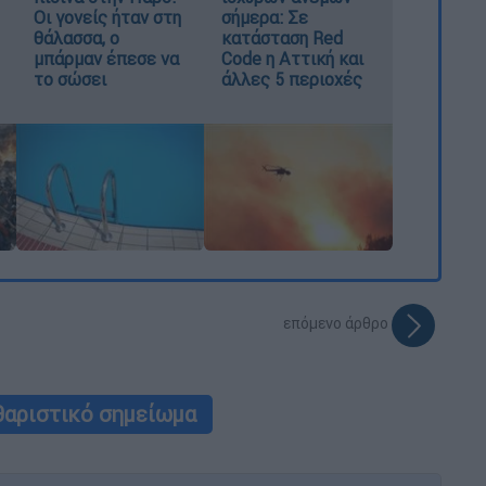
Οι γονείς ήταν στη
σήμερα: Σε
θάλασσα, ο
κατάσταση Red
μπάρμαν έπεσε να
Code η Αττική και
το σώσει
άλλες 5 περιοχές
επόμενο άρθρο
θαριστικό σημείωμα