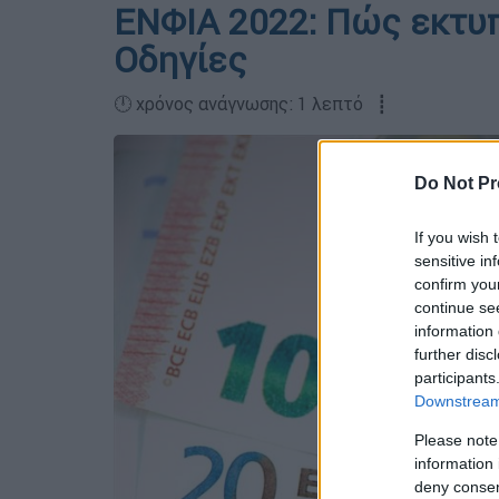
ΕΝΦΙΑ 2022: Πώς εκτυπ
Οδηγίες
🕛 χρόνος ανάγνωσης: 1 λεπτό ┋
Do Not Pr
If you wish 
sensitive in
confirm you
continue se
information 
further disc
participants
Downstream 
Please note
information 
deny consent