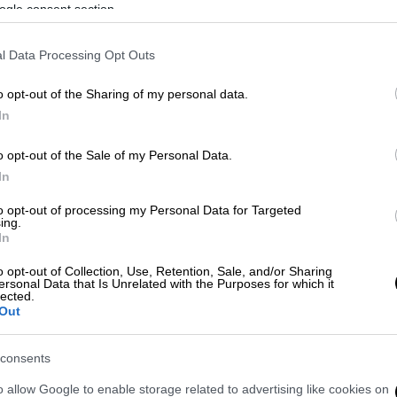
ogle consent section.
l Data Processing Opt Outs
o opt-out of the Sharing of my personal data.
In
o opt-out of the Sale of my Personal Data.
In
 το ΕΘΝΟΣ στη Google
to opt-out of processing my Personal Data for Targeted
ing.
In
Α
από την
ΑΑΔΕ
, υπολογίζοντας τα ποσά με
o opt-out of Collection, Use, Retention, Sale, and/or Sharing
ersonal Data that Is Unrelated with the Purposes for which it
lected.
ου νέου ΕΝΦΙΑ θα ανέβουν στο Taxisnet
Out
consents
ικό
o allow Google to enable storage related to advertising like cookies on