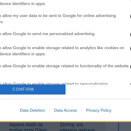
ε να το βρείτε στον ιστότοπο της ΑΑΔΕ.
evice identifiers in apps.
xisnet για να μπείτε στην εφαρμογή.
o allow my user data to be sent to Google for online advertising
s.
to allow Google to send me personalized advertising.
ου myAADE
ρμογές»
o allow Google to enable storage related to analytics like cookies on
τες»
evice identifiers in apps.
ητα»
ωση Ε9/ΕΝΦΙΑ»
o allow Google to enable storage related to functionality of the website
Α και το Ε9. Βάζετε τους κωδικούς Taxisnet
o allow Google to enable storage related to personalization.
πετε το εκκαθαριστικό του ΕΝΦΙΑ 2022.
CONFIRM
o allow Google to enable storage related to security, including
cation functionality and fraud prevention, and other user protection.
Data Deletion
Data Access
Privacy Policy
Πώς πνίγηκε το
Εκρηκτικό κοκτέιλ
4χρονο παιδί σε
ζέστης και
πισίνα στην Πάρο:
ισχυρών ανέμων