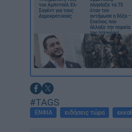
του Αμπντούλ Ελ-
πλησίαζε τα 75
Σαγέντ για τους
όταν τον
Δημοκρατικούς
αντάμωσε η δόξα –
Εκείνος που
άλλαξε την πορεία
της Ιστορίας!
#TAGS
ΕΝΦΙΑ
ειδήσεις τώρα
εκκα