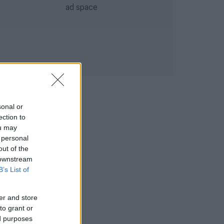
sonal or
ection to
ou may
 personal
out of the
 downstream
B’s List of
er and store
to grant or
ed purposes