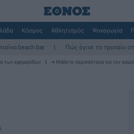
λάδα
Κόσμος
Αθλητισμός
Ψυχαγωγία
F
 beach bar
Πώς έγινε το τροχαίο στη Λ. 
δα των εφημερίδων
|
➔ Μάθετε περισσότερα για τον καιρό
ό