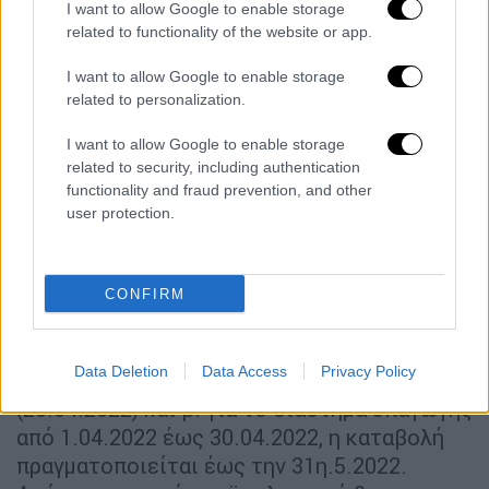
πραγματικών αποδοχών που έλαβαν κατά το
I want to allow Google to enable storage
related to functionality of the website or app.
διάστημα υπαγωγής στον εν λόγω μηχανισμό
το αργότερο μέχρι την Μεγάλη Τετάρτη
I want to allow Google to enable storage
(20.04.2022).
related to personalization.
Από τον κρατικό προϋπολογισμό θα
I want to allow Google to enable storage
καταβληθεί απευθείας στους τραπεζικούς
related to security, including authentication
λογαριασμούς των δικαιούχων –
functionality and fraud prevention, and other
εργαζομένων η αναλογία του δώρου Πάσχα
user protection.
βάσει του ποσού της οικονομικής ενίσχυσης
που έλαβαν για το χρονικό διάστημα
υπαγωγής τους στο μηχανισμό. Η καταβολή
CONFIRM
θα γίνει σε δύο φάσεις: α. για το έως την
31η.03.2022 διάστημα υπαγωγής, η καταβολή
Data Deletion
Data Access
Privacy Policy
πραγματοποιείται έως τη Μεγάλη Τετάρτη
(20.04.2022) και β. για το διάστημα υπαγωγής
από 1.04.2022 έως 30.04.2022, η καταβολή
πραγματοποιείται έως την 31η.5.2022.