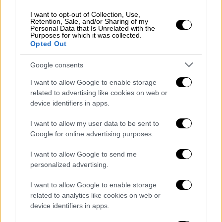
συμβάσεις εργασίας των μισθωτών τέθηκαν
σε αναστολή, η αναλογία του δώρου Πάσχα
I want to opt-out of Collection, Use,
Retention, Sale, and/or Sharing of my
θα καταβληθεί από τον τακτικό
Personal Data that Is Unrelated with the
Purposes for which it was collected.
προϋπολογισμό απευθείας στους
Opted Out
τραπεζικούς λογαριασμούς των
εργαζομένων και θα υπολογιστεί επί του
Google consents
ποσού της αποζημίωσης ειδικού σκοπού. Η
I want to allow Google to enable storage
καταβολή της εν λόγω αναλογίας θα
related to advertising like cookies on web or
πραγματοποιηθεί έως τη Μεγάλη Τετάρτη
device identifiers in apps.
(20.04.2022).
I want to allow my user data to be sent to
Πρόγραμμα ΣΥΝ-ΕΡΓΑΣΙΑ: Στην περίπτωση
Google for online advertising purposes.
κατά την οποία οι εργαζόμενοι εντάχθηκαν
στον μηχανισμό ενίσχυσης της απασχόλησης
I want to allow Google to send me
personalized advertising.
«ΣΥΝ-ΕΡΓΑΣΙΑ», το δώρο Πάσχα θα
καταβληθεί ως εξής;
I want to allow Google to enable storage
related to analytics like cookies on web or
Οι εργοδότες υποχρεούνται να καταβάλουν
device identifiers in apps.
την
αναλογία
του δώρου Πάσχα, βάσει των