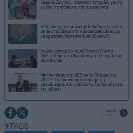
Ξεφυλλίζοντας... τέσσερις ιστορίες για τη
γνώση, τη φύση και την τεχνολογία
Απίστευτη ιστορία στην Ελλάδα – Πώς μια
μπάλα ταξίδεψε στη θάλασσα 80 μίλια για
να κρατήσει ζωντανό έναν 30χρονο!
Κορυφώνεται το κύμα ζέστης: Πού θα
δείξει 40αρια το θερμόμετρο - Οι περιοχές
σε red code
Μητσοτάκης στη ΔΕΘ με το βλέμμα στο
2027 – Το οικονομικό στοίχημα, η
αυτοδυναμία και η δύσκολη διαδρομή μέχρι
τις κάλπες
επόμενο
άρθρο
#TAGS