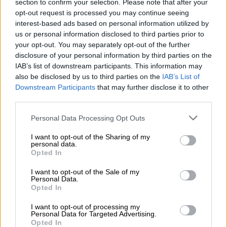
1/1/2022 έως 30/04/2022, ισχύουν τα εξής
section to confirm your selection. Please note that after your
ως προς το χρόνο και τρόπο καταβολής του
opt-out request is processed you may continue seeing
interest-based ads based on personal information utilized by
Δώρου Πάσχα (ΚΥΑ 35129/12.04.2022 – ΦΕΚ
us or personal information disclosed to third parties prior to
Β’ 1819/13.4.2022):
your opt-out. You may separately opt-out of the further
disclosure of your personal information by third parties on the
Εργαζόμενοι σε αναστολή: Οι εργαζόμενοι
IAB’s list of downstream participants. This information may
των οποίων οι συμβάσεις εργασίας τέθηκαν
also be disclosed by us to third parties on the
IAB’s List of
σε αναστολή από 1/01/2022 έως 31/01/2022
Downstream Participants
that may further disclose it to other
third parties.
θα λάβουν το Δώρο Πάσχα από δύο
διαφορετικές πηγές:
Please note that this website/app uses one or more Google
Personal Data Processing Opt Outs
services and may gather and store information including but
Οι επιχειρήσεις-εργοδότες υποχρεούνται να
not limited to your visit or usage behaviour. You may click to
I want to opt-out of the Sharing of my
personal data.
καταβάλουν
ολόκληρο
το δώρο Πάσχα, πλην
grant or deny consent to Google and its third-party tags to
Opted In
use your data for below specified purposes in below Google
των διαστημάτων που οι εργαζόμενοι ήταν
consent section.
I want to opt-out of the Sale of my
σε αναστολή, το αργότερο μέχρι την Μεγάλη
Personal Data.
Τετάρτη (20.04.2022), βάσει των πραγματικά
Opted In
καταβαλλόμενων αποδοχών τους.
I want to opt-out of processing my
Για τα χρονικά διαστήματα κατά τα οποία οι
Personal Data for Targeted Advertising.
Opted In