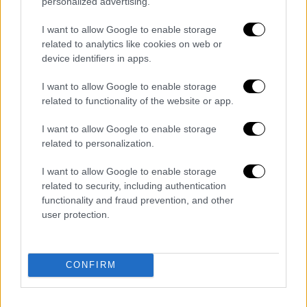
personalized advertising.
δημοφιλές πρόγραμμα Κοινωνικού
Τουρισμού, το οποίο δίνει τη δυνατότητα
I want to allow Google to enable storage
για δωρεάν ή χαμηλού κόστους διακοπές
related to analytics like cookies on web or
στους δικαιούχους και τις οικογένειές τους
device identifiers in apps.
ενώ ταυτόχρονα στηρίζει τις τοπικές
I want to allow Google to enable storage
επιχειρήσεις και αγορές. Φέτος μειώνουμε
related to functionality of the website or app.
την ιδιωτική συμμετοχή, αυξάνουμε την
I want to allow Google to enable storage
επιδότηση και διευρύνουμε τις περιοχές με
related to personalization.
δωρεάν διαμονή. Επιπλέον, δημιουργούμε
ειδικό πλαίσιο στήριξης της Β. Εύβοιας και
I want to allow Google to enable storage
της Σάμου που επλήγησαν από φυσικές
related to security, including authentication
functionality and fraud prevention, and other
καταστροφές με 12 δωρεάν
user protection.
διανυκτερεύσεις και αυξημένη επιδότηση
για τις τουριστικές επιχειρήσεις όλο το
χρόνο».
CONFIRM
Ποιοι είναι δικαιούχοι