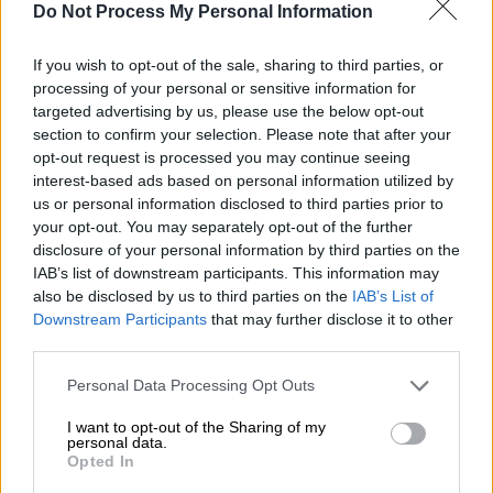
περσινού προγράμματος
που δεν έχουν
Do Not Process My Personal Information
ενεργοποιήσει ακόμα τις επιταγές μπορούν
να κάνουν διακοπές μέχρι τις 31 Ιουλίου
If you wish to opt-out of the sale, sharing to third parties, or
2022.
processing of your personal or sensitive information for
targeted advertising by us, please use the below opt-out
Τέλος, προβλέπεται ότι όσοι δικαιούχοι
section to confirm your selection. Please note that after your
λάβουν επιταγή και δεν την ενεργοποιήσουν,
opt-out request is processed you may continue seeing
interest-based ads based on personal information utilized by
δεν θα έχουν δικαίωμα συμμετοχής στα
us or personal information disclosed to third parties prior to
επόμενα δυο προγράμματα, ώστε να μην
your opt-out. You may separately opt-out of the further
στερούν από άλλους δικαιούχους τη
disclosure of your personal information by third parties on the
συμμετοχή στο πρόγραμμα.
IAB’s list of downstream participants. This information may
also be disclosed by us to third parties on the
IAB’s List of
Ο Υπουργός Εργασίας και Κοινωνικών
Downstream Participants
that may further disclose it to other
third parties.
Υποθέσεων
Κωστής Χατζηδάκης
δήλωσε:
«300.000 εργαζόμενοι και άνεργοι μπορούν
Please note that this website/app uses one or more Google
Personal Data Processing Opt Outs
να επωφεληθούν φέτος από το πρόγραμμα
services and may gather and store information including but
not limited to your visit or usage behaviour. You may click to
I want to opt-out of the Sharing of my
Κοινωνικού Τουρισμού της ΔΥΠΑ για την
personal data.
grant or deny consent to Google and its third-party tags to
περίοδο 2022-2023. Παράλληλα, όσοι έχουν
Opted In
use your data for below specified purposes in below Google