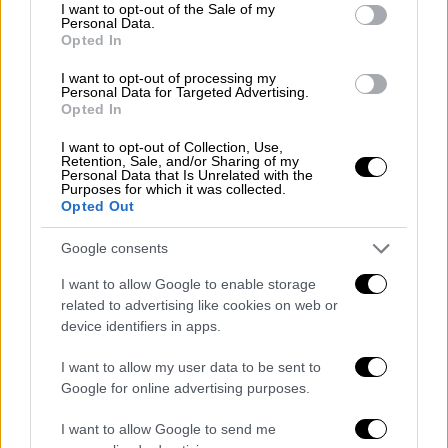
κουπόνια περυσινά μπορούν να τα
consent section.
I want to opt-out of the Sale of my
εξαργυρώσουν έως τις 31 Ιουλίου. Είναι μια
Personal Data.
Opted In
πρωτοβουλία πολύ σημαντική για τις
κοινωνικές ομάδες που την έχουν ιδιαίτερα
I want to opt-out of processing my
Personal Data for Targeted Advertising.
ανάγκη. Στόχος μας είναι οι πιο ευάλωτοι
Opted In
συμπολίτες μας να κάνουν διακοπές και
I want to opt-out of Collection, Use,
ταυτόχρονα να στηριχθεί ο εσωτερικός
Retention, Sale, and/or Sharing of my
Personal Data that Is Unrelated with the
τουρισμός, με ειδική μέριμνα για τις
Purposes for which it was collected.
περιοχές που έχουν πληγεί από φυσικές
Opted Out
καταστροφές, όπως για παράδειγμα η Βόρεια
Google consents
Εύβοια. Το πρόγραμμα Κοινωνικού
Τουρισμού έχει έντονο κοινωνικό πρόσημο
I want to allow Google to enable storage
related to advertising like cookies on web or
και θα εφαρμοστεί με ακόμα καλύτερους
device identifiers in apps.
όρους σε σχέση με πέρυσι».
I want to allow my user data to be sent to
Ο Διοικητής της ΔΥΠΑ
Σπύρος
Google for online advertising purposes.
Πρωτοψάλτης
δήλωσε: «Συνεχίζουμε να
ενισχύουμε και να βελτιώνουμε το
I want to allow Google to send me