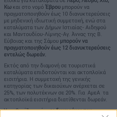
Ειδικά για καταλύματα σε
Λέρο, Λέσβο, Χίο,
Κω
και στο νομό
Έβρου
μπορούν να
πραγματοποιηθούν έως 10 διανυκτερεύσεις
με μηδενική ιδιωτική συμμετοχή, ενώ στα
καταλύματα των Δήμων Ιστιαίας- Αιδηψού
και Μαντουδίου-Λίμνης-Αγ. Άννας της Β.
Εύβοιας και της Σάμου
μπορούν να
πραγματοποιηθούν έως 12 διανυκτερεύσεις
εντελώς δωρεάν.
Εκτός από την διαμονή σε τουριστικά
καταλύματα επιδοτούνται και ακτοπλοϊκά
εισιτήρια. Η συμμετοχή της γενικής
κατηγορίας των δικαιούχων ανέρχεται σε
25%, των πολυτέκνων σε 20%. Για ΑμεΑ τα
ακτοπλοϊκά εισιτήρια διατίθενται δωρεάν.
Υπενθυμίζεται ότι
οι δικαιούχοι του