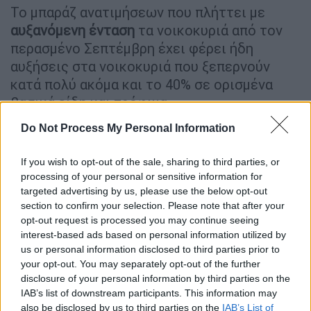
Το μπαράζ ανατιμήσεων που πλήττει με
αυξανόμενη ένταση
τα νοικοκυριά από τον
περασμένο Σεπτέμβρη έχει φέρει ήδη
αυξήσεις στα νοικοκυριά που ξεπερνούν
κατά πολύ ακόμα και το 40% σε ορισμένα
βασικά είδη και τρόφιμα.
Do Not Process My Personal Information
Μείωση κατανάλωσης στα καύσιμα
Την ώρα που η
μείωση στην διεθνή τιμή του
If you wish to opt-out of the sale, sharing to third parties, or
processing of your personal or sensitive information for
πετρελαίου
συνεχίζεται φθάνοντας ακόμα
targeted advertising by us, please use the below opt-out
και τα 107 δολάρια το βαρέλι η τιμή στην
section to confirm your selection. Please note that after your
αντλια της αμόλυβδης παραμένει ψηλά με
opt-out request is processed you may continue seeing
αποτέλεσμα να πέφτει συνεχώς η
interest-based ads based on personal information utilized by
us or personal information disclosed to third parties prior to
κατανάλωση.
your opt-out. You may separately opt-out of the further
disclosure of your personal information by third parties on the
Η μείωση της κατανάλωσης στα καύσιμα
IAB’s list of downstream participants. This information may
αποτυπώθηκε
και στα στοιχεία του
also be disclosed by us to third parties on the
IAB’s List of