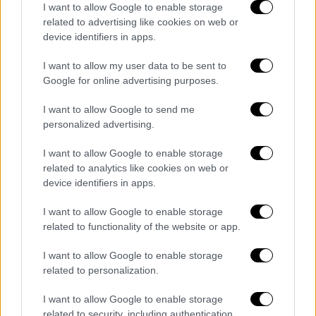
γάλα και πάνες
I want to allow Google to enable storage
related to advertising like cookies on web or
Σύμφωνα με το ρεπορτάζ
του OPEN TV
,
device identifiers in apps.
μεγάλη είναι η αύξηση που καταγράφεται
I want to allow my user data to be sent to
στις τιμές που αφορούν βασικά προϊόντα
Google for online advertising purposes.
της καθημερινότητας για ένα νέο ζευγάρι,
όπως για
παράδειγμα οι πάνες και το
I want to allow Google to send me
βρεφικό γάλα.
personalized advertising.
Τον Σεπτέμβριο του 2021 οι καταναλωτές
I want to allow Google to enable storage
related to analytics like cookies on web or
μπορούσαν να αγοράσουν 400 γραμμάρια
device identifiers in apps.
βρεφικού γάλακτος για 8,8 ευρώ, ενώ τον
Ιούνιο του '22 πρέπει να δώσουν 10 ευρώ.
I want to allow Google to enable storage
related to functionality of the website or app.
I want to allow Google to enable storage
related to personalization.
I want to allow Google to enable storage
related to security, including authentication