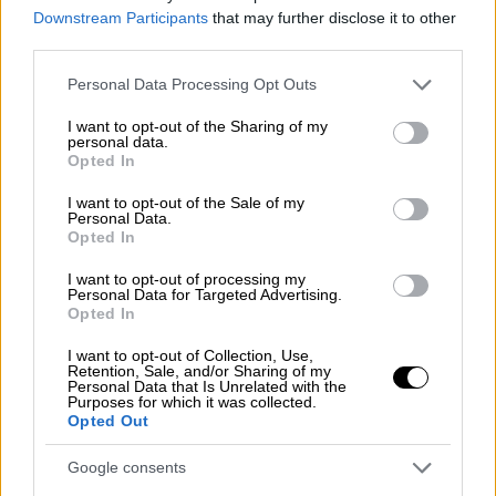
προϋπολογισμού για το 5μηνο Ιανουαρίου
Downstream Participants
that may further disclose it to other
Μαίου καθώς τα κρατικά έσοδα από τον
third parties.
ειδικό φόρο κατανάλωσης συρρικνώθηκαν
Please note that this website/app uses one or more Google
Personal Data Processing Opt Outs
κατά 137 εκατομμύρια ευρώ.
services and may gather and store information including but
not limited to your visit or usage behaviour. You may click to
I want to opt-out of the Sharing of my
«Ελπίζουμε να συνεχιστεί
το ράλι μείωσης
personal data.
grant or deny consent to Google and its third-party tags to
Opted In
της διεθνούς τιμής του πετρελαίου για να
use your data for below specified purposes in below Google
consent section.
ακολουθήσει η τιμή στην αντλία και να
I want to opt-out of the Sale of my
Personal Data.
βοηθηθεί ο καταναλωτής», τόνισε ο
Opted In
αντιπρόεδρος πρατηριούχων Αττικής,
I want to opt-out of processing my
Γιώργος Ασμάτογλου.
Personal Data for Targeted Advertising.
Opted In
Με ΦΠΑ 6% θα συνεχίσουν να
πωλούνται
I want to opt-out of Collection, Use,
μάσκες και αντισηπτικά μέχρι το τέλος του
Retention, Sale, and/or Sharing of my
Personal Data that Is Unrelated with the
έτους σύμφωνα με απόφαση του υπουργείου
Purposes for which it was collected.
οικονομικών.
Opted Out
Εκτινάχθηκαν οι τιμές σε βρεφικό
Google consents