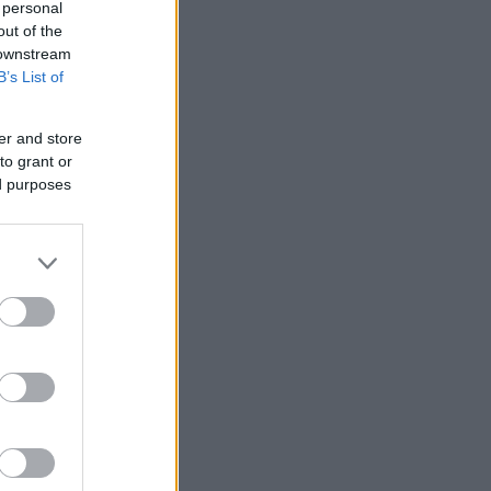
 personal
out of the
 downstream
B’s List of
er and store
to grant or
ed purposes