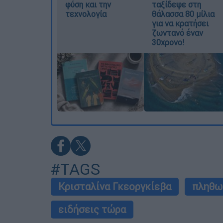
φύση και την
ταξίδεψε στη
τεχνολογία
θάλασσα 80 μίλια
για να κρατήσει
ζωντανό έναν
30χρονο!
#TAGS
Κρισταλίνα Γκεοργκίεβα
πληθω
ειδήσεις τώρα