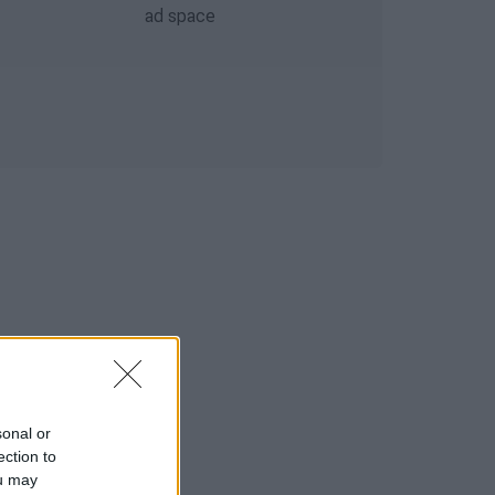
sonal or
ection to
ou may