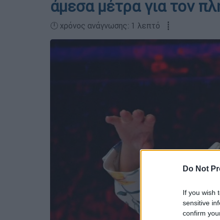
άμεσα μέτρα για τον π
🕛 χρόνος ανάγνωσης: 1 λεπτό ┋
Do Not Pr
If you wish 
sensitive in
confirm you