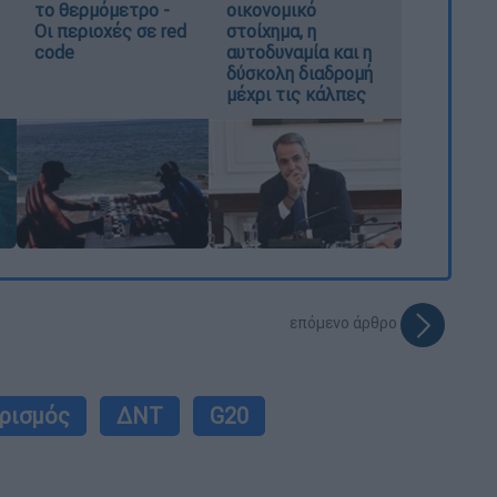
το θερμόμετρο -
οικονομικό
Οι περιοχές σε red
στοίχημα, η
code
αυτοδυναμία και η
δύσκολη διαδρομή
μέχρι τις κάλπες
επόμενο άρθρο
ρισμός
ΔΝΤ
G20