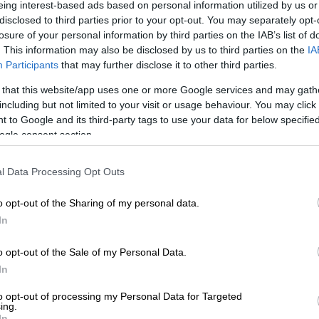
eing interest-based ads based on personal information utilized by us or
disclosed to third parties prior to your opt-out. You may separately opt-
losure of your personal information by third parties on the IAB’s list of
. This information may also be disclosed by us to third parties on the
IA
Participants
that may further disclose it to other third parties.
 that this website/app uses one or more Google services and may gath
including but not limited to your visit or usage behaviour. You may click 
 to Google and its third-party tags to use your data for below specifi
 το ΕΘΝΟΣ στη Google
ogle consent section.
l Data Processing Opt Outs
ησε το Σάββατο, για την
ανάγκη λήψης
ληθωρισμού
.
o opt-out of the Sharing of my personal data.
In
ομισματικού Ταμείου
(ΔΝΤ) Κρισταλίνα
o opt-out of the Sale of my Personal Data.
αξιωματούχους από
την
ομάδα κρατών
G2
0
,
In
ψη άμεσων μέτρων για την αντιμετώπιση
to opt-out of processing my Personal Data for Targeted
ing.
In