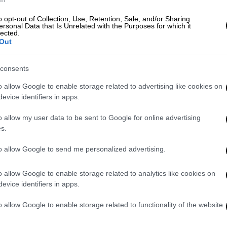
 η
«εξαιρετικά ασταθής»
εικόνα
της
o opt-out of Collection, Use, Retention, Sale, and/or Sharing
ει
ακόμη χειρότερη
, αν επικρατήσουν
ersonal Data that Is Unrelated with the Purposes for which it
lected.
στη διάσκεψη των υπουργών Οικονομικών της
Out
λιμάκωση των ρωσικών πολεμικών
ήσει την πίεση στις τιμές των προϊόντων και
consents
νθήκες σε παγκόσμιο επίπεδο γίνονται πιο
o allow Google to enable storage related to advertising like cookies on
εις.
evice identifiers in apps.
o allow my user data to be sent to Google for online advertising
ν πανδημία COVID-19, αλλά και τα προβλήματα
s.
ύν να κάνουν πιο δύσκολες στις
to allow Google to send me personalized advertising.
o allow Google to enable storage related to analytics like cookies on
 έχουν μεγάλο εξωτερικό χρέος είναι ακόμη
evice identifiers in apps.
ρισης του εξωτερικού χρέους
ε η ίδια, σύμφωνα με ένα κείμενο των
o allow Google to enable storage related to functionality of the website