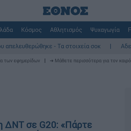
λάδα
Κόσμος
Αθλητισμός
Ψυχαγωγία
F
λευθερώθηκε - Τα στοιχεία σοκ
Αδειάζει η
δα των εφημερίδων
|
➔ Μάθετε περισσότερα για τον καιρό
η ΔΝΤ σε G20: «Πάρτε