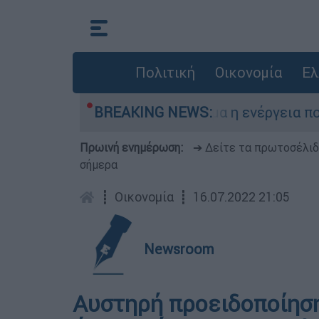
Πολιτική
Οικονομία
Ελ
ομικές βόμβες της Χιροσίμα η ενέργεια που απε
BREAKING NEWS:
Πρωινή ενημέρωση:
➔ Δείτε τα πρωτοσέλι
σήμερα
┋
Οικονομία
┋
16.07.2022 21:05
Newsroom
Αυστηρή προειδοποίησ