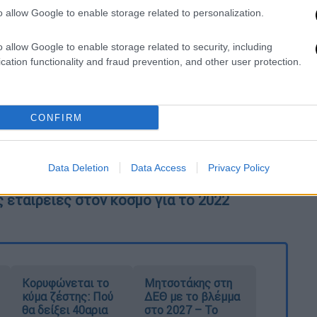
o allow Google to enable storage related to personalization.
o allow Google to enable storage related to security, including
ηδεία του 49χρονου που πέθανε έξω από το
cation functionality and fraud prevention, and other user protection.
μπο» - Ποιοι είναι στο στόχαστρο των
CONFIRM
oucher - Περισσότερες από 35.000 αιτήσεις
Data Deletion
Data Access
Privacy Policy
 εταιρείες στον κόσμο για το 2022
Κορυφώνεται το
Μητσοτάκης στη
κύμα ζέστης: Πού
ΔΕΘ με το βλέμμα
θα δείξει 40αρια
στο 2027 – Το