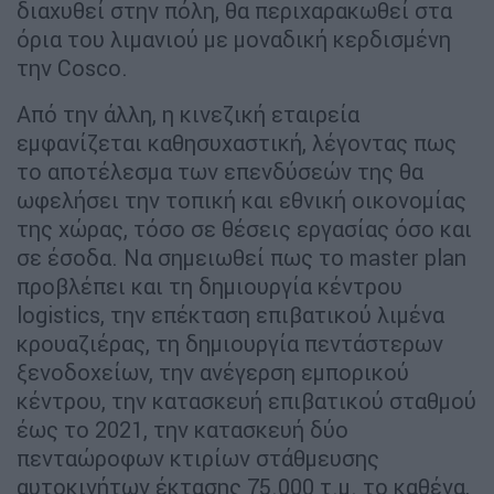
διαχυθεί στην πόλη, θα περιχαρακωθεί στα
όρια του λιµανιού µε µοναδική κερδισµένη
την Cosco.
Από την άλλη, η κινεζική εταιρεία
εµφανίζεται καθησυχαστική, λέγοντας πως
το αποτέλεσµα των επενδύσεών της θα
ωφελήσει την τοπική και εθνική οικονοµίας
της χώρας, τόσο σε θέσεις εργασίας όσο και
σε έσοδα. Να σηµειωθεί πως το master plan
προβλέπει και τη δηµιουργία κέντρου
logistics, την επέκταση επιβατικού λιµένα
κρουαζιέρας, τη δηµιουργία πεντάστερων
ξενοδοχείων, την ανέγερση εµπορικού
κέντρου, την κατασκευή επιβατικού σταθµού
έως το 2021, την κατασκευή δύο
πενταώροφων κτιρίων στάθµευσης
αυτοκινήτων έκτασης 75.000 τ.µ. το καθένα,