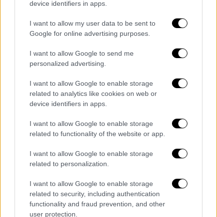
device identifiers in apps.
Ανάπλαση πεζοδρόμων
I want to allow my user data to be sent to
Google for online advertising purposes.
Ειδικότερα, οι Κινέζοι δεσµεύονται να
αναλάβουν την ανάπλαση-κατασκευή
I want to allow Google to send me
πεζοδρόµων που θα οδηγούν και θα
personalized advertising.
κατευθύνουν τους τουρίστες οι οποίοι θα
I want to allow Google to enable storage
αποβιβάζονται από τα κρουαζιερόπλοια στο
related to analytics like cookies on web or
κέντρο της πόλης.
device identifiers in apps.
Υπολογίζεται πως πάνω από τους µισούς
I want to allow Google to enable storage
επιβάτες κρουαζιέρας δεν αποβιβάζονται
related to functionality of the website or app.
στον Πειραιά, αλλά παραµένουν στο πλοίο,
I want to allow Google to enable storage
γιατί οι περισσότεροι έχουν επισκεφθεί την
related to personalization.
Ακρόπολη και δεν γνωρίζουν τα τουριστικά
αξιοθέατα της περιοχής. Επιπλέον, η Cosco
I want to allow Google to enable storage
δηλώνει πρόθυµη να χρηµατοδοτήσει
related to security, including authentication
functionality and fraud prevention, and other
αρχιτεκτονικές παρεµβάσεις σε
user protection.