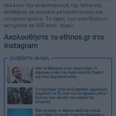
αλλά και την ανακατασκευή της πέτρινης
αποθήκης σε µουσείο µετανάστευσης και
ιστορικό αρχείο. Το ύψος των επενδύσεων
εκτιµάται σε 500 εκατ. ευρώ.
Ακολουθήστε το ethnos.gr στο
Instagram
Διαβάστε ακόμη
Από το Μίσιγκαν στον Λευκό Οίκο: Τι
σημαίνει η νίκη του Αμπντούλ Ελ-Σαγέντ
για τους Δημοκρατικούς
O στρατηγός ήταν σχιζοφρενής, εμμονικός,
πλησίαζε τα 75 όταν τον αντάμωσε η δόξα –
Εκείνος που άλλαξε την πορεία της
Ιστορίας!
Πώς πνίγηκε το 4χρονο παιδί σε πισίνα
στην Πάρο: Οι γονείς ήταν στη θάλασσα, ο