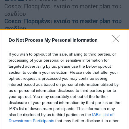
Cosco: Παραμένει ενιαίο το master plan του
σχεδίου
Cosco: Παραμένει ενιαίο το master plan του
σχεδίου
Μια πρόταση που απορρίπτεται από τους
Do Not Process My Personal Information
Κινέζους, που επιµένουν πως το master plan
If you wish to opt-out of the sale, sharing to third parties, or
είναι «ενιαίο και αδιαίρετο», και δεν
processing of your personal or sensitive information for
συζητούν οτιδήποτε άλλο πέραν αυτού.
targeted advertising by us, please use the below opt-out
Κύκλοι προσκείµενοι στην Cosco
section to confirm your selection. Please note that after your
επισηµαίνουν στην «Ηµερησία» πως η
opt-out request is processed you may continue seeing
interest-based ads based on personal information utilized by
υλοποίησή του είναι κοµβικής σηµασίας για
us or personal information disclosed to third parties prior to
την επίτευξη των στόχων που έχουν τεθεί
your opt-out. You may separately opt-out of the further
σε σχέση µε την παρουσία τους στην Ελλάδα
disclosure of your personal information by third parties on the
και την προώθηση των συµφερόντων τους
IAB’s list of downstream participants. This information may
στη ΝΑ Ευρώπη. Μάλιστα, συνδέεται και µε
also be disclosed by us to third parties on the
IAB’s List of
Downstream Participants
that may further disclose it to other
τη µεταβίβαση του υπόλοιπου 16% του ΟΛΠ
third parties.