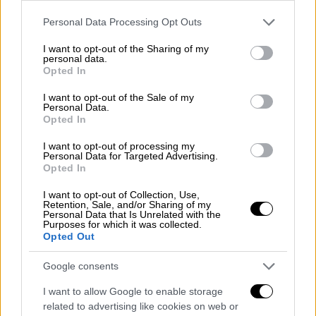
στην Cosco, το οποίο έχουν προπληρώσει µε
Please note that this website/app uses one or more Google
την εξαγορά του 51% πριν από περίπου τρία
Personal Data Processing Opt Outs
services and may gather and store information including but
χρόνια.
not limited to your visit or usage behaviour. You may click to
I want to opt-out of the Sharing of my
personal data.
grant or deny consent to Google and its third-party tags to
Χαρακτηριστικό της βαρύτητας που
Opted In
use your data for below specified purposes in below Google
αποδίδει η κινεζική εταιρεία είναι η δήλωση
consent section.
I want to opt-out of the Sale of my
ανώτατου στελέχους του ΟΛΠ, που είπε πως
Personal Data.
Opted In
«το µέλλον του λιµανιού για τα επόµενα 5-10
χρόνια είναι συνυφασµένο µε αυτές τις
I want to opt-out of processing my
Personal Data for Targeted Advertising.
επενδύσεις». Το ζήτηµα έθεσαν µετ’
Opted In
επιτάσεως και αξιωµατούχοι της Κίνας στις
I want to opt-out of Collection, Use,
επαφές που είχαν µε τις ηγεσίες των
Retention, Sale, and/or Sharing of my
υπουργείων Ανάπτυξης και Ναυτιλίας κατά
Personal Data that Is Unrelated with the
Purposes for which it was collected.
την επίσκεψή τους στη χώρα µας πριν από
Opted Out
µερικούς µήνες. Προκειµένου δε να
Google consents
εξασφαλίσουν την έγκριση του master plan
ως έχει, κατέθεσαν πρόταση µε µέτρα
I want to allow Google to enable storage
στήριξης της τοπικής οικονοµίας.
related to advertising like cookies on web or