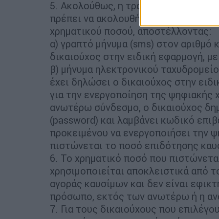
5. Ακολούθως, η τράπεζα ενημερώνει 
πρέπει να ακολουθήσει για την ενερ
χρηματικού ποσού, αποστέλλοντας:
α) γραπτό μήνυμα (sms) στον αριθμό
δικαιούχος στην ειδική εφαρμογή, μ
β) μήνυμα ηλεκτρονικού ταχυδρομείο
έχει δηλώσει ο δικαιούχος στην ει
για την ενεργοποίηση της ψηφιακής 
ανωτέρω σύνδεσμο, ο δικαιούχος δ
(password) και λαμβάνει κωδικό επιβ
προκειμένου να ενεργοποιήσει την ψ
πιστώνεται το ποσό επιδότησης καυ
6. Το χρηματικό ποσό που πιστώνετα
χρησιμοποιείται αποκλειστικά από τ
αγοράς καυσίμων και δεν είναι εφικ
πρόσωπο, εκτός των ανωτέρω ή η αν
7. Για τους δικαιούχους που επιλέγ