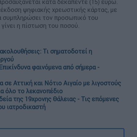
προσαυξάνεται κατά δεκαπέντε (15) ευρώ.
ν έκδοση ψηφιακής χρεωστικής κάρτας, με
να συμπληρώσει τον προσωπικό του
 γίνει η πίστωση του ποσού.
ακολουθήσεις: Τι σηματοδοτεί η
υργού
πικίνδυνα φαινόμενα από σήμερα -
 σε Αττική και Νότιο Αιγαίο με λιγοστούς
ια όλο το λεκανοπέδιο
δεία της 19χρονης Θάλειας - Τις επόμενες
ου ιατροδικαστή