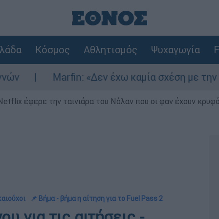
λάδα
Κόσμος
Αθλητισμός
Ψυχαγωγία
F
Marfin: «Δεν έχω καμία σχέση με την επίθεση» 
Netflix έφερε την ταινιάρα του Νόλαν που οι φαν έχουν κρυφό
καιούχοι
📌 Βήμα - βήμα η αίτηση για το Fuel Pass 2
ου για τις αιτήσεις -