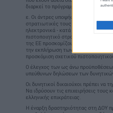
authenti
διαρκεί το πρόγραμμα.
ε. Οι άντρες υποψήφιοι να έχουν εκπ
στρατιωτικές τους υποχρεώσεις. Οι 
ηλεκτρονικά - κατά την αίτηση χρημ
πιστοποιητικό στρατολογικής κατάστ
της ΕΕ προσκομίζουν υπεύθυνη δήλω
την εκπλήρωση των στρατιωτικών το
προσκόμιση σχετικού πιστοποιητικο
Ο έλεγχος των ως άνω προϋποθέσεων
υπεύθυνων δηλώσεων των δυνητικών
Οι δυνητικοί δικαιούχοι πρέπει να 
Να ιδρύσουν τις επιχειρήσεις τους κ
ελληνικής επικράτειας.
Η έναρξη δραστηριότητας στη ΔΟΥ π