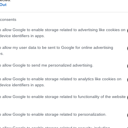
νέχεια της έγκρισης της αίτησης
Out
 δράση.
 ημερομηνία υποβολής της ηλεκτρονικής
consents
ρευτικά να εκπληρώνουν τις κάτωθι
o allow Google to enable storage related to advertising like cookies on
evice identifiers in apps.
το μητρώο της Δ.ΥΠ.Α., ηλικίας 18 έως 29
o allow my user data to be sent to Google for online advertising
s.
τος ηλικίας και να διανύουν το 30ο).
to allow Google to send me personalized advertising.
, απασχόλησης ή κατάρτισης και να πληρούν
ομηνία υποβολής της αίτησης
o allow Google to enable storage related to analytics like cookies on
evice identifiers in apps.
σία εξατομικευμένης προσέγγισης και να
o allow Google to enable storage related to functionality of the website
ο δράσης.
ες άλλου κράτους της ΕΕ ή ομογενείς που
o allow Google to enable storage related to personalization.
ας στη χώρα μας ή πολίτες τρίτων χωρών
υλάχιστον για όσο χρονικό διάστημα
o allow Google to enable storage related to security, including