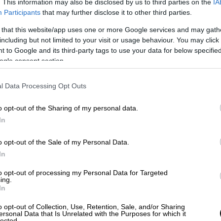
ε βάση δεδομένων, συντήρηση και
. This information may also be disclosed by us to third parties on the
IA
Participants
that may further disclose it to other third parties.
ρεσιών μέσω Διαδικτύου, ευρυζωνικές
 γραφείου, εφαρμογές τηλεματικής,
 that this website/app uses one or more Google services and may gath
including but not limited to your visit or usage behaviour. You may click 
λεόραση, παροχή λύσεων ασφαλείας
 to Google and its third-party tags to use your data for below specifi
ή εξοπλισμού RFID, διαχείριση
ogle consent section.
κό εμπόριο, ηλεκτρονικό επιχειρείν,
ίδων, ψηφιακές εκτυπώσεις, ψυχαγωγία με
l Data Processing Opt Outs
o opt-out of the Sharing of my personal data.
οθέσεις
In
ενοι της δράσης ορίζονται οι
o opt-out of the Sale of my Personal Data.
ης Δ.ΥΠ.Α., που βρίσκονται εκτός
In
σης, 18-29 ετών, οι οποίοι υποβάλλουν
to opt-out of processing my Personal Data for Targeted
 περιλαμβάνεται πρόταση του
ing.
In
o opt-out of Collection, Use, Retention, Sale, and/or Sharing
ι τα νομικά πρόσωπα (Επιχειρήσεις), τα
ersonal Data that Is Unrelated with the Purposes for which it
lected.