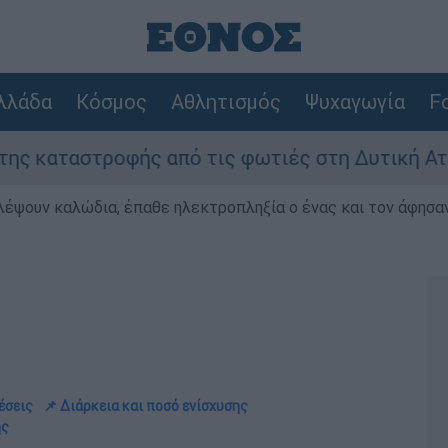
λλάδα
Κόσμος
Αθλητισμός
Ψυχαγωγία
Fo
φής από τις φωτιές στη Δυτική Αττική - Οι εκτ
λέψουν καλώδια, έπαθε ηλεκτροπληξία ο ένας και τον άφησα
έσεις
📌 Διάρκεια και ποσό ενίσχυσης
ης