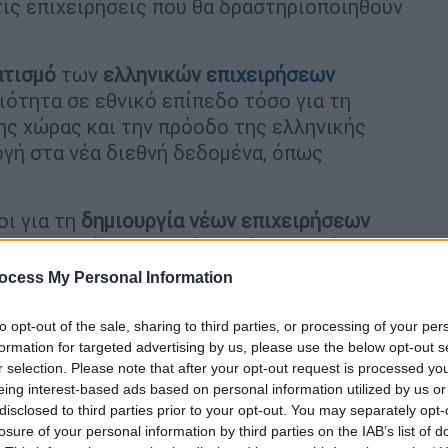
ις επιχειρήσεις που θα δραστηριοποιηθούν
ατισμό
των
ελληνικών
επιχειρήσεων
ότητα σε εθνικό επίπεδο τόσο για τη
ς χώρας και την πρόοδο της ελληνικής
ογή στα νέα διεθνή δεδομένα, όπως
ι για τη
δημιουργία νέων επιχειρήσεων
ες ψηφιακές πρακτικές σε όλο το φάσμα
εντρικά γραφεία μέχρι τα εργοστάσια και
ocess My Personal Information
ων προϊόντων ή των υπηρεσιών τους) όπως
ιομηχανικής Επανάστασης» (Industry 4.0).
to opt-out of the sale, sharing to third parties, or processing of your per
formation for targeted advertising by us, please use the below opt-out s
r selection. Please note that after your opt-out request is processed y
υμπεριλαμβάνει ενδεικτικά
υπηρεσίες
eing interest-based ads based on personal information utilized by us or
 διαδικτυακή τηλεφωνία), υπηρεσίες Η/Υ,
disclosed to third parties prior to your opt-out. You may separately opt-
ς για εξοπλισμό, συμβουλευτικές
losure of your personal information by third parties on the IAB’s list of