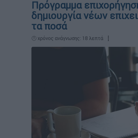
Πρόγραμμα επιχορήγηση
δημιουργία νέων επιχει
τα ποσά
🕛 χρόνος ανάγνωσης: 18 λεπτά ┋