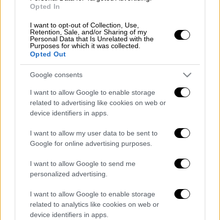
Opted In
τους τέως φορείς: ΟΑΕΕ, ΟΓΑ, ΝΑΤ,
ΕΤΑΑ, ΕΤΑΤ, ΕΤΑΠ-ΜΜΕ και ΔΕΗ.
I want to opt-out of Collection, Use,
Retention, Sale, and/or Sharing of my
Στις 28 Σεπτεμβρίου 2022
, ημέρα
Personal Data that Is Unrelated with the
Τετάρτη θα καταβληθούν οι κύριες και
Purposes for which it was collected.
Opted Out
επικουρικές συντάξεις των
συνταξιούχων που προέρχονται από
Google consents
τους τέως φορείς: ΙΚΑ-ΕΤΑΜ,
I want to allow Google to enable storage
ΤΡΑΠΕΖΕΣ, ΕΝΤΑΣΣΟΜΕΝΑ
related to advertising like cookies on web or
(ΤΣΕΑΠΓΣΟ,ΤΣΠ-ΗΣΑΠ), ΟΤΕ και
device identifiers in apps.
ΔΗΜΟΣΙΟ που ο ΑΜΚΑ τους τελειώνει
I want to allow my user data to be sent to
σε 1,3,5,7,9.
Google for online advertising purposes.
Στις 29 Σεπτεμβρίου 2022
ημέρα
Πέμπτη θα καταβληθούν οι κύριες και
I want to allow Google to send me
επικουρικές συντάξεις των
personalized advertising.
συνταξιούχων που προέρχονται από
I want to allow Google to enable storage
τους τέως φορείς: ΙΚΑ-ΕΤΑΜ,
related to analytics like cookies on web or
ΤΡΑΠΕΖΕΣ, ΕΝΤΑΣΣΟΜΕΝΑ
device identifiers in apps.