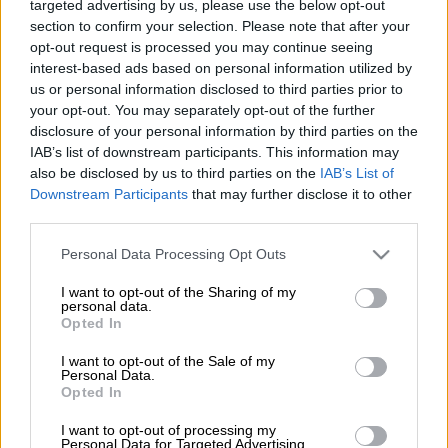
targeted advertising by us, please use the below opt-out
section to confirm your selection. Please note that after your
Την Τρίτη 27 Σεπτεμβρίου αναμένεται να
opt-out request is processed you may continue seeing
ξεκινήσει η καταβολή των
συντάξεων
interest-based ads based on personal information utilized by
us or personal information disclosed to third parties prior to
Οκτωβρίου από τον
ΕΦΚΑ
, σύμφωνα με τις
your opt-out. You may separately opt-out of the further
τελευταίες πληροφορίες.
disclosure of your personal information by third parties on the
IAB’s list of downstream participants. This information may
Σύμφωνα με αυτές , στο πλαίσιο της
also be disclosed by us to third parties on the
IAB’s List of
εφαρμογής του μέτρου της ταυτόχρονης
Downstream Participants
that may further disclose it to other
καταβολής των κύριων και επικουρικών
third parties.
συντάξεων, το Διοικητικό Συμβούλιο του
Please note that this website/app uses one or more Google
Personal Data Processing Opt Outs
ΕΦΚΑ θα εγκρίνει την εισήγηση με το
services and may gather and store information including but
ακόλουθο πρόγραμμα πληρωμής των κύριων
not limited to your visit or usage behaviour. You may click to
I want to opt-out of the Sharing of my
personal data.
grant or deny consent to Google and its third-party tags to
και επικουρικών συντάξεων:
Opted In
use your data for below specified purposes in below Google
consent section.
Στις 27 Σεπτεμβρίου 2022
, ημέρα Τρίτη
I want to opt-out of the Sale of my
Personal Data.
θα καταβληθούν οι κύριες και
Opted In
επικουρικές συντάξεις των
I want to opt-out of processing my
συνταξιούχων που προέρχονται από
Personal Data for Targeted Advertising.