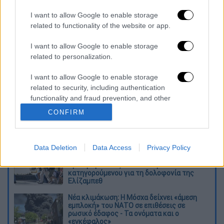
(ΤΣΕΑΠΓΣΟ,ΤΣΠ-ΗΣΑΠ), ΟΤΕ και
I want to allow Google to enable storage
ΔΗΜΟΣΙΟ που ο ΑΜΚΑ τους τελειώνει
related to functionality of the website or app.
σε 0,2,4,6,8.
I want to allow Google to enable storage
Διαβάστε ακόμη
related to personalization.
Βοιωτία: Κλείνει το αιολικό πάρκο από
I want to allow Google to enable storage
όπου ξεκίνησε η φωτιά - Στο στόχαστρο
related to security, including authentication
όλα τα έργα του συλληφθέντα δημάρχου
functionality and fraud prevention, and other
user protection.
CONFIRM
Σοκαριστικό βίντεο από το τροχαίο στις
Σέρρες που σκοτώθηκαν μητέρα και γιος:
Το ΙΧ πέφτει πάνω στο φορτηγό
Data Deletion
Data Access
Privacy Policy
Ο Ερυθρός Σταυρός έσβησε βίντεο για το
προσφυγικό ταξίδι του 26χρονου
κατηγορούμενου για τη δολοφονία της
Ελίζαμπεθ
Νέα κλιμάκωση: Η Μόσχα δείχνει «άμεση
εμπλοκή» του ΝΑΤΟ σε επιθέσεις σε
ρωσικό έδαφος - Τα ονόματα και ο
«εγκέφαλος»