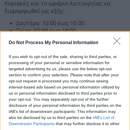
Κυριακές και το ωράριο λειτουργίας να
διαμορφωθεί ως εξής:
Δευτέρα: 10:00 έως 16:00
Τρίτη: 10:00 έως 19:00
Τετάρτη: 10:00 έως 16:00
Do Not Process My Personal Information
Πέμπτη: 10:00 έως 19:00
Παρασκευή: 10:00 έως 19:00
If you wish to opt-out of the sale, sharing to third parties, or
Σάββατο: 10:00 έως 16:00
processing of your personal or sensitive information for
targeted advertising by us, please use the below opt-out
section to confirm your selection. Please note that after your
opt-out request is processed you may continue seeing
interest-based ads based on personal information utilized by
us or personal information disclosed to third parties prior to
your opt-out. You may separately opt-out of the further
disclosure of your personal information by third parties on the
video
IAB’s list of downstream participants. This information may
also be disclosed by us to third parties on the
IAB’s List of
Downstream Participants
that may further disclose it to other
third parties.