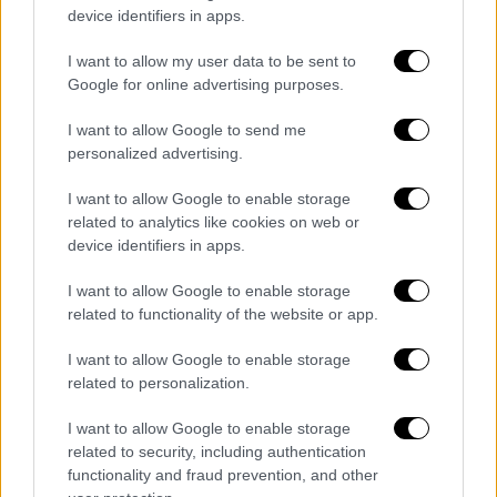
απόφαση να ληφθεί αφενός με γνώμονα την
device identifiers in apps.
εξυπηρέτηση των καταναλωτών και
αφετέρου με τις ανάγκες των εμπορικών
I want to allow my user data to be sent to
Google for online advertising purposes.
επιχειρήσεων, οι οποίες λειτουργώντας
λιγότερες ώρες θα πρέπει να ανταπεξέλθουν
I want to allow Google to send me
στις ίδιες υποχρεώσεις.
personalized advertising.
Με αυτά τα δεδομένα και επειδή την
I want to allow Google to enable storage
related to analytics like cookies on web or
πρόταση αυτή την έχουμε συζητήσει προ
device identifiers in apps.
εβδομάδος στο Δ.Σ του Εμπορικού
Συλλόγου Αθηνών, θεωρούμε απαραίτητο αν
I want to allow Google to enable storage
ληφθεί αυτό το μέτρο:
related to functionality of the website or app.
I want to allow Google to enable storage
να εφαρμοστεί με υπουργική απόφαση
related to personalization.
για το σύνολο των καταστημάτων κάθε
μορφής, συμπεριλαμβανομένων και των
I want to allow Google to enable storage
super-markets, ώστε να μην
related to security, including authentication
functionality and fraud prevention, and other
αντιμετωπίσουμε πάλι αθέμιτο