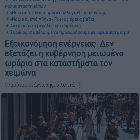
πολυκαταστημάτων
📌 «Ναι» από τον εμπορικό σύλλογο Θεσσαλονίκης
📌 «Ναι» και από Αθήνα - Ποιους όρους βάζει
📌 Αντιδρούν οι μεγάλες επιχειρήσεις
📌 Σκρέκας: Δε θέλουμε να προχωρήσουμε σε υφεσιακά μέτρα
Εξοικονόμηση ενέργειας: Δεν
εξετάζει η κυβέρνηση μειωμένο
ωράριο στα καταστήματα τον
χειμώνα
🕛 χρόνος ανάγνωσης: 6 λεπτά ┋