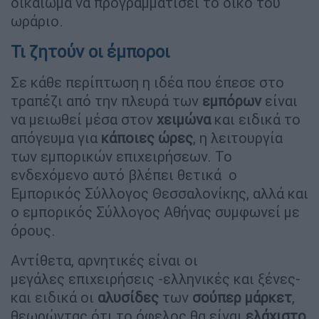
δικαίωμα να προγραμματίσει το δικό του
ωράριο.
Τι ζητούν οι έμποροι
Σε κάθε περίπτωση η ιδέα που έπεσε στο
τραπέζι από την πλευρά των
εμπόρων
είναι
να μειωθεί μέσα στον
χειμώνα
και ειδικά το
απόγευμα για
κάποιες
ώρες
, η λειτουργία
των εμπορικών επιχειρήσεων. Το
ενδεχόμενο αυτό βλέπει θετικά ο
Εμπορικός Σύλλογος Θεσσαλονίκης, αλλά και
ο εμπορικός Σύλλογος Αθήνας συμφωνεί με
όρους.
Αντίθετα, αρνητικές είναι οι
μεγάλες επιχειρήσεις -ελληνικές και ξένες-
και ειδικά οι
αλυσίδες
των
σούπερ
μάρκετ
,
θεωρώντας ότι το όφελος θα είναι
ελάχιστο