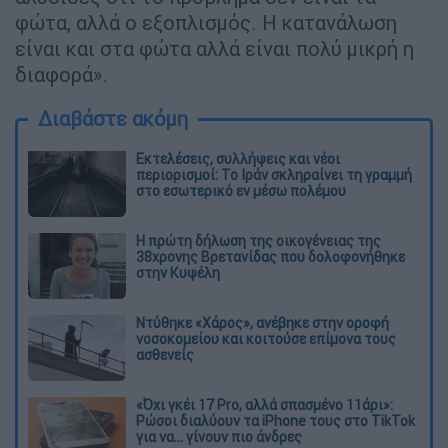
φώτα, αλλά ο εξοπλισμός. Η κατανάλωση
είναι και στα φώτα αλλά είναι πολύ μικρή η
διαφορά».
Διαβάστε ακόμη
Εκτελέσεις, συλλήψεις και νέοι
περιορισμοί: Το Ιράν σκληραίνει τη γραμμή
στο εσωτερικό εν μέσω πολέμου
Η πρώτη δήλωση της οικογένειας της
38χρονης Βρετανίδας που δολοφονήθηκε
στην Κυψέλη
Ντύθηκε «Χάρος», ανέβηκε στην οροφή
νοσοκομείου και κοιτούσε επίμονα τους
ασθενείς
«Όχι γκέι 17 Pro, αλλά σπασμένο 11άρι»:
Ρώσοι διαλύουν τα iPhone τους στο TikTok
για να... γίνουν πιο άνδρες