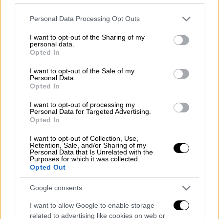
Please note that this website/app uses one or more Google
Personal Data Processing Opt Outs
«Ναι» και από Αθήνα - Ποιους όρους
services and may gather and store information including but
not limited to your visit or usage behaviour. You may click to
I want to opt-out of the Sharing of my
βάζει
personal data.
grant or deny consent to Google and its third-party tags to
Opted In
use your data for below specified purposes in below Google
Παράλληλα, με αφορμή την δημόσια
consent section.
I want to opt-out of the Sale of my
συζήτηση σχετικά με την πιθανή μείωση του
Personal Data.
ωραρίου λειτουργίας της αγοράς, ο
Opted In
πρόεδρος του Εμπορικού Συλλόγου
I want to opt-out of processing my
Αθηνών Σταύρος Καφούνης εμφανίζεται
Personal Data for Targeted Advertising.
Opted In
θετικός υπό προϋποθέσεις. Συγκεκριμένα,
ερωτηθείς από δημοσιογράφους δήλωσε:
I want to opt-out of Collection, Use,
Retention, Sale, and/or Sharing of my
Personal Data that Is Unrelated with the
«Οι δύσκολες συνθήκες που βιώνουμε
Purposes for which it was collected.
Opted Out
σήμερα απαιτούν αδιαμφισβήτητα γενναίες
παρεμβάσεις. Το κλείσιμο των
Google consents
καταστημάτων νωρίτερα θα μπορούσε να
I want to allow Google to enable storage
αποτελεί μια τέτοια, όμως θα πρέπει η
related to advertising like cookies on web or