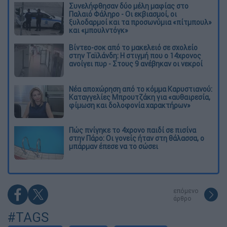
Συνελήφθησαν δύο μέλη μαφίας στο
Παλαιό Φάληρο - Οι εκβιασμοί, οι
ξυλοδαρμοί και τα προσωνύμια «πίτμπουλ»
και «μπουλντόγκ»
Βίντεο-σοκ από το μακελειό σε σχολείο
στην Ταϊλάνδη: Η στιγμή που ο 14χρονος
ανοίγει πυρ - Στους 9 ανέβηκαν οι νεκροί
Νέα αποχώρηση από το κόμμα Καρυστιανού:
Καταγγελίες Μπρουτζάκη για «αυθαιρεσία,
φίμωση και δολοφονία χαρακτήρων»
Πώς πνίγηκε το 4χρονο παιδί σε πισίνα
στην Πάρο: Οι γονείς ήταν στη θάλασσα, ο
μπάρμαν έπεσε να το σώσει
επόμενο
άρθρο
#TAGS