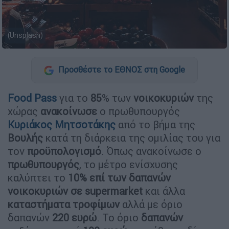
(Unsplash)
Προσθέστε το ΕΘΝΟΣ στη Google
Food
Pass
για το
85
% των
νοικοκυριών
της
χώρας
ανακοίνωσε
ο πρωθυπουργός
Κυριάκος
Μητσοτάκης
από το βήμα της
Βουλής
κατά τη διάρκεια της ομιλίας του για
τον
προϋπολογισμό
. Όπως ανακοίνωσε ο
πρωθυπουργός
, το μέτρο ενίσχυσης
καλύπτει το
10% επί των δαπανών
νοικοκυριών σε supermarket
και άλλα
καταστήματα
τροφίμων
αλλά με όριο
δαπανών
220
ευρώ
. Το όριο
δαπανών