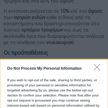
τρίμηνο και στο 80% του ύψους.
Η ενίσχυση ανέρχεται σε
10%
επί του
ύψους
των
αγορών
ειδών
κάθε είδους από τα
καταστήματα που δραστηριοποιούνται στο
λιανικό
εμπόριο
τροφίμων
και έως τα
ακόλουθα όρια που διαμορφώνονται ανάλογα
με τη σύνθεση του
νοικοκυριού
.
Οι προϋποθέσεις
Το μηνιαίο όριο αγορών ανά
νοικοκυριό
επί
Do Not Process My Personal Information
του οποίου λαμβάνει την ενίσχυση
10%
ανέρχεται
σε
220
ευρώ
για το μονομελές
If you wish to opt-out of the sale, sharing to third parties, or
νοικοκυριό
, αυξανόμενο κατά
100
ευρώ
για
processing of your personal or sensitive information for
κάθε επιπλέον μέλος του νοικοκυριού και
targeted advertising by us, please use the below opt-out
έως
1000
ευρώ
αγορές.
section to confirm your selection. Please note that after your
opt-out request is processed you may continue seeing
Αναλυτικά Παραδείγματα
interest-based ads based on personal information utilized by