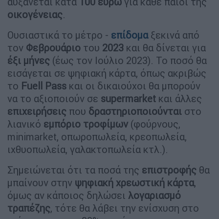
αυξάνεται κατά
100
ευρώ
για κάθε παιδί της
οικογένειας
.
Ουσιαστικά το μέτρο -
επίδομα
ξεκινά από
τον
Φεβρουάριο
του
2023
και θα δίνεται για
έξι
μήνες
(έως τον Ιούλιο 2023). Το ποσό θα
εισάγεται σε ψηφιακή κάρτα, όπως ακριβώς
το
Fuell
Pass
και οι δικαιούχοι θα μπορούν
να το αξιοποιούν σε
supermarket
και άλλες
επιχειρήσεις
που
δραστηριοποιούνται
στο
λιανικό
εμπόριο
τροφίμων
(φούρνους,
minimarket, οπωροπωλεία, κρεοπωλεία,
ιχθυοπωλεία, γαλακτοπωλεία κτλ.).
Σημειώνεται ότι τα ποσά της
επιστροφής
θα
μπαίνουν στην
ψηφιακή
χρεωστική
κάρτα
,
όμως αν κάποιος δηλώσει
λογαριασμό
τραπέζης
, τότε θα λάβει την ενίσχυση στο