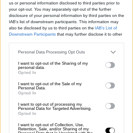
us or personal information disclosed to third parties prior to
Μονομελές νοικοκυριό:
220 ευρώ
your opt-out. You may separately opt-out of the further
μηνιαίες αγορές,
22 ευρώ μηναία
disclosure of your personal information by third parties on the
ενίσχυση
IAB’s list of downstream participants. This information may
also be disclosed by us to third parties on the
IAB’s List of
Ζευγάρι χωρίς τέκνα:
320 ευρώ
μηνιαίες
Downstream Participants
that may further disclose it to other
αγορές,
32 ευρώ
μηναία ενίσχυση
third parties.
Μονογονεϊκή οικογένεια με ένα
Please note that this website/app uses one or more Google
εξαρτώμενο τέκνο:
320 ευρώ
μηνιαίες
Personal Data Processing Opt Outs
services and may gather and store information including but
αγορές,
32 ευρώ
μηναία ενίσχυση
not limited to your visit or usage behaviour. You may click to
I want to opt-out of the Sharing of my
Μονογονεϊκή οικογένεια με δύο
personal data.
grant or deny consent to Google and its third-party tags to
Opted In
εξαρτώμενα τέκνα:
420
ευρώ
μηνιαίες
use your data for below specified purposes in below Google
consent section.
αγορές,
42 ευρώ
μηναία ενίσχυση
I want to opt-out of the Sale of my
Personal Data.
Ζευγάρι με ένα εξαρτώμενο τέκνο:
420
Opted In
ευρώ
μηνιαίες αγορές,
42 ευρώ
μηναία
I want to opt-out of processing my
ενίσχυση
Personal Data for Targeted Advertising.
Ζευγάρι με δύο εξαρτώμενα τέκνα:
520
Opted In
ευρώ
μηνιαίες αγορές,
52 ευρώ
μηναία
I want to opt-out of Collection, Use,
ενίσχυση
Retention, Sale, and/or Sharing of my
Personal Data that Is Unrelated with the