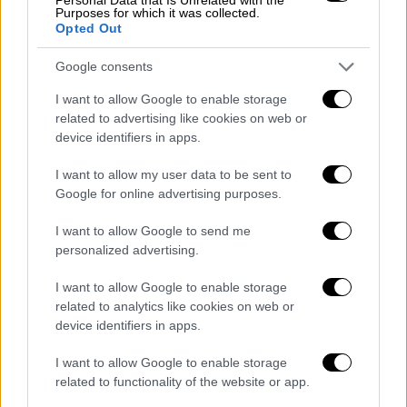
Ζευγάρι με τρία εξαρτώμενα τέκνα:
620
Purposes for which it was collected.
Opted Out
ευρώ
μηνιαίες αγορές,
62 ευρώ
μηναία
ενίσχυση
Google consents
Ζευγάρι με τέσσερα εξαρτώμενα τέκνα:
I want to allow Google to enable storage
720 ευρώ
μηνιαίες αγορές,
72 ευρώ
related to advertising like cookies on web or
μηναία ενίσχυση
device identifiers in apps.
Στα 312 ευρώ η επιδότηση το 6μηνο
I want to allow my user data to be sent to
για οικογένεια με δύο παιδιά
Google for online advertising purposes.
I want to allow Google to send me
Με βάση τα ανωτέρω η ενίσχυση ανέρχεται
personalized advertising.
για τους έξι μήνες σε
312
ευρώ
για την
οικογένεια με
δύο
παιδιά
, 192
ευρώ
για ένα
I want to allow Google to enable storage
ζευγάρι
, ενώ μια
πολύτεκνη
οικογένεια
με
related to analytics like cookies on web or
device identifiers in apps.
τέσσερα τέκνα λαμβάνει
432
ευρώ
.
I want to allow Google to enable storage
Πώς θα χορηγούνται τα ποσά
related to functionality of the website or app.