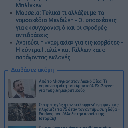
Μπλίνκεν
Μουσεία: Τελικά τι αλλάζει με το
νομοσχέδιο Μενδώνη - Οι υποσχέσεις
για εκσυγχρονισμό και οι σφοδρές
αντιδράσεις
Αγριεύει η «ναυμαχία» για τις κορβέτες -
Η κόντρα Ιταλών και Γάλλων και ο
παράγοντας εκλογές
Διαβάστε ακόμη
Από το Μίσιγκαν στον Λευκό Οίκο: Τι
σημαίνει η νίκη του Αμπντούλ Ελ-Σαγέντ
για τους Δημοκρατικούς
O στρατηγός ήταν σχιζοφρενής, εμμονικός,
πλησίαζε τα 75 όταν τον αντάμωσε η δόξα –
Εκείνος που άλλαξε την πορεία της
Ιστορίας!