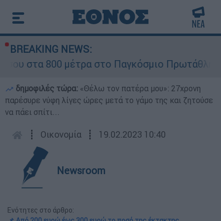
BREAKING NEWS:
α 800 μέτρα στο Παγκόσμιο Πρωτάθλημα Στίβο
δημοφιλές τώρα:
«Θέλω τον πατέρα μου»: 27χρονη
παρέσυρε νύφη λίγες ώρες μετά το γάμο της και ζητούσε
να πάει σπίτι...
┋
Οικονομία
┋
19.02.2023 10:40
Newsroom
Ενότητες στο άρθρο:
📌 Από 200 ευρώ έως 300 ευρώ το ποσό της έκτακτης