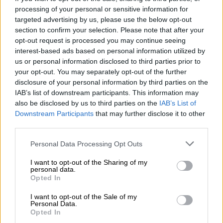
τον μήνα, έχουν προσωπική διαφορά και
processing of your personal or sensitive information for
ωφελήθηκαν μόνο από την κατάργηση της
targeted advertising by us, please use the below opt-out
section to confirm your selection. Please note that after your
ειδικής εισφοράς αλληλεγγύης κατά μέσο
opt-out request is processed you may continue seeing
όρο με 111 ευρώ ετησίως. Οι συνταξιούχοι
interest-based ads based on personal information utilized by
αυτοί είναι 300.000 και θα λάβουν 250 ευρώ.
us or personal information disclosed to third parties prior to
your opt-out. You may separately opt-out of the further
Η πέμπτη κατηγορία αφορά συνταξιούχους
disclosure of your personal information by third parties on the
που δεν είδαν ακέραια την αύξηση του 7,75%,
IAB’s list of downstream participants. This information may
also be disclosed by us to third parties on the
IAB’s List of
λόγω προσωπικής διαφοράς, έλαβαν, όμως,
Downstream Participants
that may further disclose it to other
κάποιο μικρότερο ποσοστό.
third parties.
Ειδικότερα:
Please note that this website/app uses one or more Google
Personal Data Processing Opt Outs
services and may gather and store information including but
Όσοι συνταξιούχοι λαμβάνουν άθροισμα
not limited to your visit or usage behaviour. You may click to
I want to opt-out of the Sharing of my
personal data.
κύριων συντάξεων έως 1.100 ευρώ τον μήνα
grant or deny consent to Google and its third-party tags to
Opted In
use your data for below specified purposes in below Google
και είδαν αύξηση στη σύνταξή τους έως
consent section.
I want to opt-out of the Sale of my
3,49%, τότε η έκτακτη ενίσχυση, που θα
Personal Data.
λάβουν, είναι 250 ευρώ. Στην ομάδα αυτή
Opted In