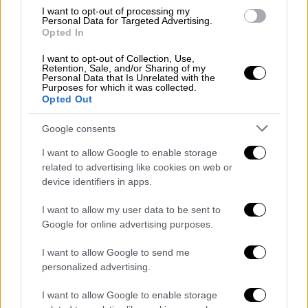
εντάσσονται περίπου 94.000 συνταξιούχοι.
I want to opt-out of processing my
Personal Data for Targeted Advertising.
Επομένως, το ποσό των 250 ευρώ θα το
Opted In
λάβουν συνολικά 394.000 συνταξιούχοι.
I want to opt-out of Collection, Use,
Retention, Sale, and/or Sharing of my
Personal Data that Is Unrelated with the
Purposes for which it was collected.
Opted Out
Google consents
I want to allow Google to enable storage
related to advertising like cookies on web or
device identifiers in apps.
I want to allow my user data to be sent to
Google for online advertising purposes.
I want to allow Google to send me
personalized advertising.
I want to allow Google to enable storage