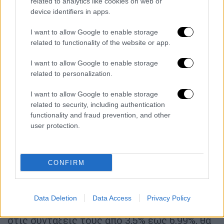
related to analytics like cookies on web or
device identifiers in apps.
I want to allow Google to enable storage
related to functionality of the website or app.
Επίσης, υπάρχουν και οι συνταξιούχοι που θα
I want to allow Google to enable storage
λάβουν το ποσό των 200 ευρώ ως έκτακτη
related to personalization.
ενίσχυση.
I want to allow Google to enable storage
related to security, including authentication
Αυτοί είναι:
functionality and fraud prevention, and other
user protection.
Περίπου 33.000 συνταξιούχοι, με άθροισμα
κύριων συντάξεων από 1.101 ευρώ έως και
1.600 ευρώ, που έχουν λάβει αύξηση στη
CONFIRM
σύνταξή τους έως 3,49%, θα λάβουν ενίσχυση
200 ευρώ και επιπλέον 125.000
συνταξιούχοι, οι οποίοι έχουν άθροισμα
Data Deletion
Data Access
Privacy Policy
συντάξεων έως 1.100 ευρώ και είδαν αύξηση
στις συντάξεις τους από 3,5% έως 6,99%, θα