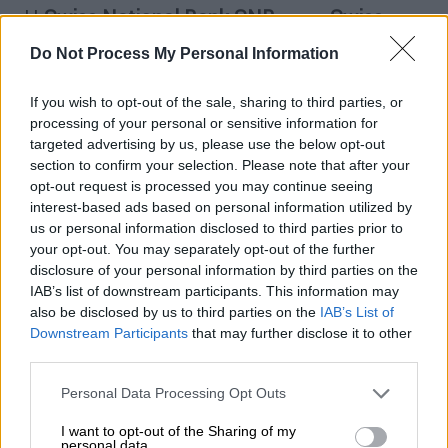
«Η
Swiss National Bank SNB
και η
Swiss
Financial Market Supervisory Authority
Do Not Process My Personal Information
FINMA
ισχυρίζονται ότι τα προβλήματα
ορισμένων τραπεζών στις ΗΠΑ δεν
If you wish to opt-out of the sale, sharing to third parties, or
αποτελούν άμεσο κίνδυνο μετάδοσης για τις
processing of your personal or sensitive information for
ελβετικές χρηματοπιστωτικές
αγορές
. Οι
targeted advertising by us, please use the below opt-out
section to confirm your selection. Please note that after your
αυστηρές απαιτήσεις κεφαλαίου και
opt-out request is processed you may continue seeing
ρευστότητας που ισχύουν για τα ελβετικά
interest-based ads based on personal information utilized by
χρηματοπιστωτικά ιδρύματα διασφαλίζουν
us or personal information disclosed to third parties prior to
τη σταθερότητά τους.
your opt-out. You may separately opt-out of the further
disclosure of your personal information by third parties on the
Η
Credit Suisse
πληροί τις απαιτήσεις
IAB’s list of downstream participants. This information may
also be disclosed by us to third parties on the
IAB’s List of
κεφαλαίου και ρευστότητας που
Downstream Participants
that may further disclose it to other
επιβάλλονται σε συστημικά σημαντικές
third parties.
τράπεζες. Εάν είναι απαραίτητο, η SNB θα
Please note that this website/app uses one or more Google
παρέχει ρευστότητα στην CS.
Personal Data Processing Opt Outs
services and may gather and store information including but
not limited to your visit or usage behaviour. You may click to
I want to opt-out of the Sharing of my
Η
SNB και η FINMA
επισημαίνουν σε αυτή
personal data.