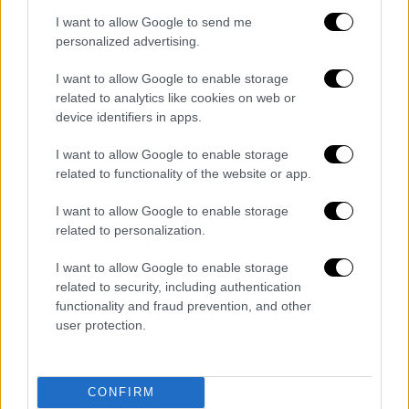
η αξία των χρεογράφων της έχουν
I want to allow Google to send me
επηρεαστεί ιδιαίτερα από τις αντιδράσεις
personalized advertising.
της αγοράς τις τελευταίες ημέρες.
I want to allow Google to enable storage
related to analytics like cookies on web or
Η FINMA βρίσκεται σε πολύ στενή επαφή με
device identifiers in apps.
την τράπεζα και έχει πρόσβαση σε όλες τις
πληροφορίες που σχετίζονται με το
I want to allow Google to enable storage
εποπτικό δίκαιο. Σε αυτό το πλαίσιο, η
related to functionality of the website or app.
FINMA επιβεβαιώνει ότι η Credit Suisse
I want to allow Google to enable storage
πληροί τις υψηλότερες απαιτήσεις
related to personalization.
κεφαλαίου και ρευστότητας που ισχύουν για
συστημικά σημαντικές τράπεζες. Επιπλέον, η
I want to allow Google to enable storage
related to security, including authentication
SNB θα παρέχει ρευστότητα στην παγκόσμια
functionality and fraud prevention, and other
ενεργή τράπεζα εάν χρειαστεί.
user protection.
Η
FINMA και η SNB
παρακολουθούν πολύ
στενά τις εξελίξεις και βρίσκονται σε στενή
CONFIRM
επαφή με το Ομοσπονδιακό Υπουργείο