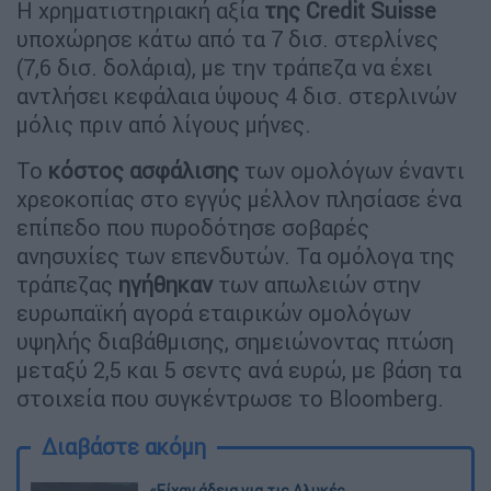
Η χρηματιστηριακή αξία
της Credit Suisse
υποχώρησε κάτω από τα 7 δισ. στερλίνες
(7,6 δισ. δολάρια), με την τράπεζα να έχει
αντλήσει κεφάλαια ύψους 4 δισ. στερλινών
μόλις πριν από λίγους μήνες.
Το
κόστος ασφάλισης
των ομολόγων έναντι
χρεοκοπίας στο εγγύς μέλλον πλησίασε ένα
επίπεδο που πυροδότησε σοβαρές
ανησυχίες των επενδυτών. Τα ομόλογα της
τράπεζας
ηγήθηκαν
των απωλειών στην
ευρωπαϊκή αγορά εταιρικών ομολόγων
υψηλής διαβάθμισης, σημειώνοντας πτώση
μεταξύ 2,5 και 5 σεντς ανά ευρώ, με βάση τα
στοιχεία που συγκέντρωσε το Bloomberg.
Διαβάστε ακόμη
«Είχαν άδεια για τις Αλυκές,