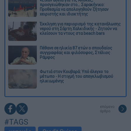
προσγειώθηκαν στο... Σαρακήνικο:
Προθεσμία να απολογηθούν ζήτησαν
χειριστής και ιδιοκτήτης
Έκκληση για περιορισμό της κατανάλωσης
νερού στη Σάρτη Χαλκιδικής - Ζητούν να
κλείσουν τα ντους στα beach bars
Πέθανε σε ηλικία 87 ετών ο σπουδαίος
συγγραφέας και φιλόσοφος, Στέλιος
Ράμφος
Φωτιά στον Κουβαρά: Υπό έλεγχο το
μέτωπο - Η στιγμή του απεγκλωβισμού
ηλικιωμένης
επόμενο
άρθρο
#TAGS