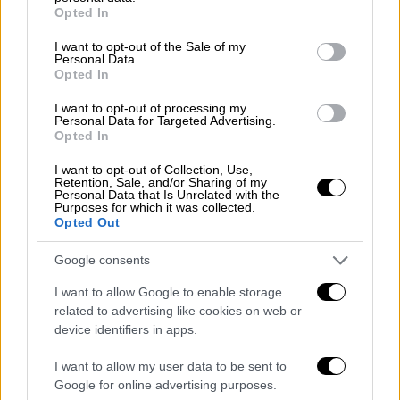
grant or deny consent to Google and its third-party tags to
την κοινή δήλωση ότι δεν υπάρχουν
Opted In
use your data for below specified purposes in below Google
ενδείξεις άμεσου κινδύνου μετάδοσης για
consent section.
I want to opt-out of the Sale of my
τα ελβετικά ιδρύματα λόγω της τρέχουσας
Personal Data.
Opted In
αναταραχής στην τραπεζική αγορά των ΗΠΑ.
I want to opt-out of processing my
Ο κανονισμός στην Ελβετία απαιτεί από όλες
Personal Data for Targeted Advertising.
Opted In
τις τράπεζες να διατηρούν αποθέματα
ασφαλείας κεφαλαίου και ρευστότητας που
I want to opt-out of Collection, Use,
Retention, Sale, and/or Sharing of my
πληρούν ή υπερβαίνουν τις ελάχιστες
Personal Data that Is Unrelated with the
Purposes for which it was collected.
απαιτήσεις των προτύπων της Βασιλείας.
Opted Out
Επιπλέον, οι
συστημικά
σημαντικές
τράπεζες πρέπει να πληρούν υψηλότερες
Google consents
απαιτήσεις κεφαλαίου και ρευστότητας.
I want to allow Google to enable storage
Αυτό επιτρέπει την απορρόφηση των
related to advertising like cookies on web or
αρνητικών επιπτώσεων μεγάλων κρίσεων
device identifiers in apps.
και κρίσεων.
I want to allow my user data to be sent to
Google for online advertising purposes.
Η χρηματιστηριακή αξία της
Credit Suisse
και