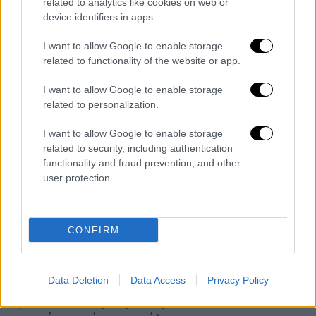
related to analytics like cookies on web or
Συνεδριάζει η κυβέρνηση της
device identifiers in apps.
Ελβετίας
I want to allow Google to enable storage
Σε αυτό το πλαίσιο, η
ομοσπονδιακή
related to functionality of the website or app.
κυβέρνηση της Ελβετίας
θα
I want to allow Google to enable storage
πραγματοποιήσει σήμερα ειδική συνεδρίαση
related to personalization.
για την Credit.
I want to allow Google to enable storage
Προσώρας δεν είναι σαφές αν θα ληφθούν
related to security, including authentication
αποφάσεις, διευκρινίζει το πρακτορείο,
functionality and fraud prevention, and other
προσθέτοντας πως η κυβέρνηση εκτιμά
user protection.
ωστόσο πως είναι επείγον να συνεδριάσει
υπό το φως των κλυδωνισμών και των
CONFIRM
αμφιβολιών που επηρεάζουν τη δεύτερη
μεγαλύτερη τράπεζα της χώρας.
Ερωτηθείσα από το Γαλλικό Πρακτορείο, η
Data Deletion
Data Access
Privacy Policy
ομοσπονδιακή καγκελαρία δεν έκανε