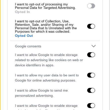
I want to opt-out of processing my
Personal Data for Targeted Advertising.
Η επικεφαλής για τις αγορές της
Hargreaves
Opted In
Lansdown
δήλωσε ότι «η
Credit Suisse
είναι
η
πρώτη μεγάλη τράπεζα που θεωρείται
I want to opt-out of Collection, Use,
Retention, Sale, and/or Sharing of my
πολύ μεγάλη για να αποτύχει και παίρνει
Personal Data that Is Unrelated with the
Purposes for which it was collected.
έκτακτη βοήθεια
», προσθέτοντας ότι «η
Opted Out
βοήθεια των 54 δισεκ. δολαρίων ανακόπτει
Google consents
τις ανησυχίες για μεγαλύτερες αναλήψεις
από την τράπεζα και τις συνέπειες για άλλα
I want to allow Google to enable storage
πιστωτικά ιδρύματα στο κόσμο που είναι
related to advertising like cookies on web or
device identifiers in apps.
εκτεθειμένα στη λειτουργία της».
I want to allow my user data to be sent to
Το κόστος ασφάλισης ομολόγων της Credit
Google for online advertising purposes.
Suisse από τον κίνδυνο χρεοκοπίας (CDS)
έκανε βουτιά μετά τη χθεσινή άνοδό του σε
I want to allow Google to send me
επίπεδα που σημειώνονται όταν υπάρχει
personalized advertising.
μεγάλο πρόβλημα.
I want to allow Google to enable storage