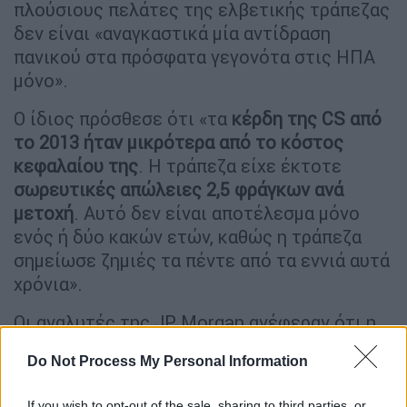
πλούσιους πελάτες της ελβετικής τράπεζας
δεν είναι «αναγκαστικά μία αντίδραση
πανικού στα πρόσφατα γεγονότα στις ΗΠΑ
μόνο».
Ο ίδιος πρόσθεσε ότι «τα
κέρδη της CS από
το 2013 ήταν μικρότερα από το κόστος
κεφαλαίου της
. Η τράπεζα είχε έκτοτε
σωρευτικές απώλειες 2,5 φράγκων ανά
μετοχή
. Αυτό δεν είναι αποτέλεσμα μόνο
ενός ή δύο κακών ετών, καθώς η τράπεζα
σημείωσε ζημιές τα πέντε από τα εννιά αυτά
χρόνια».
Οι αναλυτές της JP Morgan ανέφεραν ότι η
εξαγορά
της Credit Suisse
από τη
Do Not Process My Personal Information
μεγαλύτερη
ελβετική τράπεζα UBS είναι το
πιθανότερο σενάριο
. «Θεωρούμε ότι η
If you wish to opt-out of the sale, sharing to third parties, or