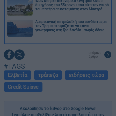
«Δεν υπήρχε οικονομικό κίνητρο» λέει ο
δικηγόρος του 55χρονου που είχε τον νεκρό
του πατέρα σε καταψύκτη στον Μυστρά
Αμερικανική πετρελαϊκή που συνδέεται με
τον Τραμπ ετοιμάζεται να κάνει
γεωτρήσεις στη Γροιλανδία... χωρίς άδεια
επόμενο
άρθρο
#TAGS
Ελβετία
τράπεζα
ειδήσεις τώρα
Credit Suisse
Ακολούθησε το Έθνος στο Google News!
Live όλες οι εξελίξεις λεπτό προς λεπτό, με την