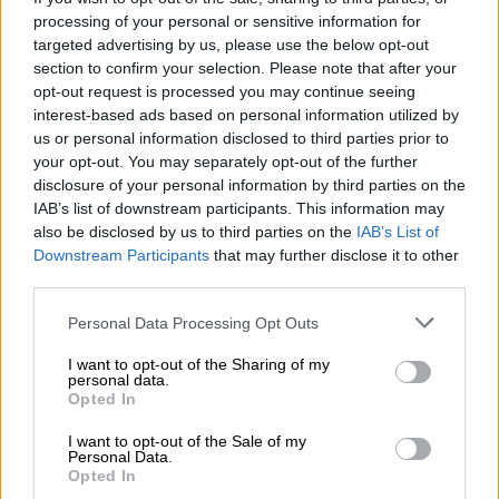
στήριξη με ρευστότητα από τη SNB δεν
processing of your personal or sensitive information for
είναι αρκετή», ανέφεραν. «Κατά την άποψή
targeted advertising by us, please use the below opt-out
μας, το στάτους κβο δεν αποτελεί πλέον
section to confirm your selection. Please note that after your
opt-out request is processed you may continue seeing
επιλογή καθώς οι ανησυχίες των
interest-based ads based on personal information utilized by
αντισυμβαλλόμενων τραπεζών αρχίζουν να
us or personal information disclosed to third parties prior to
εμφανίζονται, κάτι που αντανακλάται στην
your opt-out. You may separately opt-out of the further
αδυναμία των αγορών πιστώσεων και
disclosure of your personal information by third parties on the
IAB’s list of downstream participants. This information may
μετοχών», πρόσθεσαν.
also be disclosed by us to third parties on the
IAB’s List of
Downstream Participants
that may further disclose it to other
«Μετά τη χθεσινή ακραία μεταβλητότητα
third parties.
της μετοχής, οι ελβετικές Αρχές πρόσφεραν
τη στήριξή τους, η οποία είναι ισχυρό και
Please note that this website/app uses one or more Google
Personal Data Processing Opt Outs
services and may gather and store information including but
σημαντικό μήνυμα.
Ελπίζουμε ότι τα μέτρα
not limited to your visit or usage behaviour. You may click to
I want to opt-out of the Sharing of my
αυτά θα ηρεμήσουν τις αγορές και θα
personal data.
grant or deny consent to Google and its third-party tags to
Opted In
σπάσουν το αρνητικό σπιράλ…
Ωστόσο, θα
use your data for below specified purposes in below Google
χρειαστεί χρόνος για να ανακτηθεί πλήρως η
consent section.
I want to opt-out of the Sale of my
Personal Data.
εμπιστοσύνη στο franchise», δήλωσε
Opted In
αναλυτής της Bank Vontobel.