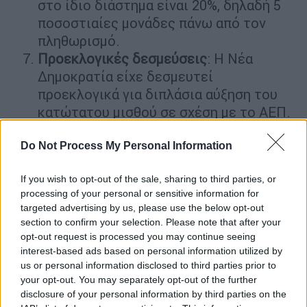
στο ίδιο διάστημα είναι 20%, δηλαδή 5
ποσοστιαίες μονάδες πάνω από τον
πληθωρισμό.
Προεκλογικές δεσμεύσεις
: Η Νέα
Δημοκρατία είχε δεσμευτεί
προεκλογικά για διπλάσια αύξηση του
κατώτατου μισθού σε σχέση με το ΑΕΠ.
Από το 2019, (δεδομένου ότι
μεσολάβησε ύφεση του 2020 τόσο στην
Do Not Process My Personal Information
Ελλάδα όσο και διεθνώς, λόγω του
If you wish to opt-out of the sale, sharing to third parties, or
κορονοϊού), έχουμε αύξηση του ΑΕΠ
processing of your personal or sensitive information for
κατά 6,5%, που σημαίνει ότι η αύξηση
targeted advertising by us, please use the below opt-out
του κατώτατου μισθού είναι τριπλάσια.
section to confirm your selection. Please note that after your
«Όχι μόνο τηρήσαμε την δέσμευση, αλλά
opt-out request is processed you may continue seeing
interest-based ads based on personal information utilized by
προχωρήσαμε πολύ περισσότερο»,
us or personal information disclosed to third parties prior to
υπογράμμισε ο κ. Χατζηδάκης.
your opt-out. You may separately opt-out of the further
disclosure of your personal information by third parties on the
Ο υπουργός Εργασίας και Κοινωνικών