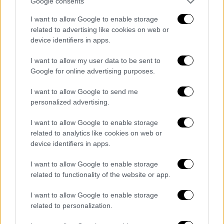
ασφαλιστικών εισφορών, καθώς θα οδηγήσει
Google consents
σε έλεγχο της παραβατικότητας και
I want to allow Google to enable storage
περισσότερη ασφαλιστική ύλη», τόνισε.
related to advertising like cookies on web or
Εξάλλου, αναφορικά με την πρόταση του
device identifiers in apps.
προέδρου του ΣΥΡΙΖΑ για τον κατώτατο
I want to allow my user data to be sent to
μισθό, ο κ. Χατζηδάκης υπενθύμισε ότι ο κ.
Google for online advertising purposes.
Τσίπρας, μέχρι το φθινόπωρο, πρότεινε 800
I want to allow Google to send me
ευρώ, ενώ τώρα προτείνει 880 ευρώ,
personalized advertising.
υπερακοντίζοντας στη ΓΣΕΕ που πρότεινε
826 ευρώ. «Κατά το βασιλικότερος του
I want to allow Google to enable storage
βασιλέως, εμφανίζεται εργατικότερος των
related to analytics like cookies on web or
device identifiers in apps.
εργατών. Αν εμείς φθάναμε στα 880 ευρώ, θα
έλεγε ότι εννοούσε 980. Δεν μπορούμε να
I want to allow Google to enable storage
κάνουμε με αυτόν τον τρόπο σοβαρή
related to functionality of the website or app.
πολιτική», τόνισε ο υπουργός.
I want to allow Google to enable storage
Κλείνοντας την τοποθέτησή του, ο κ.
related to personalization.
Χατζηδάκης είπε: «Φτάσαμε εδώ, γιατί