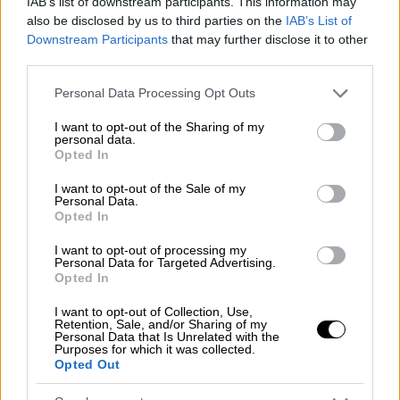
IAB’s list of downstream participants. This information may
Υποθέσεων αναφέρθηκε ακόμη σε
σειρά
also be disclosed by us to third parties on the
IAB’s List of
μέτρων
υπέρ των
εργαζομένων
, που
Downstream Participants
that may further disclose it to other
third parties.
εφαρμόζει η κυβέρνηση, λόγω των ειδικών
συνθηκών που επικρατούν, όπως η
Please note that this website/app uses one or more Google
Personal Data Processing Opt Outs
services and may gather and store information including but
επιδότηση στην κατανάλωση ρεύματος και
not limited to your visit or usage behaviour. You may click to
I want to opt-out of the Sharing of my
φυσικού αερίου, η προπληρωμένη κάρτα για
personal data.
grant or deny consent to Google and its third-party tags to
Opted In
αγορά
καυσίμων κίνησης, το market pass, το
use your data for below specified purposes in below Google
αυξημένο επίδομα θέρμανσης κ.ά..
consent section.
I want to opt-out of the Sale of my
Personal Data.
Σε ερώτηση για τις ασφαλιστικές εισφορές,
Opted In
ο κ. Χατζηδάκης σημείωσε ότι ισχύει η
I want to opt-out of processing my
δέσμευση του πρωθυπουργού για περαιτέρω
Personal Data for Targeted Advertising.
Opted In
μείωση (πέρα από τη μείωση κατά 4,4
μονάδες που έχει ήδη εφαρμοστεί). «Η
I want to opt-out of Collection, Use,
Retention, Sale, and/or Sharing of my
γενική εφαρμογή της Ψηφιακής Κάρτας
Personal Data that Is Unrelated with the
Purposes for which it was collected.
Εργασίας θα επιτρέψει να προχωρήσουμε με
Opted Out
πολύ πιο δομημένο τρόπο στη μείωση των