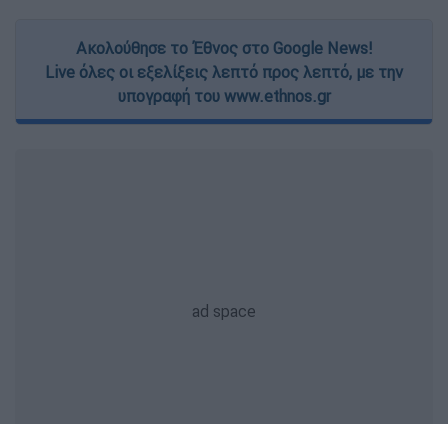
Ακολούθησε το Έθνος στο Google News!
Live όλες οι εξελίξεις λεπτό προς λεπτό, με την
υπογραφή του www.ethnos.gr