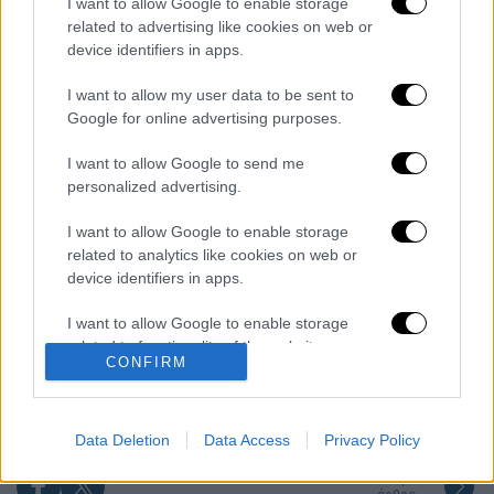
I want to allow Google to enable storage
related to advertising like cookies on web or
Διαβάστε ακόμη
device identifiers in apps.
Kadebostany στο ethnos.gr: «Κάποτε
πίστευα ότι το να είσαι outsider ήταν
I want to allow my user data to be sent to
αδυναμία, τώρα το βλέπω ως δύναμη»
Google for online advertising purposes.
I want to allow Google to send me
«Χωρίς σκηνές και κουβέρτες σε ακραίες
θερμοκρασίες»: Σε δραματικές συνθήκες
personalized advertising.
χιλιάδες μετανάστες στη Θέουτα
I want to allow Google to enable storage
related to analytics like cookies on web or
«Δεν υπήρχε οικονομικό κίνητρο» λέει ο
δικηγόρος του 55χρονου που είχε τον νεκρό
device identifiers in apps.
του πατέρα σε καταψύκτη στον Μυστρά
I want to allow Google to enable storage
Αμερικανική πετρελαϊκή που συνδέεται με
related to functionality of the website or app.
CONFIRM
τον Τραμπ ετοιμάζεται να κάνει
γεωτρήσεις στη Γροιλανδία... χωρίς άδεια
I want to allow Google to enable storage
related to personalization.
Data Deletion
Data Access
Privacy Policy
I want to allow Google to enable storage
επόμενο
related to security, including authentication