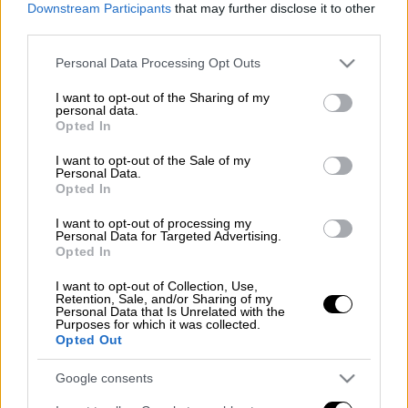
Downstream Participants
that may further disclose it to other
third parties.
Σημαντική
επιτάχυνση
του ρυθμού αύξησης
Please note that this website/app uses one or more Google
Personal Data Processing Opt Outs
των
μισθών
προβλέπει για το
2023
η ΤτΕ
services and may gather and store information including but
στην ετήσια έκθεσή της για την
ελληνική
not limited to your visit or usage behaviour. You may click to
I want to opt-out of the Sharing of my
personal data.
οικονομία.
Ειδικότερα η κεντρική τράπεζα
grant or deny consent to Google and its third-party tags to
Opted In
use your data for below specified purposes in below Google
προβλέπει αύξηση 5% των αμοιβών
consent section.
I want to opt-out of the Sale of my
εξαρτημένης εργασίας ανά μισθωτό για το
Personal Data.
2023 με βάση στοιχεία της ΕΛΣΤΑΤ,
Opted In
καταγράφωντας ιδιαίτερα συγκρατημένες
I want to opt-out of processing my
αυξήσεις των μέσων αμοιβών το 2022 σε
Personal Data for Targeted Advertising.
Opted In
επίπεδο μόλις 0,3%. Το σύνολο των μισθών
προβλέπεται να αυξηθεί με ρυθμό 7% το
I want to opt-out of Collection, Use,
Retention, Sale, and/or Sharing of my
2023, στοιχείο που αντανακλά προφανώς και
Personal Data that Is Unrelated with the
Purposes for which it was collected.
την αύξηση της απασχόλησης όπως και την
Opted Out
περαιτέρω μείωση της ανεργίας.
Google consents
Διαβάστε περισσότερα στην
imerisia.gr