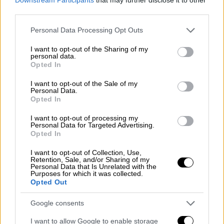
ξεκινήσουν το επόμενο διάστημα. Πρόκειται
third parties.
για τα φωτοβολταϊκά στη στέγη, το Αλλάζω
Please note that this website/app uses one or more Google
Personal Data Processing Opt Outs
Θερμοσίφωνα, το Εξοικονομώ 2023 για όλα
services and may gather and store information including but
τα νοικοκυριά, το Εξοικονομώ -Ανακαινίζω
not limited to your visit or usage behaviour. You may click to
I want to opt-out of the Sharing of my
personal data.
grant or deny consent to Google and its third-party tags to
για νέους και το Εξοικονομώ επιχειρήσεων.
Opted In
use your data for below specified purposes in below Google
consent section.
Ο προϋπολογισμός επιδότησης των
I want to opt-out of the Sale of my
Personal Data.
προγραμμάτων ανέρχεται στα 1, 2 δισ ευρώ
Opted In
που θα διατεθούν τον επόμενο χρόνο. Ο κ.
I want to opt-out of processing my
Σκρέκας επεσήμανε, αυτά τα χρήματα, θα
Personal Data for Targeted Advertising.
κινητοποιήσουν πάνω από 2 δισ. ευρώ
Opted In
επενδύσεων.
I want to opt-out of Collection, Use,
Retention, Sale, and/or Sharing of my
Personal Data that Is Unrelated with the
Ο υπουργός δήλωσε ακόμη ότι με τη
βοήθεια
Purposes for which it was collected.
της κρατικής επιδότησης
στο
ρεύμα
,
Opted Out
υπάρχουν
πάροχοι
που για τον Απρίλιο έχουν
Google consents
ανακοινώσει τιμές που προσεγγίζουν τα
προ
ενεργειακής κρίσης
επίπεδα
.
I want to allow Google to enable storage