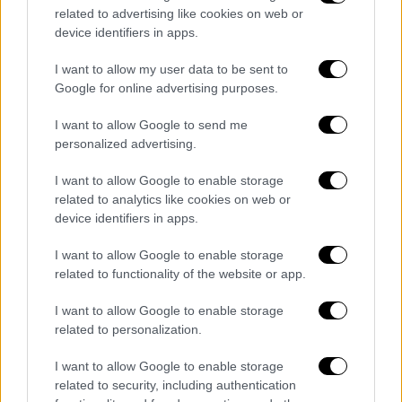
related to advertising like cookies on web or
Όπως εξήγησε, σε κάποιους προμηθευτές η
device identifiers in apps.
τιμή λιανικής μειώνεται στα 9 λεπτά η
I want to allow my user data to be sent to
κιλοβατώρα, όταν η τιμή της ΔΕΗ πριν την
Google for online advertising purposes.
κρίση ήταν περίπου στα 11 λεπτά.
I want to allow Google to send me
ΟΛΕΣ ΟΙ ΕΙΔΗΣΕΙΣ
personalized advertising.
Τρένα: Έμεινε από ρεύμα το Intercity και
I want to allow Google to enable storage
ακινητοποιήθηκε στη Λάρισα - «Δεν
related to analytics like cookies on web or
device identifiers in apps.
υπήρχε σχέδιο», καταγγέλλει επιβάτης
Θεσσαλονίκη: Μητέρα 15χρονου
I want to allow Google to enable storage
καταγγέλλει ξυλοδαρμό του παιδιού της
related to functionality of the website or app.
από αστυνομικό - Τον πάταγε επί 4
I want to allow Google to enable storage
λεπτά και έκανε σχόλια για το χρώμα
related to personalization.
του
Μαρουσάκης για τον καιρό της Μεγάλης
I want to allow Google to enable storage
Εβδομάδας: Οι βροχερές ημέρες και το
related to security, including authentication