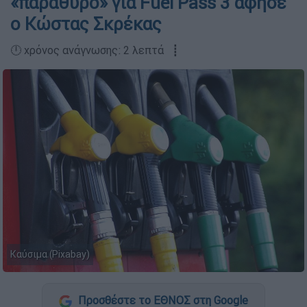
«παράθυρο» για Fuel Pass 3 άφησε
ο Κώστας Σκρέκας
🕛 χρόνος ανάγνωσης: 2 λεπτά ┋
Καύσιμα (Pixabay)
Προσθέστε το ΕΘΝΟΣ στη Google