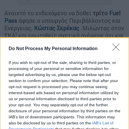
Ανοιχτό το ενδεχόμενο να δοθεί
τρίτο
Fuel
Pass
άφησε ο υπουργός Περιβάλλοντος και
Ενέργειας,
Κώστας Σκρέκας
. Μιλώντας στον
ΣΚΑΪ και ερωτηθείς σχετικά ανέφερε ότι και
στη χώρα μας είναι πολύ ακριβά τα καύσιμα
Do Not Process My Personal Information
κίνησης.
«Παρακολουθούμε την εξέλιξη, αν δούμε ότι
If you wish to opt-out of the sale, sharing to third parties, or
processing of your personal or sensitive information for
οι τιμές
λιανικής ανεβαίνουν
σε όλα τα
targeted advertising by us, please use the below opt-out
επίπεδα, εδώ είμαστε να
στηρίξουμε
όπως
section to confirm your selection. Please note that after your
το
κάναμε και με το fuel pass
» τόνισε ο κ.
opt-out request is processed you may continue seeing
Σκρεκας.
interest-based ads based on personal information utilized by
us or personal information disclosed to third parties prior to
Παράλληλα, ο υπουργός αναφέρθηκε σε
your opt-out. You may separately opt-out of the further
disclosure of your personal information by third parties on the
πέντε προγράμματα για νοικοκυριά
και
IAB’s list of downstream participants. This information may
επαγγελματίες με την υποβολή αιτήσεων σε
also be disclosed by us to third parties on the
IAB’s List of
ηλεκτρονικές πλατφόρμες που θα
Downstream Participants
that may further disclose it to other