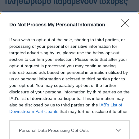
πληθωρισμό παραμένουν ισχυρές
Do Not Process My Personal Information
If you wish to opt-out of the sale, sharing to third parties, or
processing of your personal or sensitive information for
targeted advertising by us, please use the below opt-out
section to confirm your selection. Please note that after your
opt-out request is processed you may continue seeing
interest-based ads based on personal information utilized by
us or personal information disclosed to third parties prior to
your opt-out. You may separately opt-out of the further
disclosure of your personal information by third parties on the
Η πρόεδρος της ΕΚΤ, Κριστίν Λαγκάρντ (Associated Press)
IAB’s list of downstream participants. This information may
also be disclosed by us to third parties on the
IAB’s List of
Downstream Participants
that may further disclose it to other
Προσθέστε το ΕΘΝΟΣ στη Google
third parties.
Please note that this website/app uses one or more Google
Personal Data Processing Opt Outs
H
Ευρωπαϊκή Κεντρική Τράπεζα (ΕΚΤ)
είναι
services and may gather and store information including but