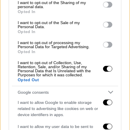
έτοιμη να δράσει, αν χρειαστεί, δήλωσε η
not limited to your visit or usage behaviour. You may click to
I want to opt-out of the Sharing of my
personal data.
Κριστίν Λαγκάρντ
, στην ομιλία που έκανε
grant or deny consent to Google and its third-party tags to
Opted In
use your data for below specified purposes in below Google
στην ετήσια σύνοδο του ΔΝΤ και της
consent section.
I want to opt-out of the Sale of my
Παγκόσμιας Τράπεζας.
Personal Data.
Opted In
Διαβάστε περισσότερα στο
imerisia.gr
I want to opt-out of processing my
Personal Data for Targeted Advertising.
Διαβάστε ακόμη
Opted In
Η «ακτινογραφία» της καταστροφής από
I want to opt-out of Collection, Use,
τις φωτιές στη Δυτική Αττική - Οι
Retention, Sale, and/or Sharing of my
εκτάσεις που κάηκαν και η επόμενη μέρα
Personal Data that Is Unrelated with the
του δάσους
Purposes for which it was collected.
Opted Out
«Κλειδί» η ιατροδικαστική για τον 90χρονο
που έκρυβε ο γιος του στον καταψύκτη -
Google consents
«Τον αγαπούσε παθολογικά»
I want to allow Google to enable storage
Το βαρύ τίμημα της υπογεννητικότητας: 11
related to advertising like cookies on web or
σχολεία λιγότερα τη νέα σχολική χρονιά
device identifiers in apps.
στα Δωδεκάνησα
I want to allow my user data to be sent to