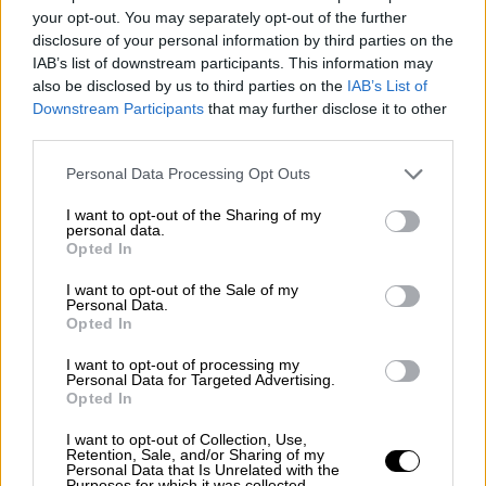
Έχουν υπογραφεί συμβάσεις με
your opt-out. You may separately opt-out of the further
τέσσερις δήμους (Νεάπολης Συκεών,
disclosure of your personal information by third parties on the
Γαλατσίου, Χαλκιδέων και Τρίπολης).
IAB’s list of downstream participants. This information may
also be disclosed by us to third parties on the
IAB’s List of
Άλλες τρεις συμβάσεις έχουν σταλεί
Downstream Participants
that may further disclose it to other
στο Ελεγκτικό Συνέδριο για
third parties.
προσυμβατικό έλεγχο και 10 βρίσκονται
Please note that this website/app uses one or more Google
σε στάδιο υπογραφής. Το αμέσως
Personal Data Processing Opt Outs
services and may gather and store information including but
επόμενο διάστημα και αφού ληφθούν οι
not limited to your visit or usage behaviour. You may click to
I want to opt-out of the Sharing of my
αποφάσεις από τα δημοτικά συμβούλια,
personal data.
grant or deny consent to Google and its third-party tags to
Opted In
θα υπογραφούν οι συμβάσεις με τους
use your data for below specified purposes in below Google
consent section.
υπόλοιπους δήμους, που έχουν δηλώσει
I want to opt-out of the Sale of my
Personal Data.
ενδιαφέρον συμμετοχής.
Opted In
Έχει εκδηλωθεί ενδιαφέρον από
I want to opt-out of processing my
ιδιοκτήτες ακινήτων και υπάρχουν 685
Personal Data for Targeted Advertising.
διαθέσιμα διαμερίσματα που
Opted In
συμμετείχαν στα προγράμματα ΕΣΤΙΑ
I want to opt-out of Collection, Use,
2021 και ΕΣΤΙΑ ΙΙ.
Retention, Sale, and/or Sharing of my
Personal Data that Is Unrelated with the
Purposes for which it was collected.