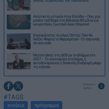
γνώση, τη φύση και την τεχνολογία
Απίστευτη ιστορία στην Ελλάδα – Πώς μια
μπάλα ταξίδεψε στη θάλασσα 80 μίλια για
να κρατήσει ζωντανό έναν 30χρονο!
Κορυφώνεται το κύμα ζέστης: Πού θα
δείξει 40αρια το θερμόμετρο - Οι περιοχές
σε red code
Μητσοτάκης στη ΔΕΘ με το βλέμμα στο
2027 – Το οικονομικό στοίχημα, η
αυτοδυναμία και η δύσκολη διαδρομή μέχρι
τις κάλπες
επόμενο
άρθρο
#TAGS
ενοίκια
πρόγραμμα