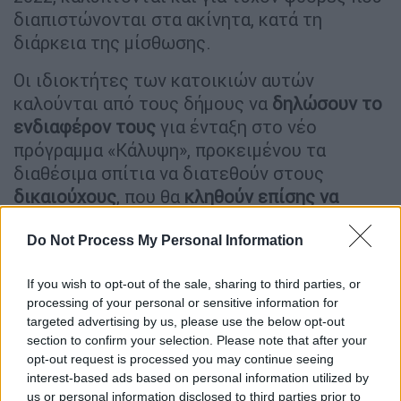
διαπιστώνονται στα ακίνητα, κατά τη
διάρκεια της μίσθωσης.
Οι ιδιοκτήτες των κατοικιών αυτών
καλούνται από τους δήμους να
δηλώσουν το
ενδιαφέρον τους
για ένταξη στο νέο
πρόγραμμα «Κάλυψη», προκειμένου τα
διαθέσιμα σπίτια να διατεθούν στους
δικαιούχους
, που θα
κληθούν επίσης να
υποβάλουν αιτήσεις στους δήμους.
Do Not Process My Personal Information
Με βάση τα μέχρι στιγμής στοιχεία:
If you wish to opt-out of the sale, sharing to third parties, or
Έχουν δηλώσει συμμετοχή στο
processing of your personal or sensitive information for
πρόγραμμα «Κάλυψη» 46 δήμοι από όλη
targeted advertising by us, please use the below opt-out
τη χώρα, (στους οποίους
section to confirm your selection. Please note that after your
περιλαμβάνονται οι δήμοι Αθηναίων και
opt-out request is processed you may continue seeing
interest-based ads based on personal information utilized by
Θεσσαλονίκης).
us or personal information disclosed to third parties prior to