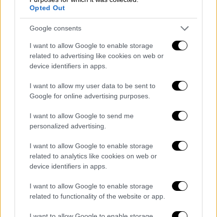
Ο υπουργός Εργασίας και Κοινωνικών
Opted Out
Υποθέσεων,
Κωστής Χατζηδάκης
, δήλωσε:
Google consents
«Μετά το πρόγραμμα "Σπίτι μου" για την
παροχή άτοκων ή χαμηλότοκων στεγαστικών
I want to allow Google to enable storage
related to advertising like cookies on web or
δανείων σε νέους για την απόκτηση
device identifiers in apps.
ιδιόκτητης κατοικίας, για το οποίο ξεκίνησε
ήδη η υποβολή αιτήσεων στις τράπεζες,
I want to allow my user data to be sent to
σήμερα ξεκίνησε η εφαρμογή και του
Google for online advertising purposes.
προγράμματος "Κάλυψη", που εξασφαλίζει
I want to allow Google to send me
δωρεάν στέγαση σε ευάλωτους νέους με
personalized advertising.
μίσθωση ιδιωτικών κατοικιών. Η
επανεκκίνηση της στεγαστικής πολιτικής
I want to allow Google to enable storage
related to analytics like cookies on web or
του κράτους γίνεται πράξη με
device identifiers in apps.
συγκεκριμένες δράσεις, που στηρίζουν
πρώτα από όλα τους νέους, αλλά και τους
I want to allow Google to enable storage
ευάλωτους. Η κυβέρνηση προχωρά στην
related to functionality of the website or app.
υλοποίηση του συνόλου των δράσεων που
I want to allow Google to enable storage