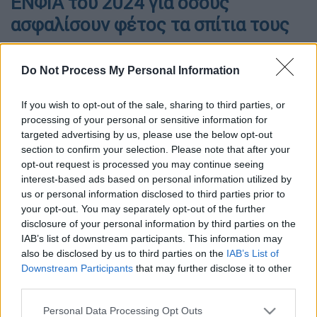
ΕΝΦΙΑ του 2024 για όσους
ασφαλίσουν φέτος τα σπίτια τους
Do Not Process My Personal Information
If you wish to opt-out of the sale, sharing to third parties, or
processing of your personal or sensitive information for
targeted advertising by us, please use the below opt-out
section to confirm your selection. Please note that after your
opt-out request is processed you may continue seeing
interest-based ads based on personal information utilized by
us or personal information disclosed to third parties prior to
your opt-out. You may separately opt-out of the further
disclosure of your personal information by third parties on the
Ακίνητα (ΚΟΝΤΑΡΙΝΗΣ ΓΙΩΡΓΟΣ EUROKNISSI)
IAB’s list of downstream participants. This information may
also be disclosed by us to third parties on the
IAB’s List of
Downstream Participants
that may further disclose it to other
third parties.
Προσθέστε το ΕΘΝΟΣ στη Google
Please note that this website/app uses one or more Google
Personal Data Processing Opt Outs