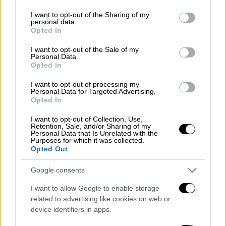
Φοροεκπτώσεις
, μέσω της μείωσης του
services and may gather and store information including but
not limited to your visit or usage behaviour. You may click to
I want to opt-out of the Sharing of my
ΕΝΦΙΑ
κατά 10% για δαπάνες ασφαλιστικής
personal data.
grant or deny consent to Google and its third-party tags to
προστασίας κατοικιών από τις φυσικές
Opted In
use your data for below specified purposes in below Google
καταστροφές υπόσχεται η κυβέρνηση.
consent section.
I want to opt-out of the Sale of my
Σύμφωνα με τον σχεδιασμό όσοι ιδιοκτήτες
Personal Data.
Opted In
ασφαλίσουν
τα ακίνητά τους το 2023 θα
πληρώσουν
μειωμένο ΕΝΦΙΑ το 2024.
I want to opt-out of processing my
Personal Data for Targeted Advertising.
Opted In
Διαβάστε περισσότερα στο
imerisia.gr
I want to opt-out of Collection, Use,
Διαβάστε ακόμη
Retention, Sale, and/or Sharing of my
Personal Data that Is Unrelated with the
Purposes for which it was collected.
Επιστήμονες ανακάλυψαν τον τέταρτο
Opted Out
γνωστό τύπο μεταδοτικού καρκίνου στον
κόσμο
Google consents
I want to allow Google to enable storage
Μουντιάλ 2026: «Θα ανατινάξω τον Μέσι με
τέσσερις βόμβες» - Οι τρομοκρατικές
related to advertising like cookies on web or
απειλές που ερεύνησε το FBI
device identifiers in apps.