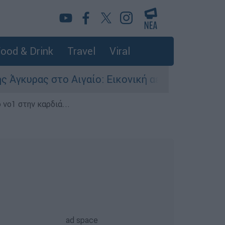
ood & Drink
Travel
Viral
ας στο Αιγαίο: Εικονική αερομαχία ανάμεσα σε 
 νο1 στην καρδιά...