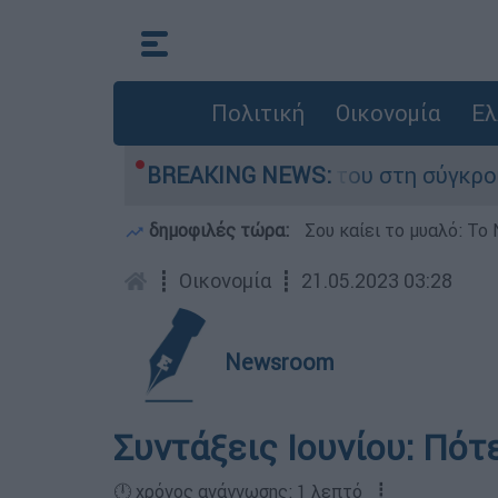
Πολιτική
Οικονομία
Ελ
η Δαμίγο που έχασε τη ζωή του στη σύγκρουση 
BREAKING NEWS:
δημοφιλές τώρα:
Σου καίει το μυαλό: Το 
┋
Οικονομία
┋
21.05.2023 03:28
Newsroom
Συντάξεις Ιουνίου: Πότ
🕛 χρόνος ανάγνωσης: 1 λεπτό ┋