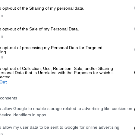
o opt-out of the Sharing of my personal data.
In
o opt-out of the Sale of my Personal Data.
In
 το ΕΘΝΟΣ στη Google
to opt-out of processing my Personal Data for Targeted
ing.
και των
επικουρικών
συντάξεων
του
In
o opt-out of Collection, Use, Retention, Sale, and/or Sharing
ersonal Data that Is Unrelated with the Purposes for which it
μογής του μέτρου της ταυτόχρονης
lected.
ουρικών συντάξεων, το πρόγραμμα
Out
ξής
:
consents
θα καταβληθούν οι κύριες και οι επικουρικές
o allow Google to enable storage related to advertising like cookies on
υ προέρχονται από τους τέως φορείς:
evice identifiers in apps.
ΤΑΠ-ΜΜΕ και ΔΕΗ.
καταβληθούν οι κύριες και οι επικουρικές
o allow my user data to be sent to Google for online advertising
 προέρχονται από τους τέως φορείς: ΙΚΑ-
s.