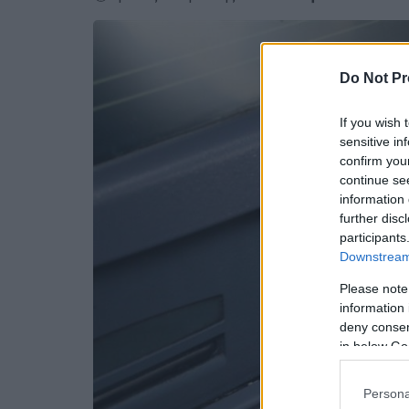
Do Not Pr
If you wish 
sensitive in
confirm you
continue se
information 
further disc
participants
Downstream 
Please note
information 
deny consent
in below Go
Persona