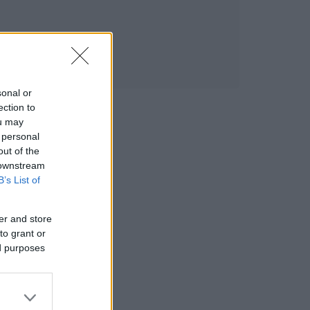
sonal or
ection to
ou may
 personal
out of the
 downstream
B’s List of
er and store
to grant or
ed purposes