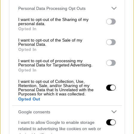
Mετά τις εκλογές θα ολοκληρωθεί ο
Please note that this website/app uses one or more Google
Personal Data Processing Opt Outs
έλεγχος των αιτήσεων – ενστάσεων για
services and may gather and store information including but
«κούρεμα» των
αντικειμενικών αξιών
των
not limited to your visit or usage behaviour. You may click to
I want to opt-out of the Sharing of my
personal data.
ακινήτων που έχουν υποβάλει σχεδόν ένας
grant or deny consent to Google and its third-party tags to
Opted In
use your data for below specified purposes in below Google
στους δύο δήμους της χώρας.Ταυτόχρονα θα
consent section.
I want to opt-out of the Sale of my
προχωρήσει η επέκταση του αντικειμενικού
Personal Data.
συστήματος σε 2.167 περιοχές σε όλη τη
Opted In
χώρα, αλλά και η ενεργοποίηση του
I want to opt-out of processing my
συστήματος αυτόματης αναπροσαρμογής
Personal Data for Targeted Advertising.
Opted In
των αντικειμενικών αξιών στα επίπεδα των
τιμών της αγοράς.
I want to opt-out of Collection, Use,
Retention, Sale, and/or Sharing of my
Personal Data that Is Unrelated with the
Διαβάστε περισσότερα στο
imerisia.gr
Purposes for which it was collected.
Opted Out
Διαβάστε ακόμη
Google consents
Kadebostany στο ethnos.gr: «Κάποτε
I want to allow Google to enable storage
πίστευα ότι το να είσαι outsider ήταν
αδυναμία, τώρα το βλέπω ως δύναμη»
related to advertising like cookies on web or