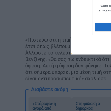
I want t
authenti
«Πιστεύω ότι η τιμή της αμόλυβδης 
έτσι όπως βλέπουμε τις προβλέψεις 
Άλλωστε το τελευταίο διάστημα υπήρ
βενζίνης. «Θα σας πω ενδεικτικά ότι
ύφεση. Αυτή η ύφεση δεν φάνηκε. Τε
ότι σήμερα υπάρχει μια μέση τιμή στ
είναι αντιπροσωπευτική» σχολίασε.
Διαβάστε ακόμη
«Στέρεψε» η
Στη φυλακή ο
αγορά από
δήμαρχος