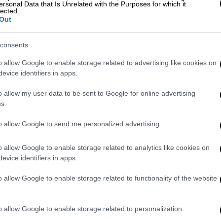
ersonal Data that Is Unrelated with the Purposes for which it
όλυβδης βενζίνης θα έχει ξεφύγει. Ήδη
lected.
Out
 το τέλος του Αυγούστου η τιμή της θα
άλα αστικά κέντρα η τιμή της αμόλυβδης να
consents
ων 2 ευρώ» σημείωσε ο αντιπρόεδρος του
ν Καυσίμων Αττικής στον ΣΚΑΙ.
o allow Google to enable storage related to advertising like cookies on
evice identifiers in apps.
o allow my user data to be sent to Google for online advertising
s.
to allow Google to send me personalized advertising.
o allow Google to enable storage related to analytics like cookies on
evice identifiers in apps.
o allow Google to enable storage related to functionality of the website
o allow Google to enable storage related to personalization.