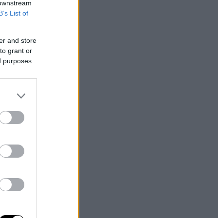
 downstream
B’s List of
er and store
to grant or
ed purposes