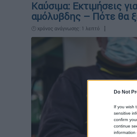
Καύσιμα: Εκτιμήσεις για
αμόλυβδης – Πότε θα ξ
🕛 χρόνος ανάγνωσης: 1 λεπτό ┋
Do Not Pr
If you wish 
sensitive in
confirm you
continue se
information 