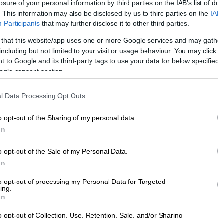
losure of your personal information by third parties on the IAB’s list of
. This information may also be disclosed by us to third parties on the
IA
Participants
that may further disclose it to other third parties.
 that this website/app uses one or more Google services and may gath
including but not limited to your visit or usage behaviour. You may click 
 to Google and its third-party tags to use your data for below specifi
ogle consent section.
l Data Processing Opt Outs
 το ΕΘΝΟΣ στη Google
o opt-out of the Sharing of my personal data.
In
νήσεις βάζουν πλέον οι οδηγοί, καθώς οι
υν πάρει «φωτιά», με την Ελλάδα να
o opt-out of the Sale of my Personal Data.
ακρίβειας
. Μάλιστα οι εκπρόσωποι των
In
ις, με τις εκτιμήσεις να κάνουν λόγο για
to opt-out of processing my Personal Data for Targeted
ρο.
ing.
In
ξεφύγει»
o opt-out of Collection, Use, Retention, Sale, and/or Sharing