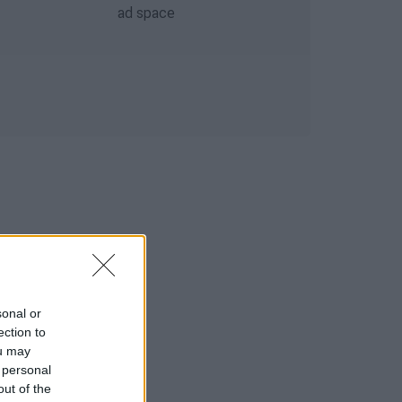
sonal or
ection to
ou may
 personal
out of the