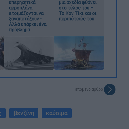
υπερηχητικά
μια σχεδία φθάνει
αεροπλάνα
στο τέλος του –
ετοιμάζονται να
Το Κον Τίκι και οι
ξαναπετάξουν -
περιπέτειές του
Αλλά υπάρχει ένα
πρόβλημα
επόμενο άρθρο
ς
βενζίνη
καύσιμα