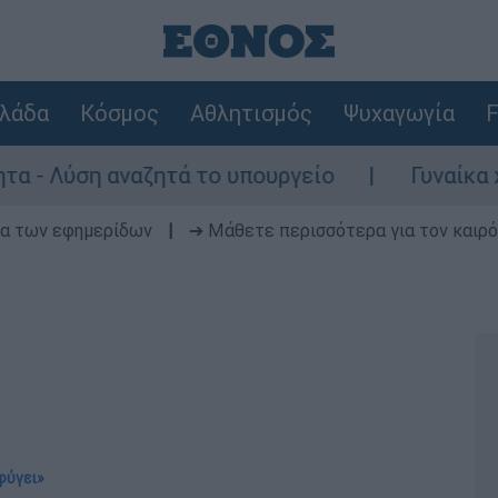
λάδα
Κόσμος
Αθλητισμός
Ψυχαγωγία
F
ση αναζητά το υπουργείο
Γυναίκα χωρίς 
δα των εφημερίδων
|
➔ Μάθετε περισσότερα για τον καιρό
φύγει»