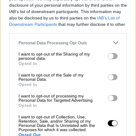
disclosure of your personal information by third parties on the
ξένους και Έλληνες τουρίστες
, οι
IAB’s list of downstream participants. This information may
επιχειρηματίες της εστίασης υποστηρίζουν
also be disclosed by us to third parties on the
IAB’s List of
πως
δεν μπορούν να μειώσουν τις τιμές
Downstream Participants
that may further disclose it to other
γιατί αγοράζουν πανάκριβα τις πρώτες ύλες
.
third parties.
Please note that this website/app uses one or more Google
Personal Data Processing Opt Outs
services and may gather and store information including but
not limited to your visit or usage behaviour. You may click to
I want to opt-out of the Sharing of my
personal data.
grant or deny consent to Google and its third-party tags to
Opted In
use your data for below specified purposes in below Google
consent section.
I want to opt-out of the Sale of my
Personal Data.
Opted In
I want to opt-out of processing my
Personal Data for Targeted Advertising.
Opted In
I want to opt-out of Collection, Use,
Retention, Sale, and/or Sharing of my
Σύμφωνα με τον πρόεδρο του Συλλόγου
Personal Data that Is Unrelated with the
Εστίασης «Ασπίδα» Μυτιλήνης
, «η
Purposes for which it was collected.
Opted Out