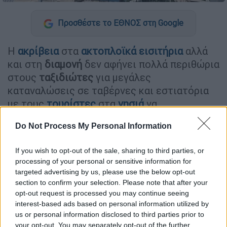
Προσθέστε το ΕΘΝΟΣ στη Google
Η
ακρίβεια
στα
ακτοπλοϊκά εισιτήρια
αλλά
και στη
διαμονή
δεν αφήνει πολλά περιθώρια
στους
ταξιδιώτες
για μεγάλες
καταναλώσεις σε ταβέρνες και εστιατόρια
με τους
τουρίστες
στα
νησιά
να
αναγκάζονται να…
κόβουν γεύματα
.
Do Not Process My Personal Information
Οι επιχειρηματίες της εστίασης βλέπουν τα
καταστήματά
τους να γεμίζουν
αλλά τους
If you wish to opt-out of the sale, sharing to third parties, or
processing of your personal or sensitive information for
τζίρους τους να πέφτουν συγκριτικά με
targeted advertising by us, please use the below opt-out
πέρσι
.
section to confirm your selection. Please note that after your
opt-out request is processed you may continue seeing
Κι ενώ τα σχόλια για ακρίβεια και
μεγάλες
interest-based ads based on personal information utilized by
αυξήσεις στους καταλόγους
us or personal information disclosed to third parties prior to
πολλαπλασιάζονται στα
social media
από
your opt-out. You may separately opt-out of the further