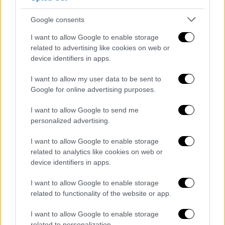
επισκεψιμότητα
είναι πάνω – περισσότερος
κόσμος σε σχέση με πέρσι όμως ο τζίρος και
Google consents
η κατανάλωση είναι 20% κάτω και αυτό
I want to allow Google to enable storage
οφείλεται στο
μικρότερο πορτοφόλι
που
related to advertising like cookies on web or
έχουν οι
τουρίστες
».
device identifiers in apps.
«Η κατανάλωση έχει πέσει πάρα πολύ
ο
I want to allow my user data to be sent to
πελάτης τρώει το απαραίτητο πιάτο με ένα
Google for online advertising purposes.
αναψυκτικό αλλά δεν παίρνει επιδόρπιο ή
I want to allow Google to send me
καλό μπουκάλι κρασί
», δήλωσε στο OPEN ο
personalized advertising.
αντιπρόεδρος εστιατόρων Ρόδου
.
I want to allow Google to enable storage
Σύμφωνα με την
ΕΛΣΤΑΤ
οι τιμές που
related to analytics like cookies on web or
πωλούν οι παραγωγοί τα προϊόντα τους
device identifiers in apps.
αυξήθηκαν τον Ιούνιο σε επίπεδα ρεκόρ 23
I want to allow Google to enable storage
ετών, με το ελαιόλαδο να πωλείται 71,1%
related to functionality of the website or app.
πάνω στη
χονδρική
από πέρσι, τα
φρούτα
39% πάνω, τις
πατάτες
27,2% τα
λαχανικά
και
I want to allow Google to enable storage
related to personalization.