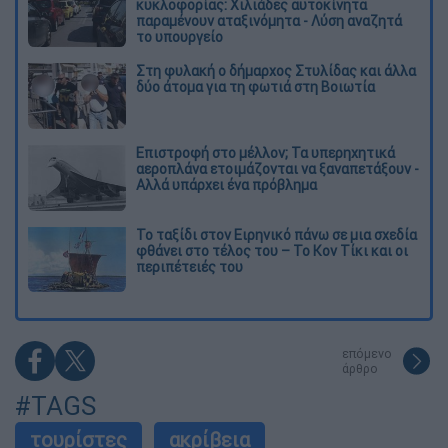
κυκλοφορίας: Χιλιάδες αυτοκίνητα
παραμένουν αταξινόμητα - Λύση αναζητά
το υπουργείο
Στη φυλακή ο δήμαρχος Στυλίδας και άλλα
δύο άτομα για τη φωτιά στη Βοιωτία
Επιστροφή στο μέλλον; Τα υπερηχητικά
αεροπλάνα ετοιμάζονται να ξαναπετάξουν -
Αλλά υπάρχει ένα πρόβλημα
Το ταξίδι στον Ειρηνικό πάνω σε μια σχεδία
φθάνει στο τέλος του – Το Κον Τίκι και οι
περιπέτειές του
επόμενο
άρθρο
#TAGS
τουρίστες
ακρίβεια