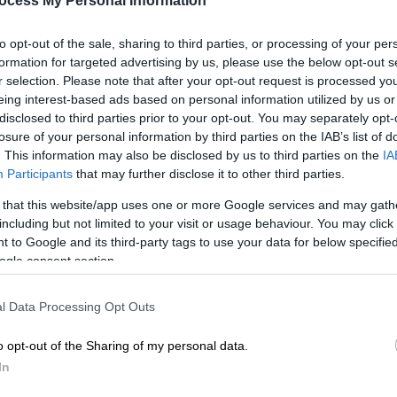
ocess My Personal Information
στήμια,
αλλά και άλλους φορείς της
to opt-out of the sale, sharing to third parties, or processing of your per
formation for targeted advertising by us, please use the below opt-out s
νημέρωσαν το Proson πως οι προσλήψεις
r selection. Please note that after your opt-out request is processed y
ν χωρίς γραπτό διαγωνισμό, ενώ θα μπορούν
eing interest-based ads based on personal information utilized by us or
disclosed to third parties prior to your opt-out. You may separately opt-
βαθμίδων εκπαίδευσης, (
ΠΕ, ΤΕ, ΔΕ και ΥΕ)
,
losure of your personal information by third parties on the IAB’s list of
πικά πρόσθετα προσόντα που θα ζητούνται.
. This information may also be disclosed by us to third parties on the
IA
Participants
that may further disclose it to other third parties.
ν θα προέλθουν από τους επιτυχόντες του
 that this website/app uses one or more Google services and may gath
ναι ότι αυτές οι
80 θέσεις
έχουν εγκριθεί
including but not limited to your visit or usage behaviour. You may click 
υπουργείου Εσωτερικών και δεν
 to Google and its third-party tags to use your data for below specifi
Ε και ΤΕ
που έχουν εγκριθεί για το 2023.
ogle consent section.
l Data Processing Opt Outs
στις
Εθνικές Βιβλιοθήκες
, στο
υπουργείο
o opt-out of the Sharing of my personal data.
ληνικά Πανεπιστήμια,
αλλά και άλλους
In
ου.