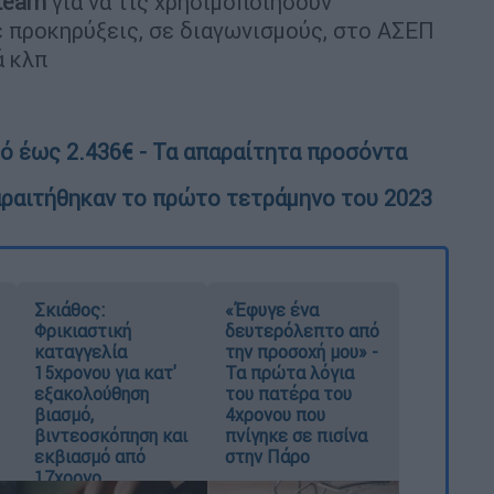
earn
για να τις χρησιμοποιήσουν
ε προκηρύξεις, σε διαγωνισμούς, στο ΑΣΕΠ
ά κλπ
θό έως 2.436€ - Τα απαραίτητα προσόντα
παραιτήθηκαν το πρώτο τετράμηνο του 2023
Σκιάθος:
«Έφυγε ένα
Φρικιαστική
δευτερόλεπτο από
καταγγελία
την προσοχή μου» -
15χρονου για κατ'
Τα πρώτα λόγια
εξακολούθηση
του πατέρα του
βιασμό,
4χρονου που
βιντεοσκόπηση και
πνίγηκε σε πισίνα
εκβιασμό από
στην Πάρο
17χρονο