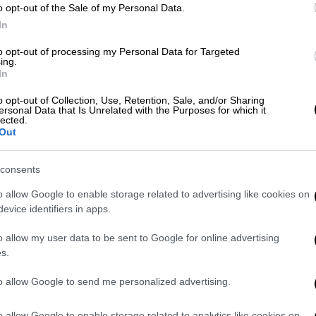
o opt-out of the Sale of my Personal Data.
 Αρχής, που έχει στην κατοχή του το
In
ται ως εξής:
to opt-out of processing my Personal Data for Targeted
ing.
ες (ΠΕ, ΤΕ, ΔΕ και ΥΕ)
In
ικών (ΠΕ)
o opt-out of Collection, Use, Retention, Sale, and/or Sharing
ersonal Data that Is Unrelated with the Purposes for which it
lected.
 Πιστοποίησης Προσόντων και
Out
ύ - ΕΟΠΠΕΠ (ΠΕ, ΔΕ)
ΠΕ, ΤΕ, ΥΕ)
consents
σιας Διοίκησης και Αυτοδιοίκησης -
o allow Google to enable storage related to advertising like cookies on
evice identifiers in apps.
ικοακουστικών Μέσων και Επικοινωνίας -
o allow my user data to be sent to Google for online advertising
s.
ιο της Ελλάδος (ΠΕ, ΤΕ)
 (ΠΕ)
to allow Google to send me personalized advertising.
εων στον Ελληνικό Οργανισμό
o allow Google to enable storage related to analytics like cookies on