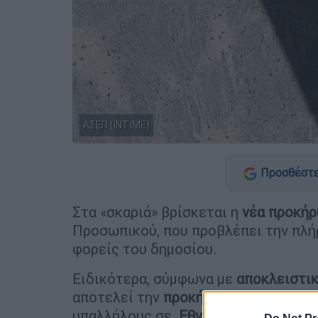
ΑΣΕΠ (ΙΝΤΙΜΕ)
Προσθέστε
Στα «σκαριά» βρίσκεται η
νέα προκήρ
Προσωπικού, που προβλέπει την πλ
φορείς του δημοσίου.
Ειδικότερα, σύμφωνα με
αποκλειστικ
αποτελεί την
προκήρυξη 4Κ/2023
το
υπαλλήλους σε
Εθνικές Βιβλιοθήκες