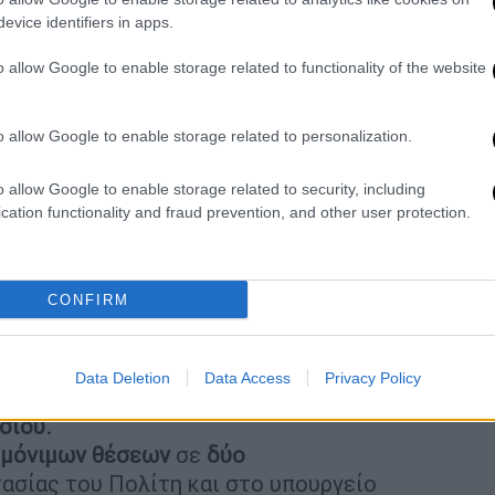
ϊνουπόλεως, Πωγωνιανής και Κονίτση (ΔΕ)
evice identifiers in apps.
αλοχωρίου, Καστελλίου και Βιάννου (ΠΕ)
o allow Google to enable storage related to functionality of the website
θης και Περιθεωρίου (ΠΕ)
ξη
o allow Google to enable storage related to personalization.
στην
«ουρά»
για να εκδοθεί σύμφωνα με τον
o allow Google to enable storage related to security, including
ΣΕΠ. Υπενθυμίζουμε ότι
ήδη από την αρχή
cation functionality and fraud prevention, and other user protection.
ρώσει για τον προγραμματισμό προσλήψεων
 προκηρύξεις της 2Κ και της 3Κ για μόνιμους
ενικούς Οργανισμούς Εγγείων Βελτιώσεων
CONFIRM
δώ
). Οι επόμενες προκηρύξεις που έχει στο
Data Deletion
Data Access
Privacy Policy
 μόνιμων θέσεων
σε τρία υπουργεία και
οσίου.
 μόνιμων θέσεων
σε
δύο
ασίας του Πολίτη και στο υπουργείο