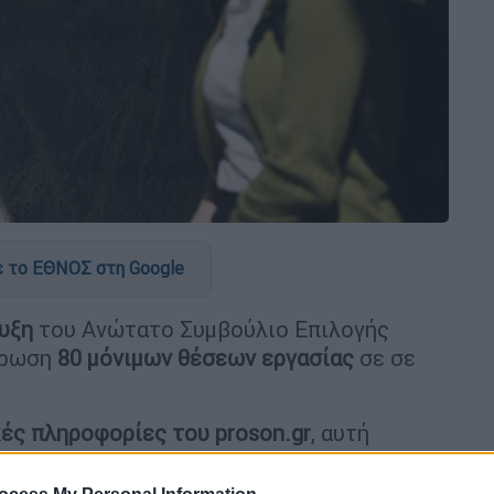
 το ΕΘΝΟΣ στη Google
υξη
του Ανώτατο Συμβούλιο Επιλογής
ήρωση
80 μόνιμων θέσεων εργασίας
σε σε
ές πληροφορίες του proson.gr
, αυτή
υ
ΑΣΕΠ
που θα διορίσει νέους δημόσιους
, στο
υπουργείο Εσωτερικών
,