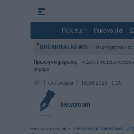
Πολιτική
Οικονομία
Ε
 στο Μουζάκι Ηλείας - Επιχείρησαν εννέα εναέ
BREAKING NEWS:
Πρωινή ενημέρωση:
➔ Δείτε τα πρωτοσέλι
σήμερα
┋
Οικονομία
┋
18.08.2023 19:20
Newsroom
Ενότητες στο άρθρο:
📌 Η κατανομή των θέσεων
📌 