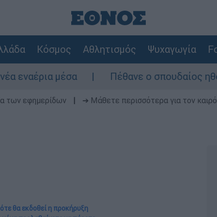
λλάδα
Κόσμος
Αθλητισμός
Ψυχαγωγία
Fo
ρια μέσα
Πέθανε ο σπουδαίος ηθοποιός 
δα των εφημερίδων
|
➔ Μάθετε περισσότερα για τον καιρό
Πότε θα εκδοθεί η προκήρυξη