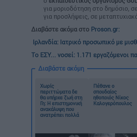
ο
εκπαιδευτικός οργανισμός GoL
για μοριοδότηση στο δημόσιο, σ
για προσλήψεις, σε μεταπτυχιακ
Διαβάστε ακόμα στο
Proson.gr:
Ιρλανδία: Ιατρικό προσωπικό με μισ
Το ΕΣΥ... νοσεί: 1.171 εργαζόμενοι 
Διαβάστε ακόμη
Χωρίς
Πέθανε ο
περιττώματα δε
σπουδαίος
θα υπήρχε ζωή στη
ηθοποιός Νίκος
Γη: Η επιστημονική
Καλογερόπουλος
ανακάλυψη που
ανατρέπει πολλά