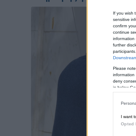
If you wish 
sensitive in
confirm you
continue se
information 
further disc
participants
Downstream 
Please note
information 
deny consent
in below Go
Persona
I want t
Opted 