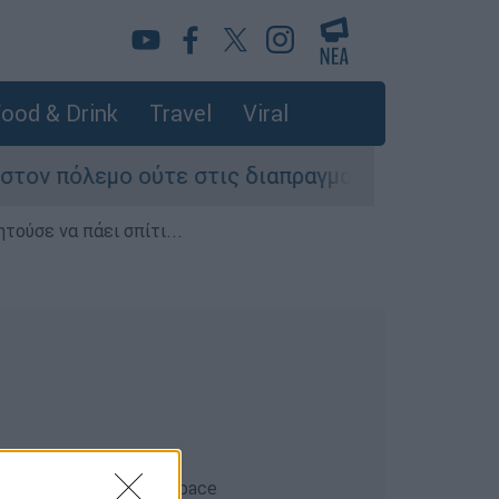
ood & Drink
Travel
Viral
όλεμο ούτε στις διαπραγματεύσεις» - Οι έξι όρο
τούσε να πάει σπίτι...