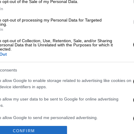
o opt-out of the Sale of my Personal Data.
In
to opt-out of processing my Personal Data for Targeted
ing.
In
 το ΕΘΝΟΣ στη Google
o opt-out of Collection, Use, Retention, Sale, and/or Sharing
ersonal Data that Is Unrelated with the Purposes for which it
lected.
αι επικουρικών
συντάξεων
του μηνός
Out
ουργείο Εργασίας
.
consents
ήσει την επόμενη Δευτέρα 28 Αυγούστου
ιαθέσιμα στους λογαριασμούς των
o allow Google to enable storage related to advertising like cookies on
evice identifiers in apps.
κευής 25 Αυγούστου.
o allow my user data to be sent to Google for online advertising
gr
s.
to allow Google to send me personalized advertising.
CONFIRM
Νέα αποχώρηση
Πώς πνίγηκε το
o allow Google to enable storage related to analytics like cookies on