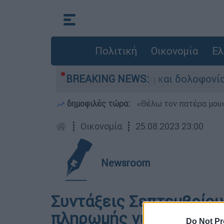
Πολιτική
Οικονομία
Ελ
η για «αυθαιρεσία, φίμωση και δολοφονία χαρ
BREAKING NEWS:
δημοφιλές τώρα:
«Θέλω τον πατέρα μου»:
┋
Οικονομία
┋
25.08.2023 23:00
Newsroom
Συντάξεις Σεπτεμβρίου:
πληρωμής για όλα τα Τ
Do Not Pr