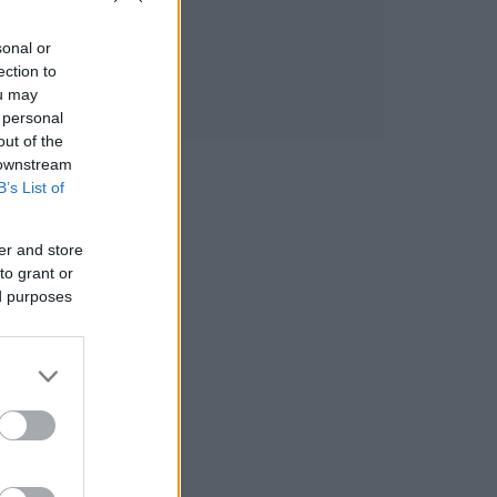
sonal or
ection to
ou may
 personal
out of the
 downstream
B’s List of
er and store
to grant or
ed purposes