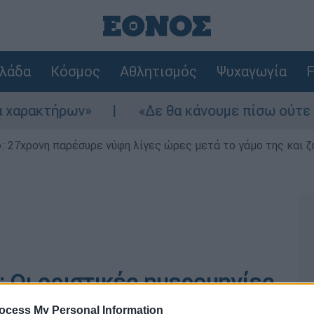
λάδα
Κόσμος
Αθλητισμός
Ψυχαγωγία
F
ακτήρων»
«Δε θα κάνουμε πίσω ούτε στον π
 27χρονη παρέσυρε νύφη λίγες ώρες μετά το γάμο της και ζη
 Οι οριστικές ημερομηνίες
αμεία
ocess My Personal Information