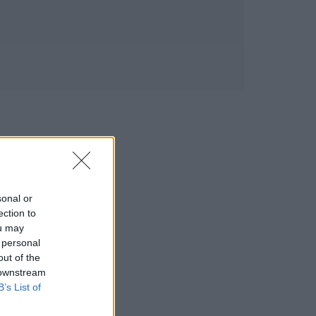
sonal or
ection to
ou may
 personal
out of the
 downstream
B’s List of