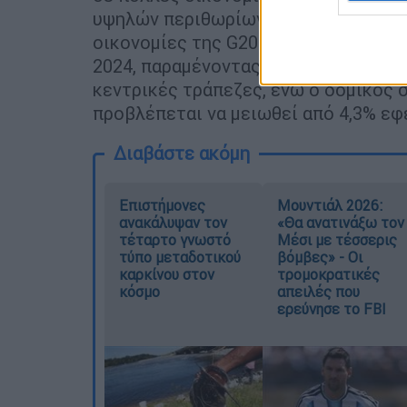
υψηλών περιθωρίων κέρδους σε κάπο
οικονομίες της G20 προβλέπεται να μ
2024, παραμένοντας υψηλότερος από
κεντρικές τράπεζες, ενώ ο δομικός 
προβλέπεται να μειωθεί από 4,3% εφ
Διαβάστε ακόμη
Επιστήμονες
Μουντιάλ 2026:
ανακάλυψαν τον
«Θα ανατινάξω τον
τέταρτο γνωστό
Μέσι με τέσσερις
τύπο μεταδοτικού
βόμβες» - Οι
καρκίνου στον
τρομοκρατικές
κόσμο
απειλές που
ερεύνησε το FBI