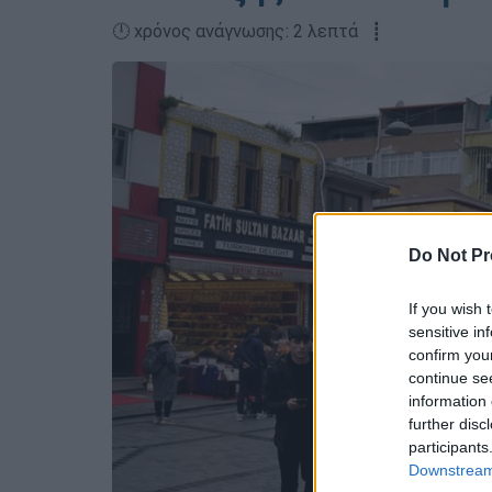
🕛 χρόνος ανάγνωσης: 2 λεπτά ┋
Do Not Pr
If you wish 
sensitive in
confirm you
continue se
information 
further disc
participants
Downstream 