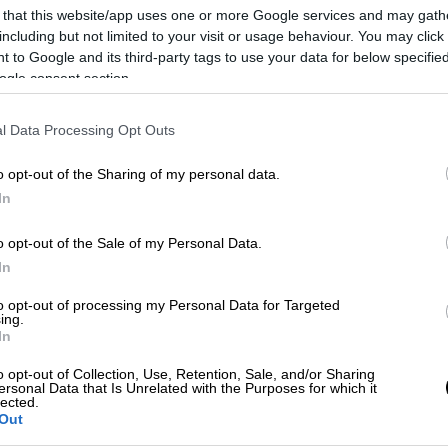
 that this website/app uses one or more Google services and may gath
including but not limited to your visit or usage behaviour. You may click 
 to Google and its third-party tags to use your data for below specifi
ogle consent section.
l Data Processing Opt Outs
 το ΕΘΝΟΣ στη Google
o opt-out of the Sharing of my personal data.
In
ο 2023, με τη βοήθεια της μείωσης των
περιοριστικών μέτρων για τον κορονοϊό
o opt-out of the Sale of my Personal Data.
αμένεται να επιβραδυνθεί ξανά εφέτος και
In
έκθεση του
ΟΟΣΑ
(Interim Economic
to opt-out of processing my Personal Data for Targeted
ing.
In
ξηθεί 3% εφέτος και 2,7% το 2024 από 3,3%
o opt-out of Collection, Use, Retention, Sale, and/or Sharing
ιτική γίνεται πολύ σφιχτή για να
ersonal Data that Is Unrelated with the Purposes for which it
lected.
Out