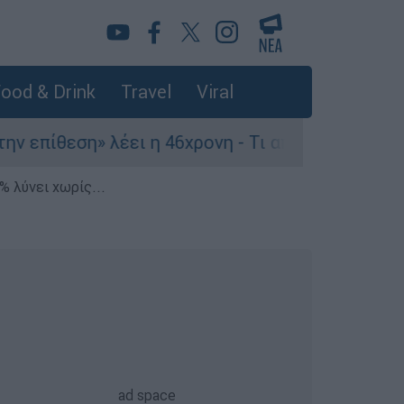
ood & Drink
Travel
Viral
ίθεση» λέει η 46χρονη - Τι αποκάλυψε στους αστ
% λύνει χωρίς...