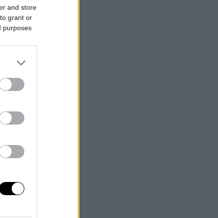
er and store
to grant or
ed purposes