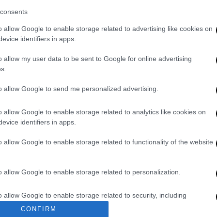
άδυνση της ανάπτυξης από 3,4% το 2022
consents
ότερος ρυθμός ανάπτυξης 1,1% το 2024. Η
ες αναπτυγμένες χώρες που αναμένεται να
o allow Google to enable storage related to advertising like cookies on
evice identifiers in apps.
τική εφέτος καθώς το ΑΕΠ προβλέπεται να
o allow my user data to be sent to Google for online advertising
s.
λά αναμένεται να επιβραδυνθεί στο 1,3% το
ριορίζουν τη ζήτηση και παράλληλα θα
to allow Google to send me personalized advertising.
αμιεύσεις των Αμερικανών από την περίοδο
o allow Google to enable storage related to analytics like cookies on
evice identifiers in apps.
 αναμένεται να συγκρατηθεί - μετά την
 του έτους - λόγω της υποτονικής
o allow Google to enable storage related to functionality of the website
κών προβλημάτων στις αγορές ακινήτων -
και στο 4,6% το 2024.
o allow Google to enable storage related to personalization.
γκοσμίως, αλλά ο δομικός - που δεν
o allow Google to enable storage related to security, including
ς και των τροφίμων - παραμένει επίμονος
cation functionality and fraud prevention, and other user protection.
CONFIRM
σεων από την πλευρά του κόστους και των