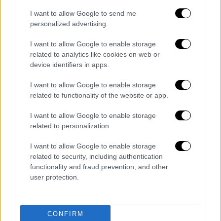
με την απομάκρυνση ορισμένων εγγράφων/
στοιχείων, με αποτέλεσμα οι ελεγκτές της
I want to allow Google to send me
personalized advertising.
ΓΔΑ να ολοκληρώσουν την επιτόπια έρευνα
έχοντας συλλέξει ένα μέρος του συνόλου
I want to allow Google to enable storage
των στοιχείων και αρχείων, τα οποία είχαν
related to analytics like cookies on web or
καταρχήν συγκεντρώσει στις εγκαταστάσεις
device identifiers in apps.
της ελεγχόμενης, συμπεριφορά δυνάμενη να
I want to allow Google to enable storage
έχει συνέπειες στην αποτελεσματικότητα
related to functionality of the website or app.
του ελέγχου.
I want to allow Google to enable storage
related to personalization.
Κατόπιν αυτών, η ΕΑ μετά από φανερή
ψηφοφορία αποφάσισε ομόφωνα τα
I want to allow Google to enable storage
ακόλουθα:
related to security, including authentication
functionality and fraud prevention, and other
Διαπιστώνει κατά τα αναφερόμενα
user protection.
αναλυτικά στην απόφαση ότι η εταιρεία
ΑΛΤΕΡ ΕΓΚΟ Μ.Μ.Ε. Α.Ε. παραβίασε το
άρθρο 39 παρ. 5 του Ν. 3959/2011,
CONFIRM