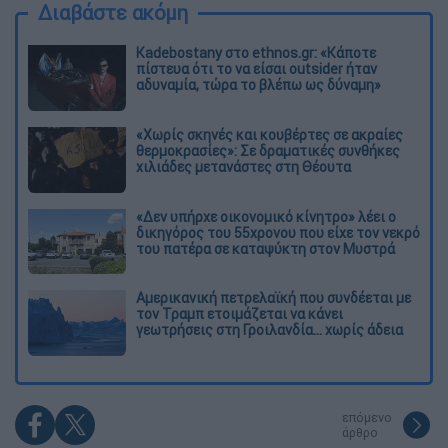
Διαβάστε ακόμη
Kadebostany στο ethnos.gr: «Κάποτε
πίστευα ότι το να είσαι outsider ήταν
αδυναμία, τώρα το βλέπω ως δύναμη»
«Χωρίς σκηνές και κουβέρτες σε ακραίες
θερμοκρασίες»: Σε δραματικές συνθήκες
χιλιάδες μετανάστες στη Θέουτα
«Δεν υπήρχε οικονομικό κίνητρο» λέει ο
δικηγόρος του 55χρονου που είχε τον νεκρό
του πατέρα σε καταψύκτη στον Μυστρά
Αμερικανική πετρελαϊκή που συνδέεται με
τον Τραμπ ετοιμάζεται να κάνει
γεωτρήσεις στη Γροιλανδία... χωρίς άδεια
επόμενο
άρθρο