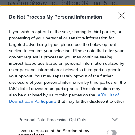
των διατάξεων του άρθρου 39 παρ. 5 του
Ν.3959/2011, από την εταιρία ΑΛΤΕΡ ΕΓΚΟ
Do Not Process My Personal Information
ΕΠΙΧΕΙΡΗΣΗ ΜΕΣΩΝ ΜΑΖΙΚΗΣ
ΕΝΗΜΕΡΩΣΗΣ ΑΝΩΝΥΜΟΣ ΕΤΑΙΡΙΑ και το
If you wish to opt-out of the sale, sharing to third parties, or
διακριτικό τίτλο «ΑΛΤΕΡ ΕΓΚΟ Μ.Μ.Ε. Α.Ε.»
processing of your personal or sensitive information for
καθώς και το φυσικό πρόσωπο Ε.Μ., κατά τη
targeted advertising by us, please use the below opt-out
διεξαγωγή αιφνιδιαστικού επιτόπιου
section to confirm your selection. Please note that after your
ελέγχου για παρακώλυση-δυσχέρανση
opt-out request is processed you may continue seeing
interest-based ads based on personal information utilized by
έρευνας της Γενικής Διεύθυνσης
us or personal information disclosed to third parties prior to
Ανταγωνισμού (ΓΔΑ) διαπίστωσε ομόφωνα
your opt-out. You may separately opt-out of the further
ότι η εταιρεία ΑΛΤΕΡ ΕΓΚΟ και το φυσικό
disclosure of your personal information by third parties on the
πρόσωπο παραβίασαν το προαναφερόμενο
IAB’s list of downstream participants. This information may
also be disclosed by us to third parties on the
IAB’s List of
άρθρο και, αφού έλαβε υπόψη την ιδιαίτερη
Downstream Participants
that may further disclose it to other
σοβαρότητα της εν λόγω συμπεριφοράς, την
third parties.
απαξία και την επίπτωσή της στη
Please note that this website/app uses one or more Google
διενεργούμενη έρευνα, επέβαλε πρόστιμο
Personal Data Processing Opt Outs
services and may gather and store information including but
ύψους διακοσίων χιλιάδων (200.000,00)
not limited to your visit or usage behaviour. You may click to
I want to opt-out of the Sharing of my