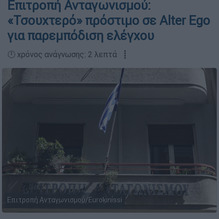
Επιτροπή Ανταγωνισμού:
«Τσουχτερό» πρόστιμο σε Alter Ego
για παρεμπόδιση ελέγχου
🕛 χρόνος ανάγνωσης: 2 λεπτά ┋
Επιτροπή Ανταγωνισμού/Eurokinissi