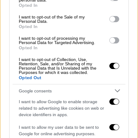
ευρώ στην εταιρεία και ενός εκατομμυρίου
personal data.
grant or deny consent to Google and its third-party tags to
Opted In
(1.000.000,00) ευρώ στο φυσικό πρόσωπο.
use your data for below specified purposes in below Google
consent section.
I want to opt-out of the Sale of my
Ειδικότερα, όπως επισημαίνεται στο
Personal Data.
Opted In
σκεπτικό της απόφασης, κατά τη διάρκεια
του επιτόπιου ελέγχου που διενεργήθηκε
I want to opt-out of processing my
Personal Data for Targeted Advertising.
από υπαλλήλους της ΓΔΑ στις 8.5.2020 στις
Opted In
εγκαταστάσεις της ΑΛΤΕΡ ΕΓΚΟ,
I want to opt-out of Collection, Use,
σημειώθηκαν μία σειρά από περιστατικά που
Retention, Sale, and/or Sharing of my
Personal Data that Is Unrelated with the
παραβίασαν ευθέως την υποχρέωση
Purposes for which it was collected.
ενεργούς συνεργασίας της ΑΛΤΕΡ ΕΓΚΟ,
Opted Out
τόσο κατά τη διάρκεια, όσο και ύστερα από
Google consents
την ολοκλήρωση του ελέγχου της
διεξαγόμενης έρευνας.
I want to allow Google to enable storage
related to advertising like cookies on web or
Περαιτέρω, το φυσικό πρόσωπο
device identifiers in apps.
παρεμπόδισε τον επιτόπιο έλεγχο στις
I want to allow my user data to be sent to
εγκαταστάσεις της εν λόγω εταιρείας, ιδίως
Google for online advertising purposes.