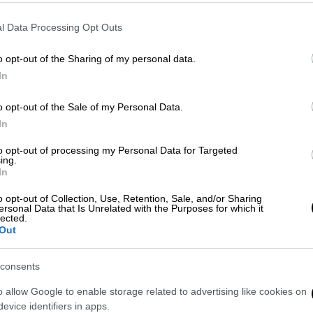
εργασίας υπάρχουν σε
Αθήνα, Θεσσαλονίκη,
λαμάτα και αλλού
. Μπορείτε να δείτε την
l Data Processing Opt Outs
 περιοχή στην
προκήρυξη
που
o opt-out of the Sharing of my personal data.
In
ι το αργότερο έως
τη
Δευτέρα 23
o opt-out of the Sale of my Personal Data.
In
Proson.gr...
to opt-out of processing my Personal Data for Targeted
ing.
των και Πολιτιστικής
In
o opt-out of Collection, Use, Retention, Sale, and/or Sharing
ersonal Data that Is Unrelated with the Purposes for which it
lected.
 Πολιτιστικής Κληρονομιάς
ανακοίνωσε
Out
η εργασίας ιδιωτικού δικαίου ορισμένου
consents
υποβολή των αιτήσεων ορίζεται η
Πέμπτη 19
o allow Google to enable storage related to advertising like cookies on
evice identifiers in apps.