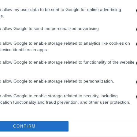
δώ
.
o allow my user data to be sent to Google for online advertising
s.
Proson.gr...
to allow Google to send me personalized advertising.
o allow Google to enable storage related to analytics like cookies on
ύξεις, για ορισμένες θέσεις,
evice identifiers in apps.
ση χειρισμού ηλεκτρονικών υπολογιστών
o allow Google to enable storage related to functionality of the website
μένων, β) υπολογιστικών φύλλων, και γ)
νώση της αγγλικής
γλώσσας.
o allow Google to enable storage related to personalization.
τητα προκειμένου να διοριστούν οι
τοί
στις εν λόγω θέσεις.
o allow Google to enable storage related to security, including
cation functionality and fraud prevention, and other user protection.
πό τις δύο αυτές πιστοποιήσεις, τώρα,
να λάβουν πολύ ΕΥΚΟΛΑ είτε
πιστοποίηση
τε
Πιστοποίηση της
CONFIRM
ένες
από το ΑΣΕΠ,
που παρέχει