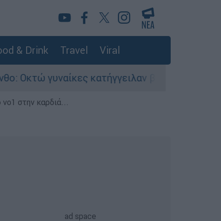
od & Drink
Travel
Viral
ναίκες κατήγγειλαν βιασμό σε 20 μέρες
Τ
 νο1 στην καρδιά...