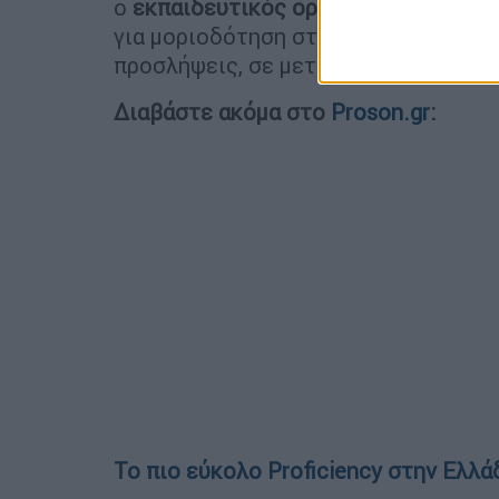
ο
εκπαιδευτικός οργανισμός GoLear
για μοριοδότηση στο δημόσιο, σε πρ
προσλήψεις, σε μεταπτυχιακά κλπ.
Διαβάστε ακόμα στο
Proson.gr
:
Το πιο εύκολο Proficiency στην Ελλά